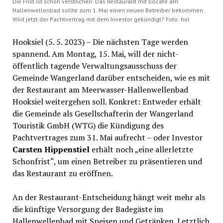
Die Frist ist schon verstrichen: Das Restaurant mit Eiscafé am
Hallenwellenbad sollte zum 1. Mai einen neuen Betreiber bekommen.
Wird jetzt der Pachtvertrag mit dem Investor gekündigt? Foto: hol
Hooksiel (5. 5. 2023) – Die nächsten Tage werden
spannend. Am Montag, 15. Mai, will der nicht-
öffentlich tagende Verwaltungsausschuss der
Gemeinde Wangerland darüber entscheiden, wie es mit
der Restaurant am Meerwasser-Hallenwellenbad
Hooksiel weitergehen soll. Konkret: Entweder erhält
die Gemeinde als Gesellschafterin der Wangerland
Touristik GmbH (WTG) die Kündigung des
Pachtvertrages zum 31. Mai aufrecht – oder Investor
Carsten Hippenstiel
erhält noch „eine allerletzte
Schonfrist“, um einen Betreiber zu präsentieren und
das Restaurant zu eröffnen.
An der Restaurant-Entscheidung hängt weit mehr als
die künftige Versorgung der Badegäste im
Hallenwellenbad mit Speisen und Getränken. Letztlich