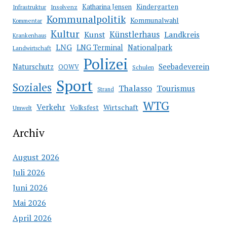
Katharina Jensen
Kindergarten
Infrastruktur
Insolvenz
Kommunalpolitik
Kommunalwahl
Kommentar
Kultur
Künstlerhaus
Kunst
Landkreis
Krankenhaus
LNG
LNG Terminal
Nationalpark
Landwirtschaft
Polizei
Seebadeverein
Naturschutz
OOWV
Schulen
Sport
Soziales
Thalasso
Tourismus
Strand
WTG
Verkehr
Wirtschaft
Volksfest
Umwelt
Archiv
August 2026
Juli 2026
Juni 2026
Mai 2026
April 2026