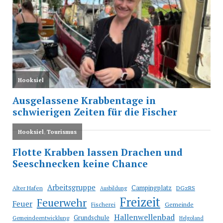
Arbeitsgruppe
Campingplatz
Alter Hafen
DGzRS
Ausbildung
Freizeit
Feuerwehr
Feuer
Fischerei
Gemeinde
Hallenwellenbad
Grundschule
Gemeindeentwicklung
Helgoland