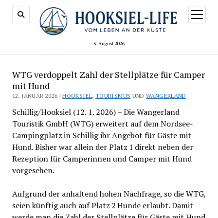
Menü
öffnen
5. August 2026
WTG verdoppelt Zahl der Stellplätze für Camper
mit Hund
12. JANUAR 2026 |
HOOKSIEL
,
TOURISMUS
UND
WANGERLAND
Schillig/Hooksiel (12. 1. 2026) – Die Wangerland
Touristik GmbH (WTG) erweitert auf dem Nordsee-
Campingplatz in Schillig ihr Angebot für Gäste mit
Hund. Bisher war allein der Platz 1 direkt neben der
Rezeption für Camperinnen und Camper mit Hund
vorgesehen.
Aufgrund der anhaltend hohen Nachfrage, so die WTG,
seien künftig auch auf Platz 2 Hunde erlaubt. Damit
werde man die Zahl der Stellplätze für Gäste mit Hund