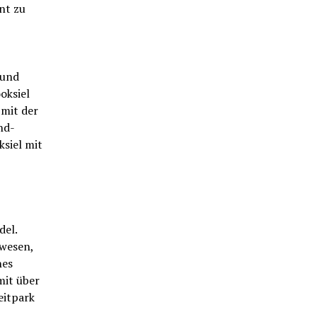
nt zu
 und
oksiel
 mit der
nd-
siel mit
del.
ewesen,
nes
mit über
eitpark