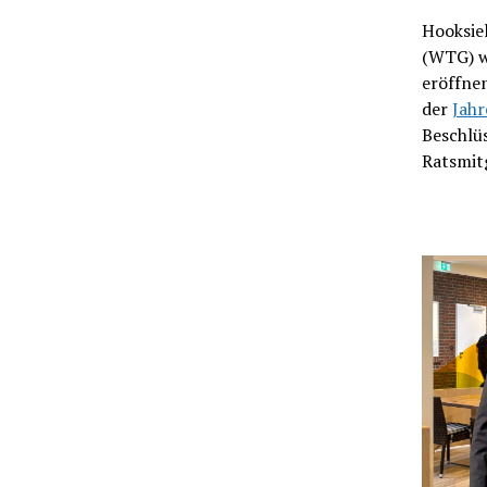
Hooksie
(WTG) wi
eröffne
der
Jah
Beschlü
Ratsmit