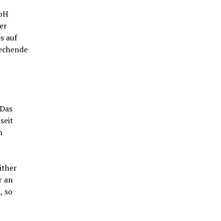
mbH
er
s auf
rechende
 Das
seit
n
ither
r an
, so