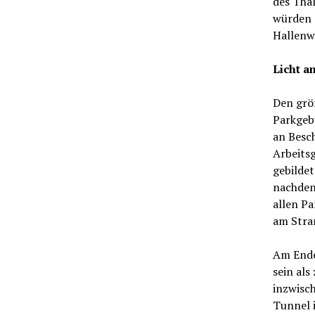
des Thal
würden 
Hallenw
Licht a
Den grö
Parkgebü
an Besch
Arbeits
gebilde
nachdenk
allen P
am Stran
Am Ende
sein als
inzwisch
Tunnel i