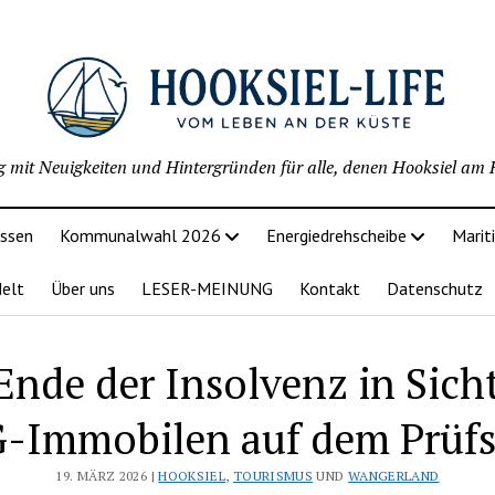
g mit Neuigkeiten und Hintergründen für alle, denen Hooksiel am H
issen
Kommunalwahl 2026
Energiedrehscheibe
Marit
delt
Über uns
LESER-MEINUNG
Kontakt
Datenschutz
Ende der Insolvenz in Sicht
-Immobilen auf dem Prüfs
19. MÄRZ 2026 |
HOOKSIEL
,
TOURISMUS
UND
WANGERLAND