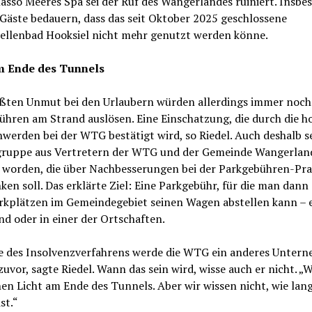
asso Meeres Spa sei der Ruf des Wangerlandes ruiniert. Insbe
Gäste bedauern, dass das seit Oktober 2025 geschlossene
ellenbad Hooksiel nicht mehr genutzt werden könne.
m Ende des Tunnels
ßten Unmut bei den Urlaubern würden allerdings immer noch
hren am Strand auslösen. Eine Einschatzung, die durch die h
werden bei der WTG bestätigt wird, so Riedel. Auch deshalb se
gruppe aus Vertretern der WTG und der Gemeinde Wangerlan
t worden, die über Nachbesserungen bei der Parkgebühren-Pra
en soll. Das erklärte Ziel: Eine Parkgebühr, für die man dann 
arkplätzen im Gemeindegebiet seinen Wagen abstellen kann – 
d oder in einer der Ortschaften.
 des Insolvenzverfahrens werde die WTG ein anderes Unter
 zuvor, sagte Riedel. Wann das sein wird, wisse auch er nicht. „
en Licht am Ende des Tunnels. Aber wir wissen nicht, wie lan
st.“