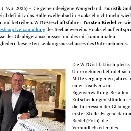
l (19. 3. 2026) – Die gemeindeeigene Wangerland Touristik G
rd definitiv das Hallenwellenbad in Hooksiel nicht mehr wied
n und betreiben. WTG-Geschäftsführer
Torsten
Riedel
verwie
reshauptversammlung
des Seebadevereins Hooksiel auf entsp
sse des Gläubigerausschusses und des mit kommunalen
gliedern besetzten Lenkungsausschusses des Unternehmens.
Die WTG ist faktisch pleite.
Unternehmen befindet sich 
Mitte vergangenen Jahres i
einer Insolvenz in
Eigenverwaltung. Bei allen
Entscheidungen stünden se
die Interessen der Gläubige
erster Stelle. Es gehe darum
Riedel (Foto), die
Verbindlichkeiten des