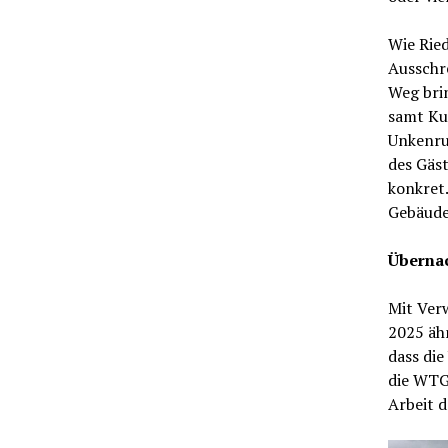
Wie Rie
Ausschr
Weg bri
samt Ku
Unkenruf
des Gäs
konkret.
Gebäude
Übernac
Mit Ver
2025 ähn
dass di
die WTG 
Arbeit d