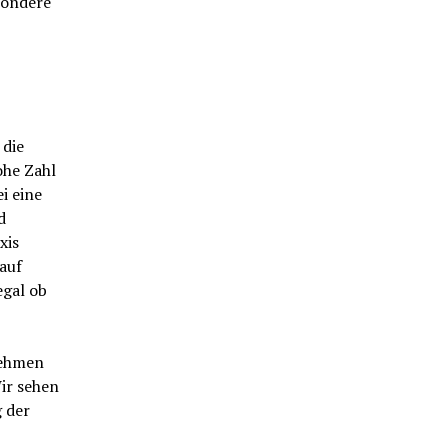
sondere
 die
ohe Zahl
i eine
d
xis
auf
egal ob
nehmen
Wir sehen
g der