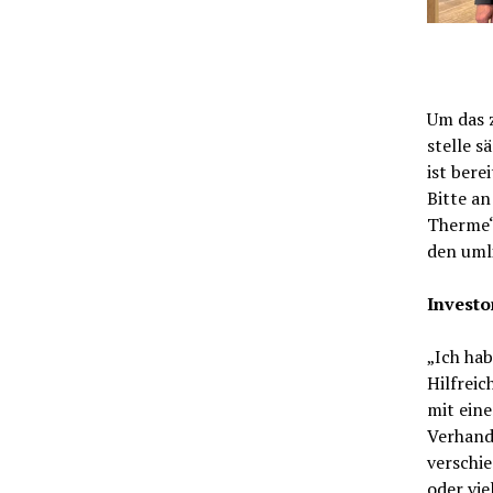
Um das 
stelle s
ist bere
Bitte an
Therme“
den uml
Investo
„Ich hab
Hilfrei
mit ein
Verhand
verschie
oder vi