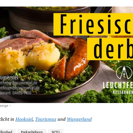
zeige –
licht in
Hooksiel
,
Tourismus
und
Wangerland
llenbad
Parkgebühren
WTG