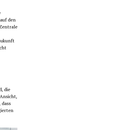
e
 auf den
Zentrale
Zukunft
cht
, die
 Ansicht,
 dass
gierten