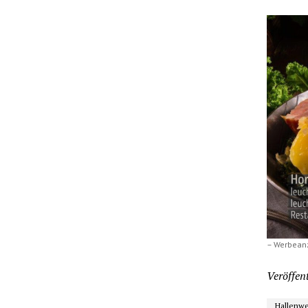
– Werbean
Veröffent
Hallenwe