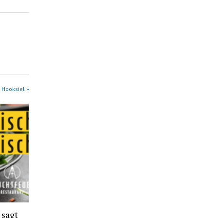
 Hooksiel »
 sagt