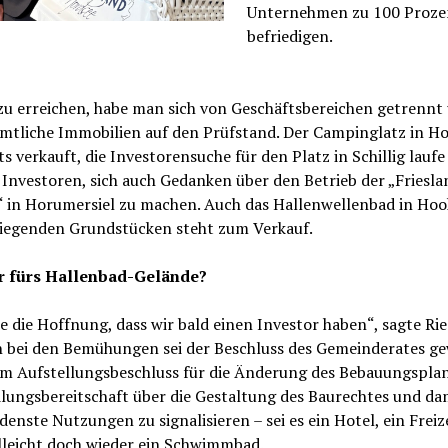
Unternehmen zu 100 Proze
befriedigen.
zu erreichen, habe man sich von Geschäftsbereichen getrennt
ämtliche Immobilien auf den Prüfstand. Der Campinglatz in Ho
its verkauft, die Investorensuche für den Platz in Schillig laufe
 Investoren, sich auch Gedanken über den Betrieb der „Friesla
 in Horumersiel zu machen. Auch das Hallenwellenbad in Hook
iegenden Grundstücken steht zum Verkauf.
r fürs Hallenbad-Gelände?
e die Hoffnung, dass wir bald einen Investor haben“, sagte Rie
ch bei den Bemühungen sei der Beschluss des Gemeinderates g
em Aufstellungsbeschluss für die Änderung des Bebauungspla
lungsbereitschaft über die Gestaltung des Baurechtes und da
denste Nutzungen zu signalisieren – sei es ein Hotel, ein Freiz
elleicht doch wieder ein Schwimmbad.