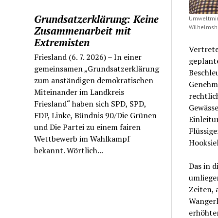
Grundsatzerklärung: Keine
Umweltmini
Wilhelmsha
Zusammenarbeit mit
Extremisten
Vertrete
Friesland (6. 7. 2026) – In einer
geplante
gemeinsamen „Grundsatzerklärung
Beschle
zum anständigen demokratischen
Genehmig
Miteinander im Landkreis
rechtlic
Friesland“ haben sich SPD, SPD,
Gewässer
FDP, Linke, Bündnis 90/Die Grünen
Einleitu
und Die Partei zu einem fairen
Flüssige
Wettbewerb im Wahlkampf
Hooksiel
bekannt. Wörtlich...
Das in d
umliege
Zeiten, 
Wangerl
erhöhte