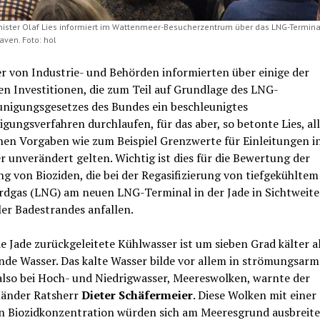
ster Olaf Lies informiert im Wattenmeer-Besucherzentrum über das LNG-Terminal
ven. Foto: hol
r von Industrie- und Behörden informierten über einige der
n Investitionen, die zum Teil auf Grundlage des LNG-
unigungsgesetzes des Bundes ein beschleunigtes
ungsverfahren durchlaufen, für das aber, so betonte Lies, al
hen Vorgaben wie zum Beispiel Grenzwerte für Einleitungen i
 unverändert gelten. Wichtig ist dies für die Bewertung der
ng von Bioziden, die bei der Regasifizierung von tiefgekühltem
rdgas (LNG) am neuen LNG-Terminal in der Jade in Sichtweite
er Badestrandes anfallen.
ie Jade zurückgeleitete Kühlwasser ist um sieben Grad kälter a
nde Wasser. Das kalte Wasser bilde vor allem in strömungsar
also bei Hoch- und Niedrigwasser, Meereswolken, warnte der
änder Ratsherr
Dieter Schäfermeier
. Diese Wolken mit einer
n Biozidkonzentration würden sich am Meeresgrund ausbreite