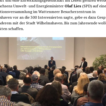
ft soll eine Entwicklungsgesellschaft ins Leben gerufen werd
achsens Umwelt- und Energieminister
Olaf Lies
(SPD) auf ein
tionsversammlung im Wattenmeer Besucherzentrum in
haven vor an die 300 Interessierten sagte, gebe es dazu Ges
nderem mit der Stadt Wilhelmshaven. Bis zum Jahresende wol
kten schaffen.