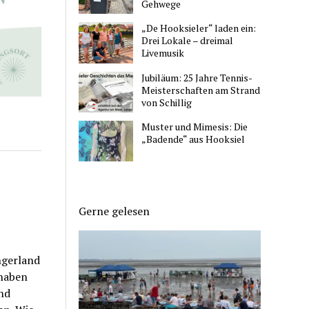
Gehwege
„De Hooksieler“ laden ein:
Drei Lokale – dreimal
Livemusik
Jubiläum: 25 Jahre Tennis-
Meisterschaften am Strand
von Schillig
Muster und Mimesis: Die
„Badende“ aus Hooksiel
Gerne gelesen
ngerland
rhaben
nd