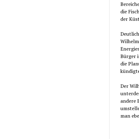
Bereiche
die Fisc
der Küs
Deutlich
Wilhelms
Energies
Bürger i
die Plan
kündigt
Der Wil
unterdes
andere E
umstelle
man ebe