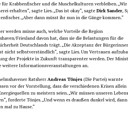
 für Krabbenfischer und die Muschelkulturen verbleiben. „Wir
herei erhalten“, sagte Lies. „Das ist okay“, sagte
Dirk Sander
, 
tenfischer. „Aber dann müsst ihr nun in die Gänge kommen.“
er werden müsse auch, welche Vorteile die Region
haven/Friesland davon hat, dass sie die Belastungen für die
icherheit Deutschlands trägt. „Die Akzeptanz der Bürgerinne
st nicht selbstverständlich“, sagte Lies. Um Vertrauen aufzuba
ung der Projekte in Zukunft transparenter werden. Der Minis
e weitere Informationsveranstaltungen an.
helmshavener Ratsherr
Andreas Tönjes
(Die Partei) warnte
sen vor der Vorstellung, dass die verschiedenen Krisen allein
nergiequellen zu meistern seien. „Wir müssen unseren Lebens
n“, forderte Tönjes. „Und wenn es draußen dunkel wird, dann 
n mal zu Hause.“