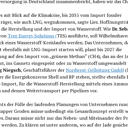
versorgung in Deutschland zusammenbricht, haben wir das Ch
 es mit Blick auf die Klimakrise, bis 2035 vom Import fossiler
träger, wie auch LNG, wegzukommen, sagte Lies. Hoffnungstr
t die Herstellung und der Import von Wasserstoff. Wie
Dr. Seb
von
Tree Energy Solutions (
TES) ausführte, soll Wilhelmshav
ck eines Wasserstoff-Kreislaufes werden. Das Unternehmen, d
 ebenfalls mit LNG-Import starten will, plant bis 2027 die
ung auf den Import von „grünem Methan“ (CH4), das an der J
mt, ins Gasnetz eingespeist oder zu Wasserstoff umgewandelt
g Niegsch
, Geschäftsführer der
Nordwest-Oelleitung GmbH
(
er die Energiekonzerne Shell und BP stehen, stellte ebenfalls 
-Import, für die Wasserstoff-Herstellung mittels eines Ammo
 und dessen Weitertransport per Pipelines vor.
hts der Fülle der laufenden Planungen von Unternehmen run
lapper Groden müsse unbedingt ein Gesamtkonzept erstellt 
es. Daraus müsse nicht nur das Neben- und Miteinander der Pr
 werden. Zu klären sei unter anderem, wo auf der Jade gesiche