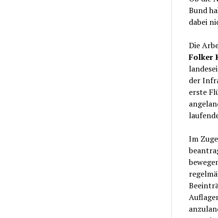
Bund hab
dabei ni
Die Arb
Folker 
landese
der Infr
erste F
angeland
laufend
Im Zuge
beantra
bewegen
regelmä
Beeinträ
Auflagen
anzuland