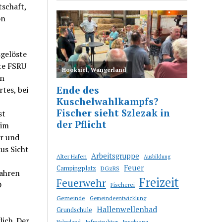
tschaft,
on
sgelöste
te FSRU
en
tes, bei
st
 im
or und
us Sicht
Arbeitsgruppe
Alter Hafen
Ausbildung
Feuer
Campingplatz
DGzRS
fahren
Freizeit
Feuerwehr
D
Fischerei
Gemeinde
Gemeindeentwicklung
Hallenwellenbad
Grundschule
lich. Der
Infrastruktur
Insolvenz
Helgoland