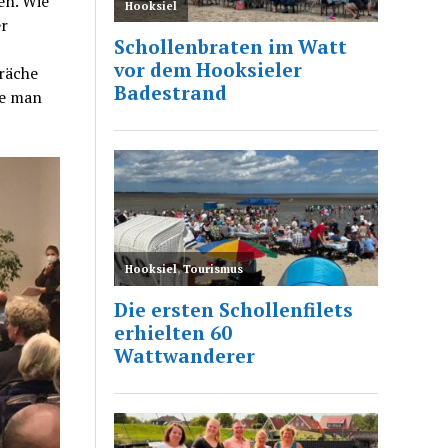
en. Wie
er
präche
le man