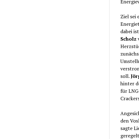
Energie
Ziel sei
Energie
dabei is
Scholz
Herzstü
zunächst
Umstell
verstro
soll.
Jör
hinter d
für LNG
Crackers
Angesic
den Vos
sagte Li
geregelt