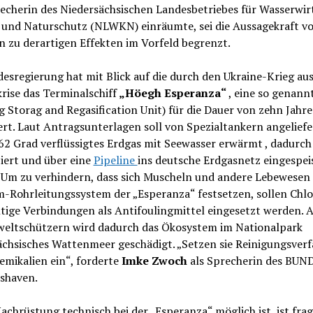
echerin des Niedersächsischen Landesbetriebes für Wasserwir
 und Naturschutz (NLWKN) einräumte, sei die Aussagekraft v
 zu derartigen Effekten im Vorfeld begrenzt.
esregierung hat mit Blick auf die durch den Ukraine-Krieg au
rise das Terminalschiff
„Höegh Esperanza“
, eine so genann
g Storag and Regasification Unit) für die Dauer von zehn Jahr
rt. Laut Antragsunterlagen soll von Spezialtankern angeliefer
2 Grad verflüssigtes Erdgas mit Seewasser erwärmt , dadurch
ziert und über eine
Pipeline
ins deutsche Erdgasnetz eingespei
 Um zu verhindern, dass sich Muscheln und andere Lebewesen
-Rohrleitungssystem der „Esperanza“ festsetzen, sollen Chl
ige Verbindungen als Antifoulingmittel eingesetzt werden. A
eltschützern wird dadurch das Ökosystem im Nationalpark
ächsisches Wattenmeer geschädigt. „Setzen sie Reinigungsver
mikalien ein“, forderte
Imke Zwoch
als Sprecherin des BUN
shaven.
achrüstung technisch bei der „Esperanza“ möglich ist, ist frag