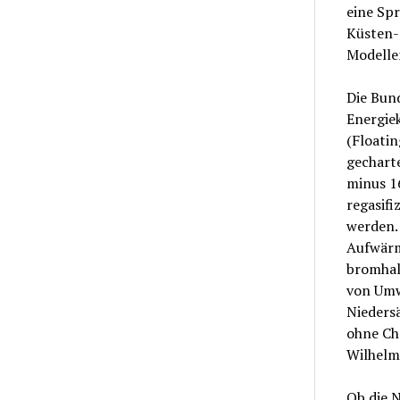
eine Spr
Küsten-
Modellen
Die Bund
Energiek
(Floatin
gecharte
minus 16
regasifi
werden.
Aufwärm
bromhalt
von Umw
Nieders
ohne Che
Wilhelm
Ob die N