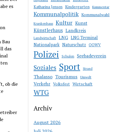
habe es
Katharina Jensen
Kindergarten
Kommentar
Kommunalpolitik
Kommunalwahl
Kultur
Kunst
Krankenhaus
von
Künstlerhaus
Landkreis
LNG
LNG Terminal
Landwirtschaft
m Bau
Nationalpark
Naturschutz
OOWV
ll das
Polizei
inal
Seebadeverein
Schulen
iten
Sport
Soziales
Strand
Thalasso
Tourismus
Umwelt
Verkehr
, ob die
Wirtschaft
Volksfest
WTG
te
Archiv
etreiber
de
August 2026
Juli 2026