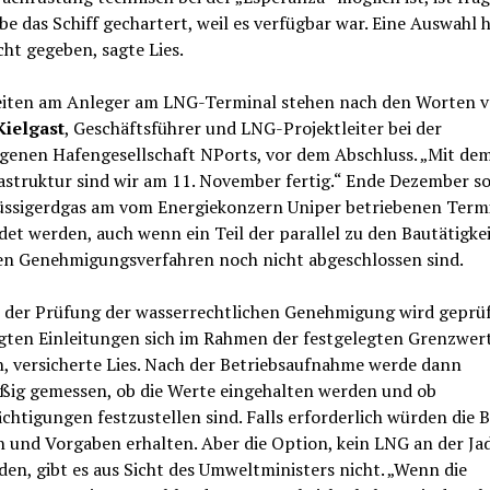
e das Schiff gechartert, weil es verfügbar war. Eine Auswahl 
cht gegeben, sagte Lies.
eiten am Anleger am LNG-Terminal stehen nach den Worten 
Kielgast
, Geschäftsführer und LNG-Projektleiter bei der
igenen Hafengesellschaft NPorts, vor dem Abschluss. „Mit de
astruktur sind wir am 11. November fertig.“ Ende Dezember so
lüssigerdgas am vom Energiekonzern Uniper betriebenen Term
et werden, auch wenn ein Teil der parallel zu den Bautätigke
en Genehmigungsverfahren noch nicht abgeschlossen sind.
 der Prüfung der wasserrechtlichen Genehmigung wird geprüft
gten Einleitungen sich im Rahmen der festgelegten Grenzwer
, versicherte Lies. Nach der Betriebsaufnahme werde dann
ßig gemessen, ob die Werte eingehalten werden und ob
chtigungen festzustellen sind. Falls erforderlich würden die B
 und Vorgaben erhalten. Aber die Option, kein LNG an der Ja
en, gibt es aus Sicht des Umweltministers nicht. „Wenn die