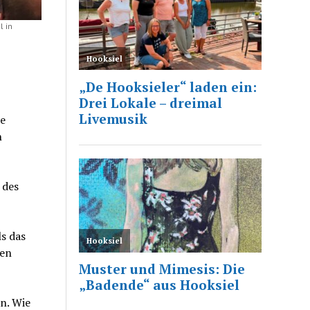
 in
le
n
 des
ls das
men
n. Wie