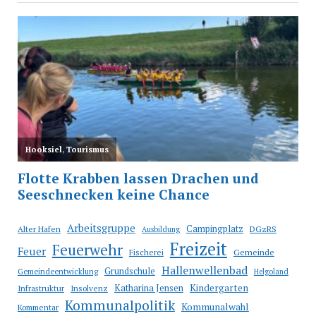
Arbeitsgruppe
Campingplatz
Alter Hafen
DGzRS
Ausbildung
Freizeit
Feuerwehr
Feuer
Fischerei
Gemeinde
Hallenwellenbad
Grundschule
Gemeindeentwicklung
Helgoland
Katharina Jensen
Kindergarten
Infrastruktur
Insolvenz
Kommunalpolitik
Kommunalwahl
Kommentar