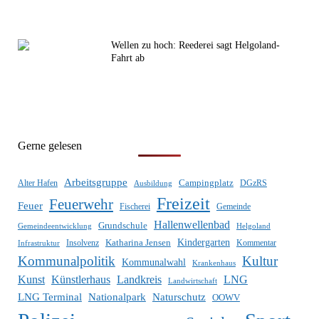
Wellen zu hoch: Reederei sagt Helgoland-
Fahrt ab
Gerne gelesen
Arbeitsgruppe
Campingplatz
DGzRS
Alter Hafen
Ausbildung
Freizeit
Feuerwehr
Feuer
Gemeinde
Fischerei
Hallenwellenbad
Grundschule
Gemeindeentwicklung
Helgoland
Katharina Jensen
Kindergarten
Infrastruktur
Insolvenz
Kommentar
Kommunalpolitik
Kultur
Kommunalwahl
Krankenhaus
Künstlerhaus
Kunst
Landkreis
LNG
Landwirtschaft
LNG Terminal
Nationalpark
Naturschutz
OOWV