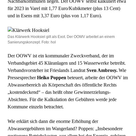
Nachbarkommunen liegen. Der OOWV selbst kalkuliert etwa
für 2023 in Varel mit 1,77 Euro/Kubikmeter (plus 13 Cent)
und in Esens mit 3,37 Euro (plus von 1,17 Euro).
Das Klärwerk Hooksiel gilt als Exot. Der OOWV arbeitet an einem
Sanierungskonzept. Foto: hol
Der OOWV ist ein kommunaler Zweckverband, der im
Verbandsgebiet 45 Kläranlagen und 15 Wasserwerke betreibt.
Verbandsvorsteher ist Frieslands Landrat
Sven Ambrosy.
Wie
Pressesprecher
Heiko Poppen
beteuert, arbeite der OOWV im
Abwasserbereich als Körperschaft des öffentliche Rechts
„kostendeckend“ – das heißt ohne Gewinnerzielungs-
Absichten. Für die Kalkulation der Gebühren werde jede
Kommune einzeln betrachtet.
Wie erklärt sich dann die enorme Erhöhung der
Abwassergebühren im Wangerland? Poppen: „Insbesondere
gestiegene Betriebskosten, vor allem bei der Energie, gehören