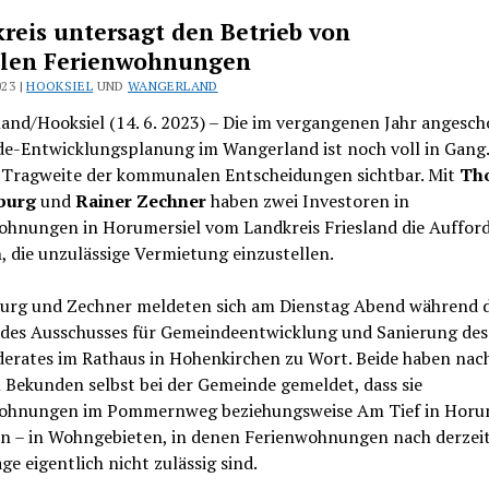
reis untersagt den Betrieb von
alen Ferienwohnungen
023 |
HOOKSIEL
UND
WANGERLAND
and/Hooksiel (14. 6. 2023) – Die im vergangenen Jahr angesc
e-Entwicklungsplanung im Wangerland ist noch voll in Gang.
e Tragweite der kommunalen Entscheidungen sichtbar. Mit
Th
burg
und
Rainer Zechner
haben zwei Investoren in
ohnungen in Horumersiel vom Landkreis Friesland die Auffor
, die unzulässige Vermietung einzustellen.
urg und Zechner meldeten sich am Dienstag Abend während 
 des Ausschusses für Gemeindeentwicklung und Sanierung des
erates im Rathaus in Hohenkirchen zu Wort. Beide haben nac
 Bekunden selbst bei der Gemeinde gemeldet, dass sie
ohnungen im Pommernweg beziehungsweise Am Tief in Horum
en – in Wohngebieten, in denen Ferienwohnungen nach derzeit
ge eigentlich nicht zulässig sind.