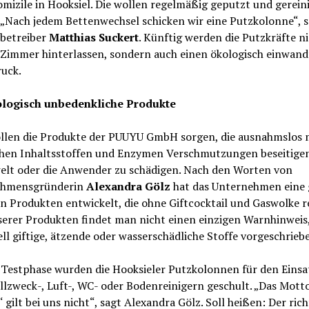
mizile in Hooksiel. Die wollen regelmäßig geputzt und gerein
„Nach jedem Bettenwechsel schicken wir eine Putzkolonne“, s
betreiber
Matthias Suckert
. Künftig werden die Putzkräfte n
 Zimmer hinterlassen, sondern auch einen ökologisch einwand
uck.
logisch unbedenkliche Produkte
ollen die Produkte der PUUYU GmbH sorgen, die ausnahmslos 
chen Inhaltsstoffen und Enzymen Verschmutzungen beseitige
elt oder die Anwender zu schädigen. Nach den Worten von
ehmensgründerin
Alexandra Gölz
hat das Unternehmen eine
n Produkten entwickelt, die ohne Giftcocktail und Gaswolke r
erer Produkten findet man nicht einen einzigen Warnhinweis,
ll giftige, ätzende oder wasserschädliche Stoffe vorgeschriebe
 Testphase wurden die Hooksieler Putzkolonnen für den Einsa
lzweck-, Luft-, WC- oder Bodenreinigern geschult. „Das Motto 
el‘ gilt bei uns nicht“, sagt Alexandra Gölz. Soll heißen: Der rich