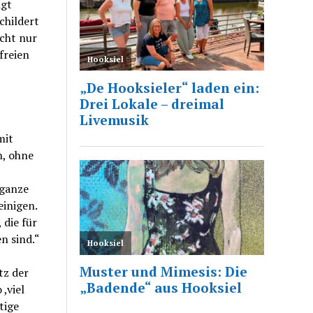
igt
childert
icht nur
freien
mit
n, ohne
 ganze
einigen.
 die für
n sind.“
tz der
,viel
tige