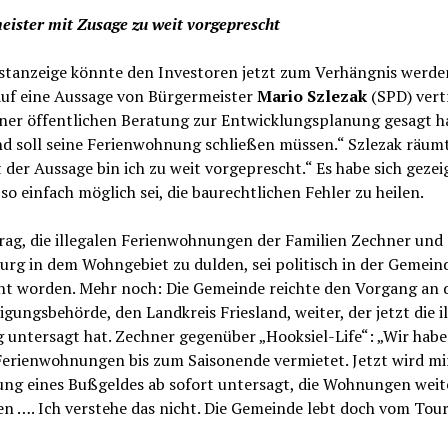
ister mit Zusage zu weit vorgeprescht
stanzeige könnte den Investoren jetzt zum Verhängnis werden
auf eine Aussage von Bürgermeister
Mario Szlezak
(SPD) vert
iner öffentlichen Beratung zur Entwicklungsplanung gesagt h
d soll seine Ferienwohnung schließen müssen.“ Szlezak räumt
t der Aussage bin ich zu weit vorgeprescht.“ Es habe sich gezei
 so einfach möglich sei, die baurechtlichen Fehler zu heilen.
rag, die illegalen Ferienwohnungen der Familien Zechner und
rg in dem Wohngebiet zu dulden, sei politisch in der Gemein
nt worden. Mehr noch: Die Gemeinde reichte den Vorgang an 
ungsbehörde, den Landkreis Friesland, weiter, der jetzt die il
 untersagt hat. Zechner gegenüber „Hooksiel-Life“: „Wir hab
Ferienwohnungen bis zum Saisonende vermietet. Jetzt wird mi
ng eines Bußgeldes ab sofort untersagt, die Wohnungen weit
n …. Ich verstehe das nicht. Die Gemeinde lebt doch vom Tou