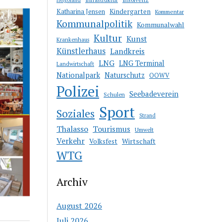
Katharina Jensen
Kindergarten
Kommentar
Kommunalpolitik
Kommunalwahl
Kultur
Kunst
Krankenhaus
Künstlerhaus
Landkreis
LNG
LNG Terminal
Landwirtschaft
Nationalpark
Naturschutz
OOWV
Polizei
Seebadeverein
Schulen
Sport
Soziales
Strand
Thalasso
Tourismus
Umwelt
Verkehr
Wirtschaft
Volksfest
WTG
Archiv
August 2026
Juli 2026