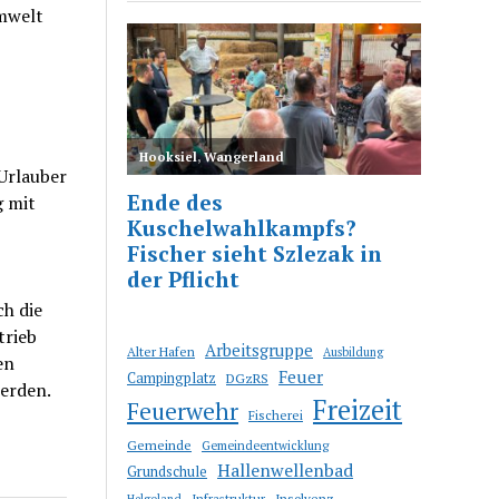
mwelt
Urlauber
g mit
ch die
trieb
Arbeitsgruppe
Alter Hafen
Ausbildung
en
Feuer
Campingplatz
DGzRS
werden.
Freizeit
Feuerwehr
Fischerei
Gemeinde
Gemeindeentwicklung
Hallenwellenbad
Grundschule
Infrastruktur
Insolvenz
Helgoland