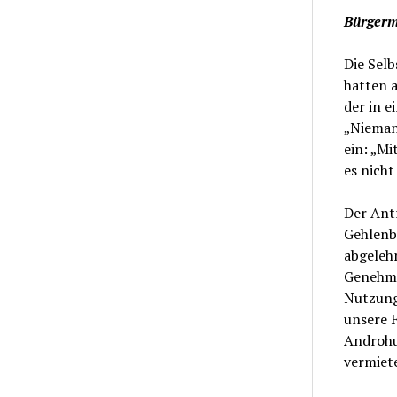
Bürgerme
Die Selb
hatten 
der in e
„Nieman
ein: „Mi
es nicht
Der Ant
Gehlenbu
abgeleh
Genehmig
Nutzung
unsere 
Androhu
vermiete