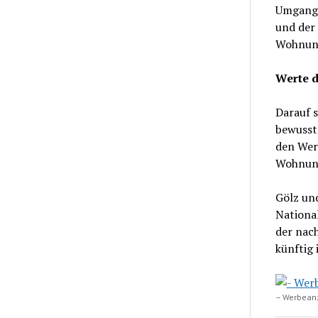
Umgang 
und der 
Wohnung
Werte d
Darauf 
bewusst 
den Wer
Wohnung
Gölz und
Nationa
der nac
künftig
– Werbean