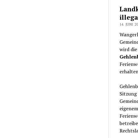
Landk
illeg
14. JUNI 2
Wangerl
Gemeind
wird di
Gehlen
Ferienw
erhalten
Gehlenb
Sitzung
Gemeind
eigenem
Ferienw
betreib
Rechtsla