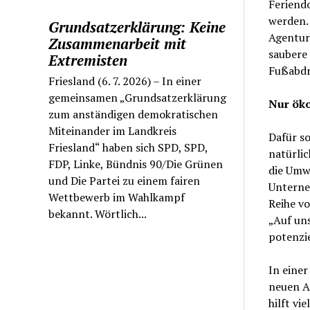
Feriendo
werden. 
Grundsatzerklärung: Keine
Agentur
Zusammenarbeit mit
saubere
Extremisten
Fußabdr
Friesland (6. 7. 2026) – In einer
gemeinsamen „Grundsatzerklärung
Nur öko
zum anständigen demokratischen
Miteinander im Landkreis
Dafür s
Friesland“ haben sich SPD, SPD,
natürli
FDP, Linke, Bündnis 90/Die Grünen
die Umw
und Die Partei zu einem fairen
Untern
Wettbewerb im Wahlkampf
Reihe vo
bekannt. Wörtlich...
„Auf uns
potenzie
In einer
neuen Al
hilft vi