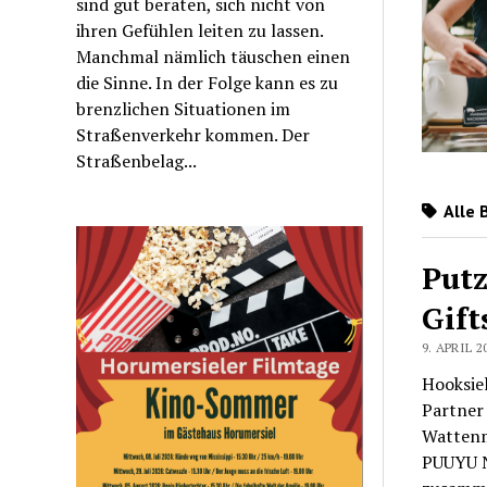
sind gut beraten, sich nicht von
ihren Gefühlen leiten zu lassen.
Manchmal nämlich täuschen einen
die Sinne. In der Folge kann es zu
brenzlichen Situationen im
Straßenverkehr kommen. Der
Straßenbelag...
Alle 
Put
Gift
9. APRIL 2
Hooksiel
Partner
Wattenm
PUUYU N