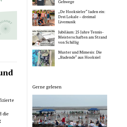
Gehwege
„De Hooksieler“ laden ein:
Drei Lokale – dreimal
Livemusik
Jubiläum: 25 Jahre Tennis-
Meisterschaften am Strand
von Schillig
Muster und Mimesis: Die
„Badende“ aus Hooksiel
und
Gerne gelesen
izierte
 die
g