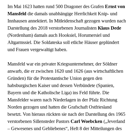
Im Mai 1623 hatten rund 500 Dragoner des Grafen
Ernst von
Mansfeld
die damals unabhängige Herrlichkeit Knip- und
Innhausen annektiert. In Mitleidenschaft gezogen wurden nach
Darstellung des 2018 verstorbenen Journalisten
Klaus Dede
(Nordenham) damals auch Hooksiel, Horumersiel und
Altgarmssiel. Die Soldateska soll etliche Häuser geplündert
und Frauen vergewaltigt haben.
Mansfeld war ein privater Kriegsunternehmer, der Söldner
anwarb, die er zwischen 1620 und 1626 (aus wirtschaftlichen
Gründen) für die Protestantische Union gegen den
habsburgischen Kaiser und dessen Verbündete (Spanien,
Bayern und die Katholische Liga) ins Feld führte. Die
Mansfelder waren nach Niederlagen in der Pfalz Richtung
Norden gezogen und hatten die Grafschaft Ostfriesland
besetzt. Von hieraus rückten sie nach der Darstellung des 1965
verstorbenen Sillensteder Pastors
Carl Woebcken
(„Jeverland
– Gewesenes und Gebliebenes“, Heft 8 der Mitteilungen des