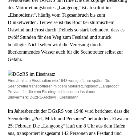
Seenotretter der DGzRS um Hilfe Die dreiköpfige Besatzung
des Motorrettungsbootes „Langeoog“ ist ab sofort im
„Eisnotdienst“, häufig vom Tagesanbruch bis zum
Dunkelwerden. Teilweise ist das Boot bei stürmischem
Ostwind und Frost durch Treibeis so stark behindert, dass es
zwölf Stunden für den Weg zum Festland und zurück
benötigte. Nicht selten wird die Vereisung durch
überkommendes Wasser auch für die Seenotretter selbst zur
Gefahr.
Eine ähnliche Eissituation wie 1948 wenige Jahre später: Die
Seenotretter transportieren mit dem Motorrettungsboot „Langeoog“
Proviant für die vom Eis eingeschlossenen Insulaner.
Bildvermerk: DGzRS-Archiv/H. Gleitsmann
Im Jahresbericht der DGzRS von 1948 wird berichtet, dass die
Seenotretter „Post, Milch und Personen“ beförderten. Etwa am
25. Februar: Die „Langeoog“ läuft um 8 Uhr aus dem Hafen
aus, transportiert insgesamt 142 Personen ans Festland und