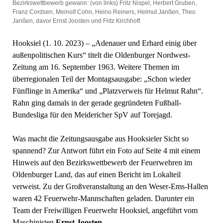
Bezirkswettbewerb gewann: (von links) Fritz Nispel, Herbert Gruben,
Franz Cordsen, Meinolf Cohn, Heino Reiners, Helmut Janßen, Theo
Janßen, davor Ernst Joosten und Fritz Kirchhoff.
Hooksiel (1. 10. 2023) – „Adenauer und Erhard einig über
außenpolitischen Kurs“ titelt die Oldenburger Nordwest-
Zeitung am 16. September 1963. Weitere Themen im
überregionalen Teil der Montagsausgabe: „Schon wieder
Fünflinge in Amerika“ und „Platzverweis für Helmut Rahn“.
Rahn ging damals in der gerade gegründeten Fußball-
Bundesliga für den Meidericher SpV auf Torejagd.
Was macht die Zeitungsausgabe aus Hooksieler Sicht so
spannend? Zur Antwort führt ein Foto auf Seite 4 mit einem
Hinweis auf den Bezirkswettbewerb der Feuerwehren im
Oldenburger Land, das auf einen Bericht im Lokalteil
verweist. Zu der Großveranstaltung an den Weser-Ems-Hallen
waren 42 Feuerwehr-Mannschaften geladen. Darunter ein
Team der Freiwilligen Feuerwehr Hooksiel, angeführt vom
Maschinisten
Ernst Joosten
.