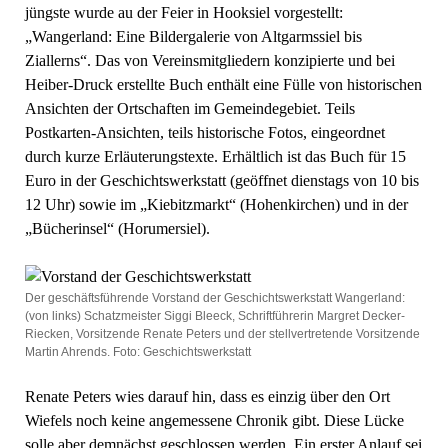
jüngste wurde au der Feier in Hooksiel vorgestellt:
„Wangerland: Eine Bildergalerie von Altgarmssiel bis
Ziallerns“. Das von Vereinsmitgliedern konzipierte und bei
Heiber-Druck erstellte Buch enthält eine Fülle von historischen
Ansichten der Ortschaften im Gemeindegebiet. Teils
Postkarten-Ansichten, teils historische Fotos, eingeordnet
durch kurze Erläuterungstexte. Erhältlich ist das Buch für 15
Euro in der Geschichtswerkstatt (geöffnet dienstags von 10 bis
12 Uhr) sowie im „Kiebitzmarkt“ (Hohenkirchen) und in der
„Bücherinsel“ (Horumersiel).
Der geschäftsführende Vorstand der Geschichtswerkstatt Wangerland:
(von links) Schatzmeister Siggi Bleeck, Schriftführerin Margret Decker-
Riecken, Vorsitzende Renate Peters und der stellvertretende Vorsitzende
Martin Ahrends. Foto: Geschichtswerkstatt
Renate Peters wies darauf hin, dass es einzig über den Ort
Wiefels noch keine angemessene Chronik gibt. Diese Lücke
solle aber demnächst geschlossen werden. Ein erster Anlauf sei