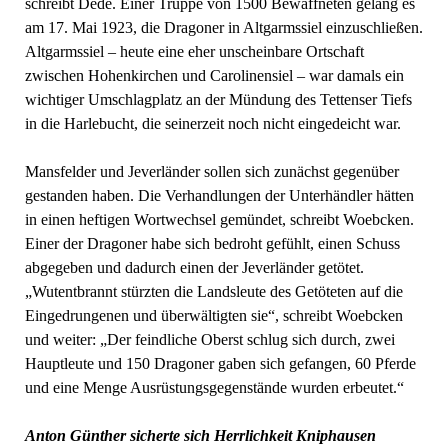
schreibt Dede. Einer Truppe von 1500 Bewaffneten gelang es
am 17. Mai 1923, die Dragoner in Altgarmssiel einzuschließen.
Altgarmssiel – heute eine eher unscheinbare Ortschaft
zwischen Hohenkirchen und Carolinensiel – war damals ein
wichtiger Umschlagplatz an der Mündung des Tettenser Tiefs
in die Harlebucht, die seinerzeit noch nicht eingedeicht war.
Mansfelder und Jeverländer sollen sich zunächst gegenüber
gestanden haben. Die Verhandlungen der Unterhändler hätten
in einen heftigen Wortwechsel gemündet, schreibt Woebcken.
Einer der Dragoner habe sich bedroht gefühlt, einen Schuss
abgegeben und dadurch einen der Jeverländer getötet.
„Wutentbrannt stürzten die Landsleute des Getöteten auf die
Eingedrungenen und überwältigten sie“, schreibt Woebcken
und weiter: „Der feindliche Oberst schlug sich durch, zwei
Hauptleute und 150 Dragoner gaben sich gefangen, 60 Pferde
und eine Menge Ausrüstungsgegenstände wurden erbeutet.“
Anton Günther sicherte sich Herrlichkeit Kniphausen