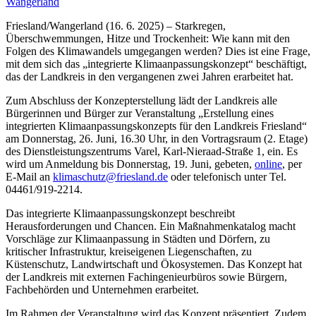
Wangerland
Friesland/Wangerland (16. 6. 2025) – Starkregen,
Überschwemmungen, Hitze und Trockenheit: Wie kann mit den
Folgen des Klimawandels umgegangen werden? Dies ist eine Frage,
mit dem sich das „integrierte Klimaanpassungskonzept“ beschäftigt,
das der Landkreis in den vergangenen zwei Jahren erarbeitet hat.
Zum Abschluss der Konzepterstellung lädt der Landkreis alle
Bürgerinnen und Bürger zur Veranstaltung „Erstellung eines
integrierten Klimaanpassungskonzepts für den Landkreis Friesland“
am Donnerstag, 26. Juni, 16.30 Uhr, in den Vortragsraum (2. Etage)
des Dienstleistungszentrums Varel, Karl-Nieraad-Straße 1, ein. Es
wird um Anmeldung bis Donnerstag, 19. Juni, gebeten,
online
, per
E-Mail an
klimaschutz@friesland.de
oder telefonisch unter Tel.
04461/919-2214.
Das integrierte Klimaanpassungskonzept beschreibt
Herausforderungen und Chancen. Ein Maßnahmenkatalog macht
Vorschläge zur Klimaanpassung in Städten und Dörfern, zu
kritischer Infrastruktur, kreiseigenen Liegenschaften, zu
Küstenschutz, Landwirtschaft und Ökosystemen. Das Konzept hat
der Landkreis mit externen Fachingenieurbüros sowie Bürgern,
Fachbehörden und Unternehmen erarbeitet.
Im Rahmen der Veranstaltung wird das Konzept präsentiert. Zudem