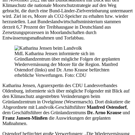
Klimaschutz die nationale Moorschutzstrategie auf den Weg
gebracht, die durch eine Bund-Länder-Zielvereinbarung untermauert
wird. Ziel ist es, Moore als CO2-Speicher zu erhalten bzw. wieder
herzustellen. Laut Bundeslandwirtschaftsministerium stammen
derzeit 6,7 Prozent der Treibhausgase in Deutschland aus
Zersetzungsprozessen in Moorlandschaften durch
Entwässerungsmaßnahmen und Torfabbau.
MdL Katharina Jensen informierte sich im
Gründlandzentrum über mögliche Folgen der geplanten
Wiedervernässung der Moore für die Region. Manfred
Ostendorf (links) und Dr. Arno Krause befürchten
erhebliche Verwerfungen. Foto: CDU
Katharina Jensen, Agrarexpertin des CDU Landesverbandes
Oldenburg, informierte sich über mögliche Folgender mit Blick auf
den Klimaschutz angestrebten Veränderungen beim
Grünlandzentrum in Ovelgönne (Wesermarsch). Dort diskutiere die
Abgeordnete mit Landvolk-Geschäftsführer
Manfred Ostendorf
,
dem Geschäftsführer des Grünlandzentrums
Dr. Arno Krause
und
Franz Jansen-Minßen
die Auswirkungen der geplanten
Maßnahmen.
Ostendorf befürchtet große Verwerfungen: „Die Wiedervernässung