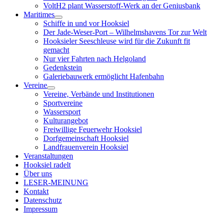
VoltH2 plant Wasserstoff-Werk an der Geniusbank
Maritimes
Menü
Schiffe in und vor Hooksiel
öffnen
Der Jade-Weser-Port – Wilhelmshavens Tor zur Welt
Hooksieler Seeschleuse wird für die Zukunft fit
gemacht
Nur vier Fahrten nach Helgoland
Gedenkstein
Galeriebauwerk ermöglicht Hafenbahn
Vereine
Menü
Vereine, Verbände und Institutionen
öffnen
Sportvereine
Wassersport
Kulturangebot
Freiwillige Feuerwehr Hooksiel
Dorfgemeinschaft Hooksiel
Landfrauenverein Hooksiel
Veranstaltungen
Hooksiel radelt
Über uns
LESER-MEINUNG
Kontakt
Datenschutz
Impressum