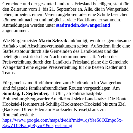
Gemeinde und der gesamte Landkreis Friesland beteiligen, steht für
den Zeitraum vom 1. bis 21. September an. Alle, die in Wangerland
leben, arbeiten, einem Verein angehören oder eine Schule besuchen
können mitmachen und möglichst viele Radkilometer sammeln.
Anmeldungen werden unter
stadtradeln.de/wangerland
angenommen.
Wie Bürgermeister
Mario Szlezak
ankündigt, werde es gemeinsame
Auftakt- und Abschlussveranstaltungen geben. Außerdem finde eine
Staffelstabtour durch alle Gemeinden des Landkreises und die
beteiligten ostfriesischen Nachbarkommunen statt. Neben der
Preisverleihung durch den Landkreis Friesland plane die Gemeinde
Wangerland eine eigene Preisverleihung für die besten Radler und
Teams.
Für gemeinsame Radfahrrouten zum Stadtradeln im Wangerland
sind folgende familienfreundlichen Routen vorgeschlagen. Am
Sonntag, 1. September,
11 Uhr , ab Fahrradrastplatz
Bohnenburg/Sengwarder Anteil/Hooksieler Landstraße. Die Route:
Hooksiel-Horumersiel-Schillig-Hooksmeer-Hooksiel bis zum Ziel
(Bäckerei Ulfers Eden am Hooksieler Kreisel).Link zur
Routenübersicht:
https://www.google.com/maps/d/edit?mid=1qsYaeS8OZmpo5x-
8qwZDDKargb8yvuY&usp=sharing