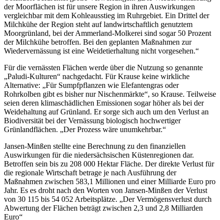
der Moorflächen ist für unsere Region in ihren Auswirkungen
vergleichbar mit dem Kohleausstieg im Ruhrgebiet. Ein Drittel der
Milchkühe der Region steht auf landwirtschaftlich genutztem
Moorgrünland, bei der Ammerland-Molkerei sind sogar 50 Prozent
der Milchkühe betroffen. Bei den geplanten Maßnahmen zur
Wiedervernässung ist eine Weidetierhaltung nicht vorgesehen.“
Für die vernässten Flächen werde über die Nutzung so genannte
„Paludi-Kulturen“ nachgedacht. Für Krause keine wirkliche
Alternative: „Für Sumpfpflanzen wie Elefantengras oder
Rohrkolben gibt es bisher nur Nischenmärkte“, so Krause. Teilweise
seien deren klimaschädlichen Emissionen sogar höher als bei der
Weidehaltung auf Grünland. Er sorge sich auch um den Verlust an
Biodiversität bei der Vernässung biologisch hochwertiger
Grünlandflächen. „Der Prozess wäre unumkehrbar.“
Jansen-Minßen stellte eine Berechnung zu den finanziellen
Auswirkungen für die niedersächsischen Küstenregionen dar.
Betroffen sein bis zu 208 000 Hektar Fläche. Der direkte Verlust für
die regionale Wirtschaft betrage je nach Ausführung der
Maßnahmen zwischen 583,1 Millionen und einer Milliarde Euro pro
Jahr. Es es droht nach den Worten von Jansen-Minßen der Verlust
von 30 115 bis 54 052 Arbeitsplätze. „Der Vermögensverlust durch
Abwertung der Flächen beträgt zwischen 2,3 und 2,8 Milliarden
Euro“