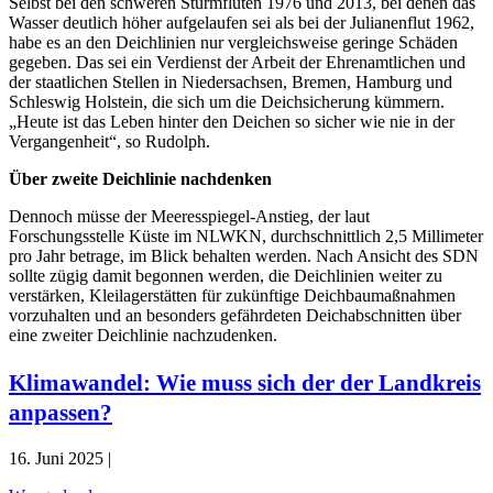
Selbst bei den schweren Sturmfluten 1976 und 2013, bei denen das
Wasser deutlich höher aufgelaufen sei als bei der Julianenflut 1962,
habe es an den Deichlinien nur vergleichsweise geringe Schäden
gegeben. Das sei ein Verdienst der Arbeit der Ehrenamtlichen und
der staatlichen Stellen in Niedersachsen, Bremen, Hamburg und
Schleswig Holstein, die sich um die Deichsicherung kümmern.
„Heute ist das Leben hinter den Deichen so sicher wie nie in der
Vergangenheit“, so Rudolph.
Über zweite Deichlinie nachdenken
Dennoch müsse der Meeresspiegel-Anstieg, der laut
Forschungsstelle Küste im NLWKN, durchschnittlich 2,5 Millimeter
pro Jahr betrage, im Blick behalten werden. Nach Ansicht des SDN
sollte zügig damit begonnen werden, die Deichlinien weiter zu
verstärken, Kleilagerstätten für zukünftige Deichbaumaßnahmen
vorzuhalten und an besonders gefährdeten Deichabschnitten über
eine zweiter Deichlinie nachzudenken.
Klimawandel: Wie muss sich der der Landkreis
anpassen?
16. Juni 2025 |