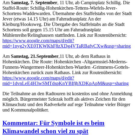
Am
Samstag, 7. September
, 11 Uhr, ab Campinplatz Schillig. Die
Staffel-Route: Schillig-Hohenkirchen-Tettens-Wiefels-Jever-
Schortens-Waddewarden. Übernahme des Staffelstabs von der Stadt
Jever (etwas 14.15 Uhr) am Fahrradrastplatz An der
Kleiburg/Hooksweg. Die Übergabe des Staffelstabs an die Stadt
Schortens soll gegen 15.15 Uhr am Fahrradrastplatz
Mühlenreihe/Relinghausen stattfinden. Link zur Routenübersicht:
https://www.google.com/maps/d/edit?
mid=1nyg2yXE0TKWKhF8zXDg4VTaRBafvCXw&usp=sharing
Am
Samstag, 21.September
,11 Uhr, ab dem Rathaus in
Hohenkirchen. Die Route: Hohenkirchen -Altgarmssiel-Mederns-
Funnens-Wangermeer-Hohenkirchen-Wiarden -Grimmens-Gottels-
Hohenkirchen zurück zum Rathaus. Link zur Routenübersicht:
https://www.google.com/maps/d/edit?
mid=1dvnLeE4H3wSMTdspKnYBIfjbXDKpApM&usp=sharing
Die Teilnahme an den Radtouren ist kostenlos und ohne Anmeldung
möglich. Bürgermeister Szlezak hofft als aktives Zeichen für den
Klimaschutz und den Radverkehr auf rege Teilnahme vieler Bürger
und Kommunalpolitiker.
Kommentar: Für Symbole ist es beim
Klimawandel schon viel zu spät