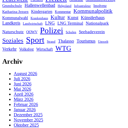
Fischerei
Hallenwellenbad
Grundschule
Infrastruktur
Insolvenz
Helgoland
Kommunalpolitik
Katharina Jensen
Kindergarten
Kommentar
Kultur
Künstlerhaus
Kunst
Kommunalwahl
Krankenhaus
Landkreis
LNG
LNG Terminal
Nationalpark
Landwirtschaft
Polizei
Seebadeverein
Naturschutz
OOWV
Schulen
Sport
Soziales
Thalasso
Tourismus
Umwelt
Strand
WTG
Verkehr
Wirtschaft
Volksfest
Archiv
August 2026
Juli 2026
Juni 2026
Mai 2026
April 2026
März 2026
Februar 2026
Januar 2026
Dezember 2025
November 2025
Oktober 2025