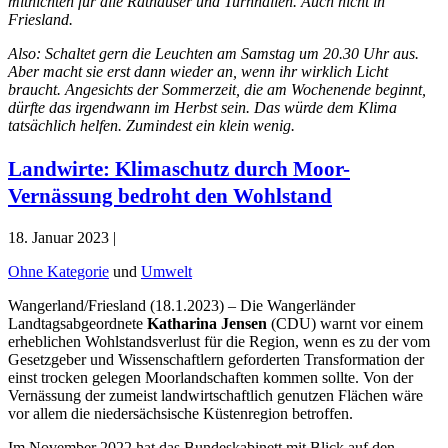
mitnichten für alle Rathäuser und Turnhallen. Auch nicht in
Friesland.
Also: Schaltet gern die Leuchten am Samstag um 20.30 Uhr aus.
Aber macht sie erst dann wieder an, wenn ihr wirklich Licht
braucht. Angesichts der Sommerzeit, die am Wochenende beginnt,
dürfte das irgendwann im Herbst sein. Das würde dem Klima
tatsächlich helfen. Zumindest ein klein wenig.
Landwirte: Klimaschutz durch Moor-
Vernässung bedroht den Wohlstand
18. Januar 2023 |
Ohne Kategorie
und
Umwelt
Wangerland/Friesland (18.1.2023) – Die Wangerländer
Landtagsabgeordnete
Katharina Jensen
(CDU) warnt vor einem
erheblichen Wohlstandsverlust für die Region, wenn es zu der vom
Gesetzgeber und Wissenschaftlern geforderten Transformation der
einst trocken gelegen Moorlandschaften kommen sollte. Von der
Vernässung der zumeist landwirtschaftlich genutzen Flächen wäre
vor allem die niedersächsische Küstenregion betroffen.
Im November 2022 hat das Bundeskabinett mit Blick auf den