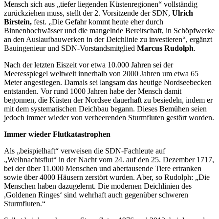
Mensch sich aus „tiefer liegenden Küstenregionen“ vollständig
zurückziehen muss, stellt der 2. Vorsitzende der SDN,
Ulrich
Birstein,
fest. „Die Gefahr kommt heute eher durch
Binnenhochwässer und die mangelnde Bereitschaft, in Schöpfwerke
an den Auslaufbauwerken in der Deichlinie zu investieren“, ergänzt
Bauingenieur und SDN-Vorstandsmitglied
Marcus Rudolph
.
Nach der letzten Eiszeit vor etwa 10.000 Jahren sei der
Meeresspiegel weltweit innerhalb von 2000 Jahren um etwa 65
Meter angestiegen. Damals sei langsam das heutige Nordseebecken
entstanden. Vor rund 1000 Jahren habe der Mensch damit
begonnen, die Küsten der Nordsee dauerhaft zu besiedeln, indem er
mit dem systematischen Deichbau begann. Dieses Bemühen seien
jedoch immer wieder von verheerenden Sturmfluten gestört worden.
Immer wieder Flutkatastrophen
Als „beispielhaft“ verweisen die SDN-Fachleute auf
„Weihnachtsflut“ in der Nacht vom 24. auf den 25. Dezember 1717,
bei der über 11.000 Menschen und abertausende Tiere ertranken
sowie über 4000 Häusern zerstört wurden. Aber, so Rudolph: „Die
Menschen haben dazugelernt. Die modernen Deichlinien des
,Goldenen Ringes‘ sind wehrhaft auch gegenüber schweren
Sturmfluten.“