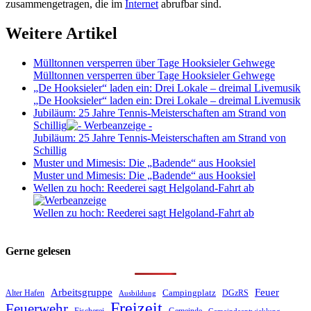
zusammengetragen, die im
Internet
abrufbar sind.
Weitere Artikel
Mülltonnen versperren über Tage Hooksieler Gehwege
Mülltonnen versperren über Tage Hooksieler Gehwege
„De Hooksieler“ laden ein: Drei Lokale – dreimal Livemusik
„De Hooksieler“ laden ein: Drei Lokale – dreimal Livemusik
Jubiläum: 25 Jahre Tennis-Meisterschaften am Strand von
Schillig
Jubiläum: 25 Jahre Tennis-Meisterschaften am Strand von
Schillig
Muster und Mimesis: Die „Badende“ aus Hooksiel
Muster und Mimesis: Die „Badende“ aus Hooksiel
Wellen zu hoch: Reederei sagt Helgoland-Fahrt ab
Wellen zu hoch: Reederei sagt Helgoland-Fahrt ab
Gerne gelesen
Feuer
Arbeitsgruppe
Campingplatz
DGzRS
Alter Hafen
Ausbildung
Freizeit
Feuerwehr
Gemeinde
Gemeindeentwicklung