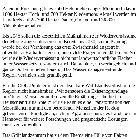
Allein in Friesland gibt es 2500 Hektar ehemaliges Moorland, davon
1800 Hektar Hoch- und 700 Hektar Niedermoor. Aktuell werden im
Landkreis auf 28 700 Hektar Dauergrünland rund 36 800
Milchkühe gehalten.
Bis 2045 sollen die gesetzlichen Maßnahmen zur Wiedervernässung
der Moore abgeschlossen sein. Bereits bis 2030, so die Planung,
werde bei der Vernässung das erste Zwischenziel angestrebt,
obwohl, so Katharina Jensen, noch viele Fragen ungeklärt seien. So
würde die Wiedervernässung nicht nur landwirtschaftliche Flächen
unter Wasser setzen, sondern auch Baugebiete, Gewerbegebiete und
ganze Dörfer in tiefen Lagen. „Das Wassermanagement in der
Region verändert sich grundlegend.“
Für die CDU-Politikerin ist der absehbare Wohlstandsverlust für die
Region nicht hinnehmbar: „Wir zerstören die Existenzgrundlage
unzähliger Menschen und setzen die Ernährungssicherheit in
Deutschland aufs Spiel!“ Für sie kann es eine Transformation der
Moorflächen nur mit den betroffenen Menschen der Region
geben. Jensen kündigte an, sich im Agrarausschuss des Landtages in
Hannover für weitere Forschungen und pragmatische Lösungen
einsetzen zu wollen.
Das Grünlandzentrum hat zu dem Thema eine Fülle von Fakten