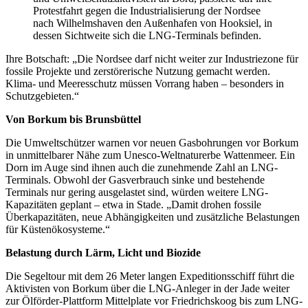
Protestfahrt gegen die Industrialisierung der Nordsee
nach Wilhelmshaven den Außenhafen von Hooksiel, in
dessen Sichtweite sich die LNG-Terminals befinden.
Ihre Botschaft: „Die Nordsee darf nicht weiter zur Industriezone für
fossile Projekte und zerstörerische Nutzung gemacht werden.
Klima- und Meeresschutz müssen Vorrang haben – besonders in
Schutzgebieten.“
Von Borkum bis Brunsbüttel
Die Umweltschützer warnen vor neuen Gasbohrungen vor Borkum
in unmittelbarer Nähe zum Unesco-Weltnaturerbe Wattenmeer. Ein
Dorn im Auge sind ihnen auch die zunehmende Zahl an LNG-
Terminals. Obwohl der Gasverbrauch sinke und bestehende
Terminals nur gering ausgelastet sind, würden weitere LNG-
Kapazitäten geplant – etwa in Stade. „Damit drohen fossile
Überkapazitäten, neue Abhängigkeiten und zusätzliche Belastungen
für Küstenökosysteme.“
Belastung durch Lärm, Licht und Biozide
Die Segeltour mit dem 26 Meter langen Expeditionsschiff führt die
Aktivisten von Borkum über die LNG-Anleger in der Jade weiter
zur Ölförder-Plattform Mittelplate vor Friedrichskoog bis zum LNG-