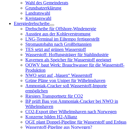
öffnen
Wahl des Gemeinderats
Grundsatzerklärung
Landratswahl
Kreistagswahl
Energiedrehscheibe
Menü
Drehscheibe für Offshore-Windenergie
öffnen
Ausstieg aus der Kohleverstromung
LNG-Terminal im Eiltempo fertiggestellt
Stromautobahn nach Großbritannien
TES setzt auf grünen Wasserstoff
Wasserstoff: Hoffungsträger für Stahlindustrie
Kavernen als Speicher für Wasserstoff geeignet
OOWV baut Werk: Brauchwasser für die Wasserstoff-
Produktion
NWO setzt auf „blauen“ Wasserstoff
Grüne Pläne von Uniper für Wilhelmshaven
Ammoniak-Cracker soll Wasserstoff-Importe
ermöglichen
Riesiges Transportnetz für CO2
BP prüft Bau von Ammoniak-Cracker bei NWO in
Wilhelmshaven
CO2-Export über Wilhelmshaven nach Norwegen
Konzerne bilden H2-Allianz
OGE plant Doppel-Pipeline für Wasserstoff und Erdgas
Wasserstoff-Pipeline aus Norwegen?