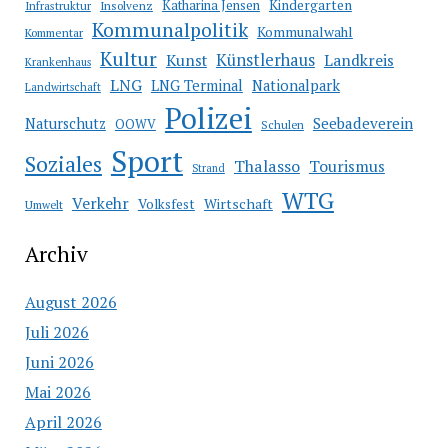
Katharina Jensen
Kindergarten
Infrastruktur
Insolvenz
Kommunalpolitik
Kommunalwahl
Kommentar
Kultur
Künstlerhaus
Kunst
Landkreis
Krankenhaus
LNG
LNG Terminal
Nationalpark
Landwirtschaft
Polizei
Seebadeverein
Naturschutz
OOWV
Schulen
Sport
Soziales
Thalasso
Tourismus
Strand
WTG
Verkehr
Wirtschaft
Volksfest
Umwelt
Archiv
August 2026
Juli 2026
Juni 2026
Mai 2026
April 2026