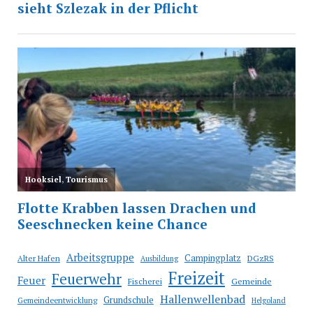
Arbeitsgruppe
Campingplatz
Alter Hafen
DGzRS
Ausbildung
Freizeit
Feuerwehr
Feuer
Fischerei
Gemeinde
Hallenwellenbad
Grundschule
Gemeindeentwicklung
Helgoland