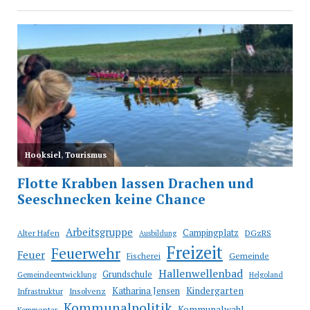
Arbeitsgruppe
Campingplatz
Alter Hafen
DGzRS
Ausbildung
Freizeit
Feuerwehr
Feuer
Fischerei
Gemeinde
Hallenwellenbad
Grundschule
Gemeindeentwicklung
Helgoland
Katharina Jensen
Kindergarten
Infrastruktur
Insolvenz
Kommunalpolitik
Kommunalwahl
Kommentar