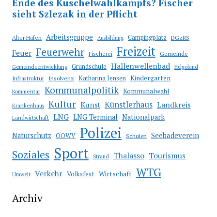
Arbeitsgruppe
Campingplatz
Alter Hafen
DGzRS
Ausbildung
Freizeit
Feuerwehr
Feuer
Fischerei
Gemeinde
Hallenwellenbad
Grundschule
Gemeindeentwicklung
Helgoland
Katharina Jensen
Kindergarten
Infrastruktur
Insolvenz
Kommunalpolitik
Kommunalwahl
Kommentar
Kultur
Künstlerhaus
Kunst
Landkreis
Krankenhaus
LNG
LNG Terminal
Nationalpark
Landwirtschaft
Polizei
Seebadeverein
Naturschutz
OOWV
Schulen
Sport
Soziales
Thalasso
Tourismus
Strand
WTG
Verkehr
Wirtschaft
Volksfest
Umwelt
Archiv