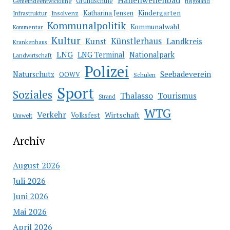
Hallenwellenbad
Grundschule
Gemeindeentwicklung
Helgoland
Katharina Jensen
Kindergarten
Infrastruktur
Insolvenz
Kommunalpolitik
Kommunalwahl
Kommentar
Kultur
Künstlerhaus
Kunst
Landkreis
Krankenhaus
LNG
LNG Terminal
Nationalpark
Landwirtschaft
Polizei
Seebadeverein
Naturschutz
OOWV
Schulen
Sport
Soziales
Thalasso
Tourismus
Strand
WTG
Verkehr
Wirtschaft
Volksfest
Umwelt
Archiv
August 2026
Juli 2026
Juni 2026
Mai 2026
April 2026