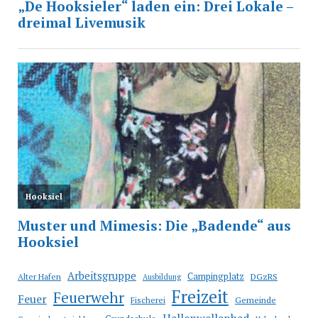
Arbeitsgruppe
Campingplatz
Alter Hafen
DGzRS
Ausbildung
Freizeit
Feuerwehr
Feuer
Fischerei
Gemeinde