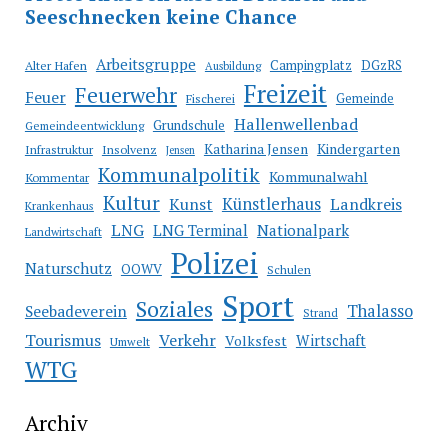
Arbeitsgruppe
Campingplatz
Alter Hafen
DGzRS
Ausbildung
Freizeit
Feuerwehr
Feuer
Fischerei
Gemeinde
Hallenwellenbad
Grundschule
Gemeindeentwicklung
Kindergarten
Katharina Jensen
Insolvenz
Infrastruktur
Jensen
Kommunalpolitik
Kommunalwahl
Kommentar
Kultur
Kunst
Künstlerhaus
Landkreis
Krankenhaus
LNG
LNG Terminal
Nationalpark
Landwirtschaft
Polizei
Naturschutz
OOWV
Schulen
Sport
Soziales
Thalasso
Seebadeverein
Strand
Tourismus
Verkehr
Volksfest
Wirtschaft
Umwelt
WTG
Archiv