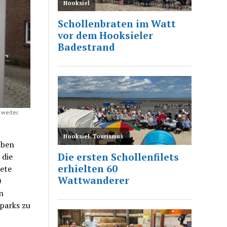
weiter.
aben
 die
ete
0
n
parks zu