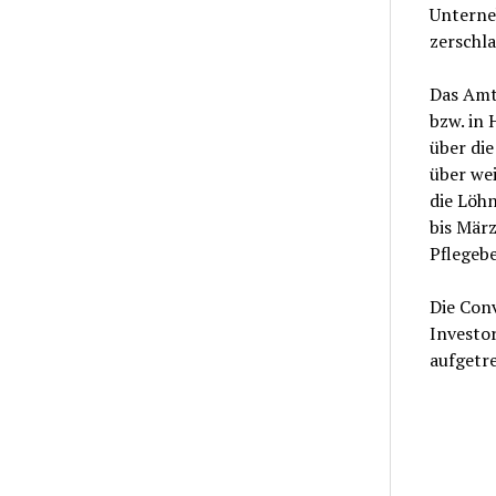
Unterne
zerschl
Das Amts
bzw. in 
über di
über wei
die Löh
bis März
Pflegebe
Die Con
Investo
aufgetre