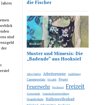
 Jahres
Bremen
berblick
tenden
rens sind
venzgeld
 der
r
ersiel
Arbeitsgruppe
Alter Hafen
Ausbildung
Feuer
Campingplatz
DGzRS
Freizeit
Feuerwehr
Fischerei
Gemeinde
Gemeindeentwicklung
Hallenwellenbad
Grundschule
Infrastruktur
Insolvenz
Helgoland