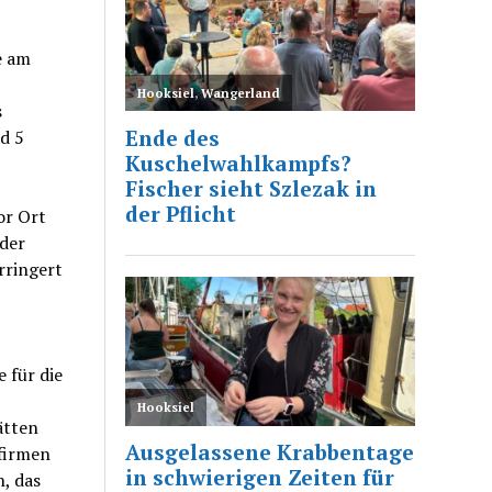
e am
s
d 5
or Ort
 der
rringert
 für die
ätten
firmen
, das