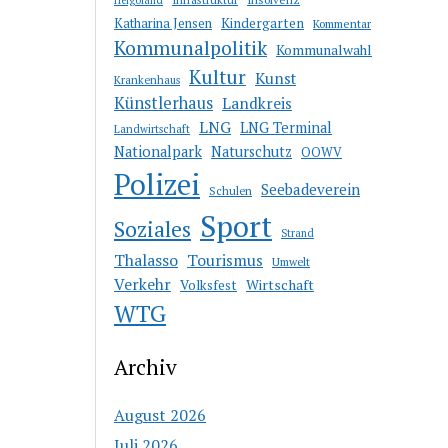
Katharina Jensen
Kindergarten
Kommentar
Kommunalpolitik
Kommunalwahl
Kultur
Kunst
Krankenhaus
Künstlerhaus
Landkreis
LNG
LNG Terminal
Landwirtschaft
Nationalpark
Naturschutz
OOWV
Polizei
Seebadeverein
Schulen
Sport
Soziales
Strand
Thalasso
Tourismus
Umwelt
Verkehr
Wirtschaft
Volksfest
WTG
Archiv
August 2026
Juli 2026