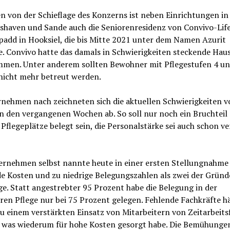
n von der Schieflage des Konzerns ist neben Einrichtungen in
shaven und Sande auch die Seniorenresidenz von Convivo-Lif
padd in Hooksiel, die bis Mitte 2021 unter dem Namen Azurit
e. Convivo hatte das damals in Schwierigkeiten steckende Hau
men. Unter anderem sollten Bewohner mit Pflegestufen 4 un
nicht mehr betreut werden.
nehmen nach zeichneten sich die aktuellen Schwierigkeiten v
in den vergangenen Wochen ab. So soll nur noch ein Bruchteil
 Pflegeplätze belegt sein, die Personalstärke sei auch schon ve
ernehmen selbst nannte heute in einer ersten Stellungnahme
e Kosten und zu niedrige Belegungszahlen als zwei der Gründe
ge. Statt angestrebter 95 Prozent habe die Belegung in der
ren Pflege nur bei 75 Prozent gelegen. Fehlende Fachkräfte h
u einem verstärkten Einsatz von Mitarbeitern von Zeitarbeits
, was wiederum für hohe Kosten gesorgt habe. Die Bemühungen