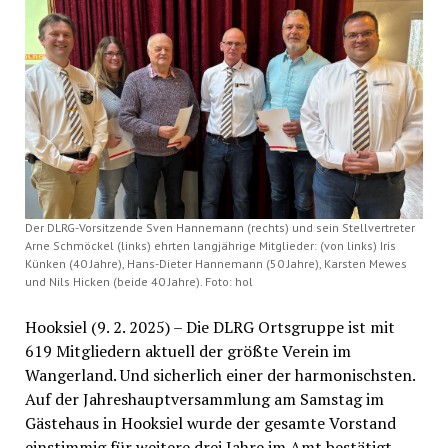
Der DLRG-Vorsitzende Sven Hannemann (rechts) und sein Stellvertreter
Arne Schmöckel (links) ehrten langjährige Mitglieder: (von links) Iris
Künken (40 Jahre), Hans-Dieter Hannemann (50 Jahre), Karsten Mewes
und Nils Hicken (beide 40 Jahre). Foto: hol
Hooksiel (9. 2. 2025) – Die DLRG Ortsgruppe ist mit
619 Mitgliedern aktuell der größte Verein im
Wangerland. Und sicherlich einer der harmonischsten.
Auf der Jahreshauptversammlung am Samstag im
Gästehaus in Hooksiel wurde der gesamte Vorstand
einstimmig für weitere drei Jahre im Amt bestätigt.