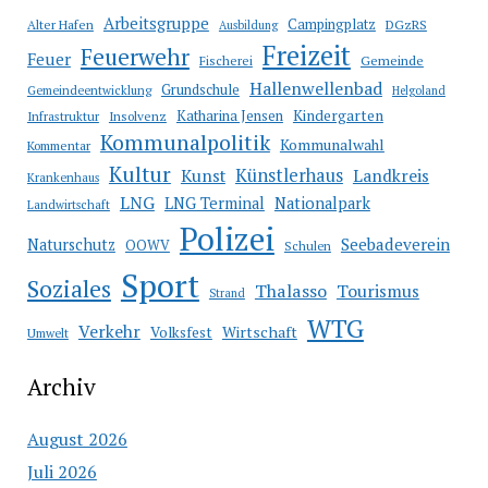
Arbeitsgruppe
Campingplatz
Alter Hafen
DGzRS
Ausbildung
Freizeit
Feuerwehr
Feuer
Fischerei
Gemeinde
Hallenwellenbad
Grundschule
Gemeindeentwicklung
Helgoland
Katharina Jensen
Kindergarten
Infrastruktur
Insolvenz
Kommunalpolitik
Kommunalwahl
Kommentar
Kultur
Künstlerhaus
Kunst
Landkreis
Krankenhaus
LNG
LNG Terminal
Nationalpark
Landwirtschaft
Polizei
Seebadeverein
Naturschutz
OOWV
Schulen
Sport
Soziales
Thalasso
Tourismus
Strand
WTG
Verkehr
Wirtschaft
Volksfest
Umwelt
Archiv
August 2026
Juli 2026