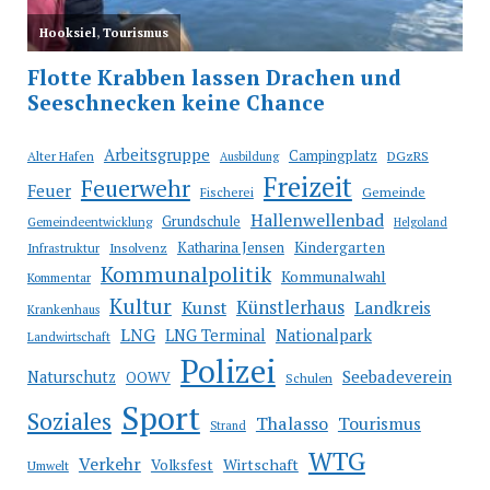
Arbeitsgruppe
Campingplatz
Alter Hafen
DGzRS
Ausbildung
Freizeit
Feuerwehr
Feuer
Fischerei
Gemeinde
Hallenwellenbad
Grundschule
Gemeindeentwicklung
Helgoland
Katharina Jensen
Kindergarten
Infrastruktur
Insolvenz
Kommunalpolitik
Kommunalwahl
Kommentar
Kultur
Künstlerhaus
Kunst
Landkreis
Krankenhaus
LNG
LNG Terminal
Nationalpark
Landwirtschaft
Polizei
Seebadeverein
Naturschutz
OOWV
Schulen
Sport
Soziales
Thalasso
Tourismus
Strand
WTG
Verkehr
Wirtschaft
Volksfest
Umwelt