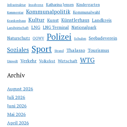
Katharina Jensen
Kindergarten
Infrastruktur
Insolvenz
Kommunalpolitik
Kommunalwahl
Kommentar
Kultur
Künstlerhaus
Kunst
Landkreis
Krankenhaus
LNG
LNG Terminal
Nationalpark
Landwirtschaft
Polizei
Seebadeverein
Naturschutz
OOWV
Schulen
Sport
Soziales
Thalasso
Tourismus
Strand
WTG
Verkehr
Wirtschaft
Volksfest
Umwelt
Archiv
August 2026
Juli 2026
Juni 2026
Mai 2026
April 2026