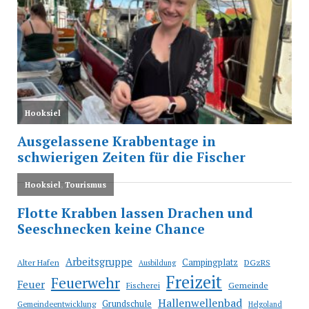
Arbeitsgruppe
Campingplatz
Alter Hafen
DGzRS
Ausbildung
Freizeit
Feuerwehr
Feuer
Fischerei
Gemeinde
Hallenwellenbad
Grundschule
Gemeindeentwicklung
Helgoland