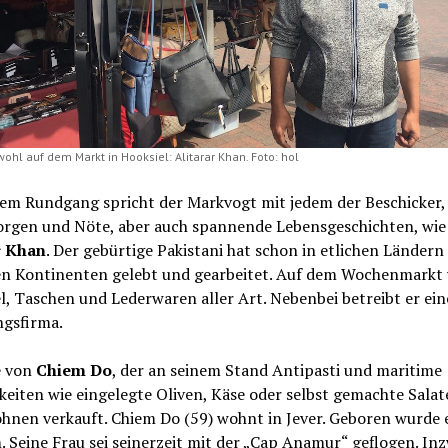
wohl auf dem Markt in Hooksiel: Alitarar Khan. Foto: hol
nem Rundgang spricht der Markvogt mit jedem der Beschicker, 
orgen und Nöte, aber auch spannende Lebensgeschichten, wie 
r Khan
. Der gebürtige Pakistani hat schon in etlichen Ländern
n Kontinenten gelebt und gearbeitet. Auf dem Wochenmarkt 
l, Taschen und Lederwaren aller Art. Nebenbei betreibt er ein
ngsfirma.
e von
Chiem Do
, der an seinem Stand Antipasti und maritime
keiten wie eingelegte Oliven, Käse oder selbst gemachte Salat
hnen verkauft. Chiem Do (59) wohnt in Jever. Geboren wurde e
 Seine Frau sei seinerzeit mit der „Cap Anamur“ geflogen. In