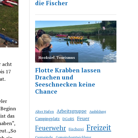
r acht
is 17
at.
ler
 Beginn
Arbeitsgruppe
Alter Hafen
Ausbildung
ist das
Feuer
Campingplatz
DGzRS
haben“,
Freizeit
Feuerwehr
Fischerei
eut. „So
ch ein
Gemeinde
Gemeindeentwicklung