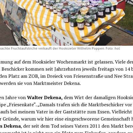
achte Fruchtaufstriche verkauft der Hooksieler Wilhelm Poppen. Foto: hol
mmung auf dem Hooksieler Wochenmarkt ist gelassen. Viele de
 Beschicker kommen seit Jahrzehnten jeweils freitags von 14 b
den Platz am ZOB, im Dreieck von Friesenstraße und Nee Stra
 werden sie von Marktmeister Dekena.
en Jahre von
Walter Dekena,
dem Wirt der damaligen Hooksie
pe „Friesenkate“. „Damals trafen sich die Marktbeschicker vor
aufs bei meinem Vater in der Gaststätte zum Essen. Vielleicht 
er Gründe, warum wir hier eine eingeschworene Gemeinschaft 
ns Dekena
, der seit dem Tod seines Vaters 2011 den Markt ber
enmarkt ist ja nicht nur ein Platz zum Einkaufen, sondern au