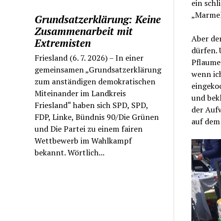
ein schl
„Marmela
Grundsatzerklärung: Keine
Zusammenarbeit mit
Aber der
Extremisten
dürfen. 
Friesland (6. 7. 2026) – In einer
Pflaumen
gemeinsamen „Grundsatzerklärung
wenn ich
zum anständigen demokratischen
eingekoc
Miteinander im Landkreis
und bekl
Friesland“ haben sich SPD, SPD,
der Aufw
FDP, Linke, Bündnis 90/Die Grünen
auf dem
und Die Partei zu einem fairen
Wettbewerb im Wahlkampf
bekannt. Wörtlich...