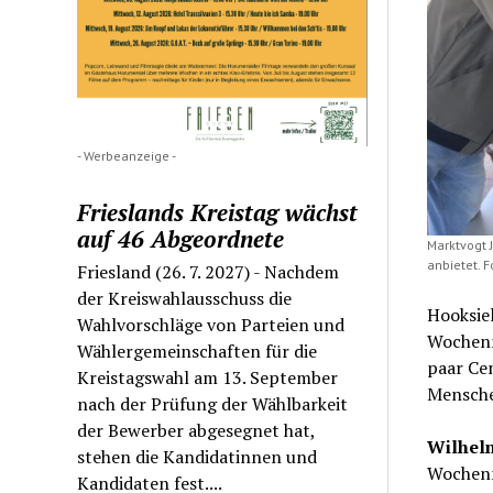
- Werbeanzeige -
Frieslands Kreistag wächst
auf 46 Abgeordnete
Marktvogt 
anbietet. F
Friesland (26. 7. 2027) - Nachdem
der Kreiswahlausschuss die
Hooksie
Wahlvorschläge von Parteien und
Wochenma
Wählergemeinschaften für die
paar Cen
Kreistagswahl am 13. September
Menschen
nach der Prüfung der Wählbarkeit
der Bewerber abgesegnet hat,
Wilhel
stehen die Kandidatinnen und
Wochenm
Kandidaten fest....