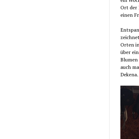
Ort der 
einen Fr
Entspan
zeichne
Orten i
über ein
Blumen 
auch mal
Dekena.