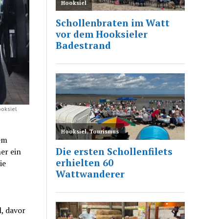
ooksiel
em
er ein
ie
, davor