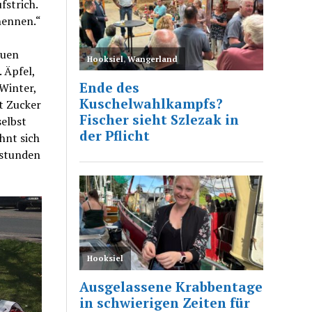
fstrich.
nennen.“
euen
 Äpfel,
Winter,
t Zucker
selbst
hnt sich
sstunden