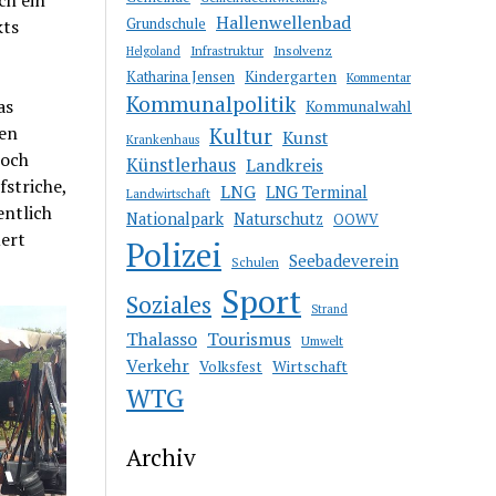
Hallenwellenbad
kts
Grundschule
Infrastruktur
Insolvenz
Helgoland
Katharina Jensen
Kindergarten
Kommentar
Kommunalpolitik
as
Kommunalwahl
ren
Kultur
Kunst
Krankenhaus
noch
Künstlerhaus
Landkreis
fstriche,
LNG
LNG Terminal
Landwirtschaft
entlich
Nationalpark
Naturschutz
OOWV
uert
Polizei
Seebadeverein
Schulen
Sport
Soziales
Strand
Thalasso
Tourismus
Umwelt
Verkehr
Wirtschaft
Volksfest
WTG
Archiv