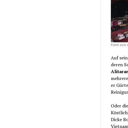
Fühlt sich 
Auf sei
deren S
Alitara
mehrere
er Gürte
Reinigu
Oder di
Köstlich
Dicke Bo
Vietnam.