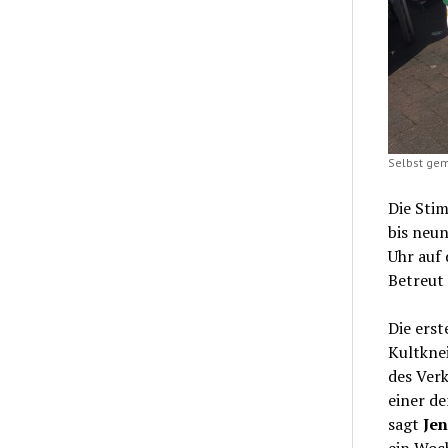
Selbst gem
Die Sti
bis neun
Uhr auf 
Betreut
Die erst
Kultknei
des Verk
einer d
sagt
Je
ein Woch