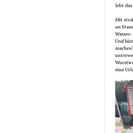
lebt das
Mit str
an Stand
Wasser- 
Und hier
machen“
unterweg
Wurstwar
eine Url