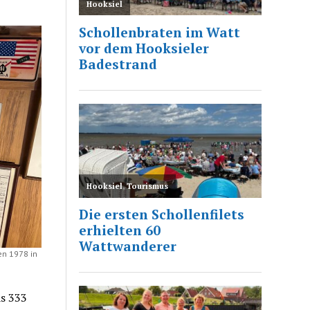
en 1978 in
as 333