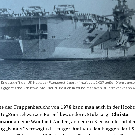
 Kriegsschiff der US-Navy, der Flugzeugträger „Nimtz“, soll 2027 außer Dienst geste
s gigantische Schiff war vier Mal zu Besuch in Wilhelmshaven, zuletzt vor knapp 4
t
se des Truppenbesuchs von 1978 kann man auch in der Hooksi
tte „Zum schwarzen Bären“ bewundern. Stolz zeigt
Christa
rmann
an eine Wand mit Analen, an der ein Blechschild mit d
ug „Nimitz“ verewigt ist – eingerahmt von den Flaggen der U