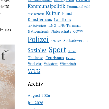
 eines
Kommentar
Kommunalpolitik
de US-
Kommunalwahl
,
Kultur
Kunst
Krankenhaus
Künstlerhaus
Landkreis
LNG
LNG Terminal
Landwirtschaft
lt. Das
Nationalpark
Naturschutz
OOWV
Polizei
Seebadeverein
Schulen
Sport
Soziales
Strand
Thalasso
Tourismus
Umwelt
Verkehr
Wirtschaft
Volksfest
WTG
Archiv
August 2026
Juli 2026