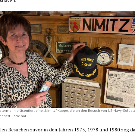
shaven.
ostermann präsentiert eine „Nimitz“-Kappe, die an den Besuch von US-Navy-Soldat
innert. Foto: hol
 den Besuchen zuvor in den Jahren 1975, 1978 und 1980 zog d