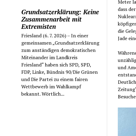
Meter la
dass der
Grundsatzerklärung: Keine
Nuklear
Zusammenarbeit mit
köpfigen
Extremisten
die Gele
Friesland (6. 7. 2026) – In einer
Jade ei
gemeinsamen „Grundsatzerklärung
zum anständigen demokratischen
Während
Miteinander im Landkreis
unzähli
Friesland“ haben sich SPD, SPD,
und Ame
FDP, Linke, Bündnis 90/Die Grünen
entstand
und Die Partei zu einem fairen
Deutlich
Wettbewerb im Wahlkampf
Zeitung“
bekannt. Wörtlich...
Besuche