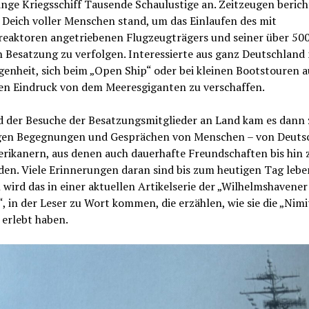
nge Kriegsschiff Tausende Schaulustige an. Zeitzeugen berich
 Deich voller Menschen stand, um das Einlaufen des mit
reaktoren angetriebenen Flugzeugträgers und seiner über 50
 Besatzung zu verfolgen. Interessierte aus ganz Deutschland
genheit, sich beim „Open Ship“ oder bei kleinen Bootstouren a
nen Eindruck von dem Meeresgiganten zu verschaffen.
 der Besuche der Besatzungsmitglieder an Land kam es dann 
gen Begegnungen und Gesprächen von Menschen – von Deuts
rikanern, aus denen auch dauerhafte Freundschaften bis hin 
en. Viele Erinnerungen daran sind bis zum heutigen Tag lebe
 wird das in einer aktuellen Artikelserie der „Wilhelmshavener
, in der Leser zu Wort kommen, die erzählen, wie sie die „Nimi
 erlebt haben.