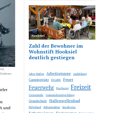
llt
Arbeitsgruppe
0 Jahren.
Alter Hafen
Ausbildung
Feuer
Campingplatz
DGzRS
Freizeit
Feuerwehr
Fischerei
eler
Gemeinde
Gemeindeentwicklung
Hallenwellenbad
Grundschule
em
SA und
Infrastruktur
Insolvenz
Helgoland
Katharina Jensen
Kindergarten