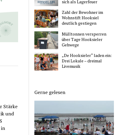
sich als Lagerfeuer
Zahl der Bewohner im
Wohnstift Hooksiel
deutlich gestiegen
Mülltonnen versperren
über Tage Hooksieler
Gehwege
„De Hooksieler“ laden ein:
Drei Lokale – dreimal
Livemusik
Gerne gelesen
r Stärke
tik und
S
 in