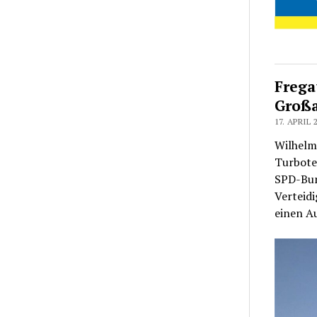
Frega
Großa
17. APRIL 
Wilhelm
Turbotec
SPD-Bu
Verteidi
einen Au