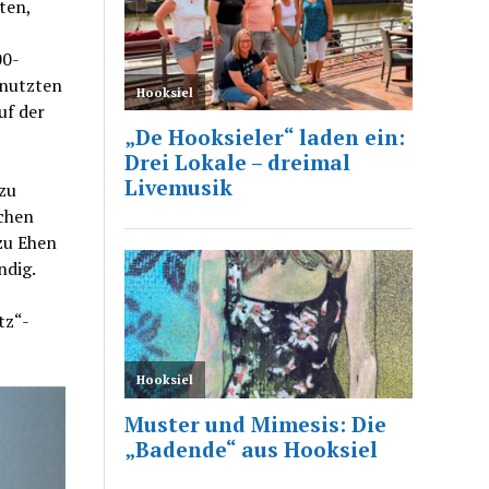
ten,
00-
 nutzten
uf der
zu
chen
zu Ehen
ndig.
tz“-