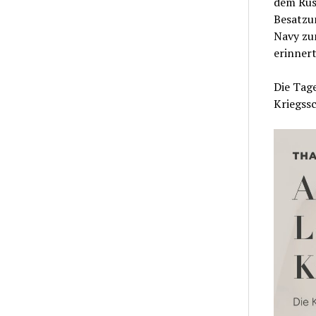
dem Rüs
Besatzun
Navy zum
erinnert
Die Tage
Kriegssc