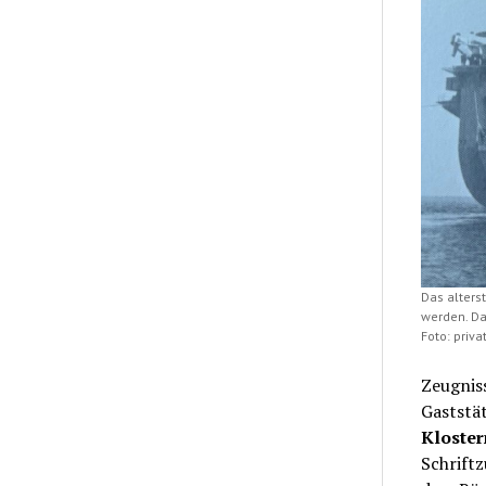
Das alterst
werden. Da
Foto: priva
Zeugnis
Gaststä
Kloste
Schriftz