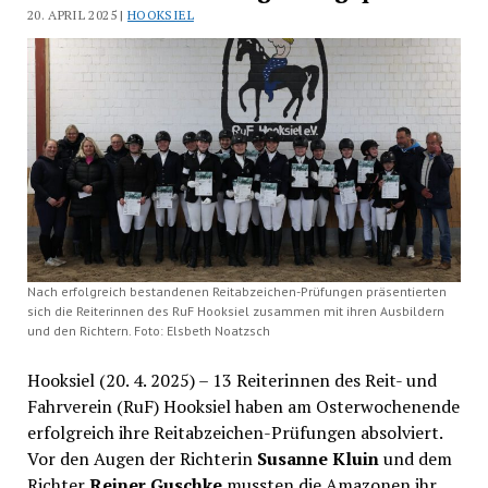
20. APRIL 2025 |
HOOKSIEL
Nach erfolgreich bestandenen Reitabzeichen-Prüfungen präsentierten
sich die Reiterinnen des RuF Hooksiel zusammen mit ihren Ausbildern
und den Richtern. Foto: Elsbeth Noatzsch
Hooksiel (20. 4. 2025) – 13 Reiterinnen des Reit- und
Fahrverein (RuF) Hooksiel haben am Osterwochenende
erfolgreich ihre Reitabzeichen-Prüfungen absolviert.
Vor den Augen der Richterin
Susanne Kluin
und dem
Richter
Reiner Guschke
mussten die Amazonen ihr