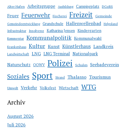
Arbeitsgruppe
Campingplatz
Alter Hafen
DGzRS
Ausbildung
Freizeit
Feuerwehr
Feuer
Fischerei
Gemeinde
Hallenwellenbad
Grundschule
Gemeindeentwicklung
Helgoland
Katharina Jensen
Kindergarten
Infrastruktur
Insolvenz
Kommunalpolitik
Kommunalwahl
Kommentar
Kultur
Künstlerhaus
Kunst
Landkreis
Krankenhaus
LNG
LNG Terminal
Nationalpark
Landwirtschaft
Polizei
Seebadeverein
Naturschutz
OOWV
Schulen
Sport
Soziales
Thalasso
Tourismus
Strand
WTG
Verkehr
Wirtschaft
Volksfest
Umwelt
Archiv
August 2026
Juli 2026