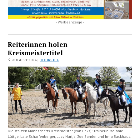
- Werbeanzeige -
Reiterinnen holen
Kreismeistertitel
5. AUGUST 2024 |
HOOKSIEL
Die stolzen Mannschafts-Kreismeister (von links): Trainerin Melanie
Lüttge, Lale Scharfenberger, Lucy Hartje, Zoe Sander und Irma Backhaus.