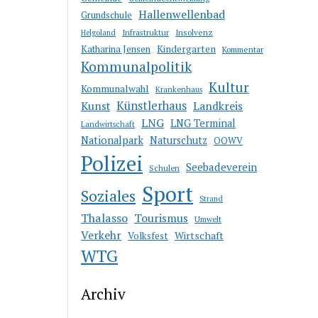
Hallenwellenbad
Grundschule
Infrastruktur
Insolvenz
Helgoland
Katharina Jensen
Kindergarten
Kommentar
Kommunalpolitik
Kultur
Kommunalwahl
Krankenhaus
Künstlerhaus
Kunst
Landkreis
LNG
LNG Terminal
Landwirtschaft
Nationalpark
Naturschutz
OOWV
Polizei
Seebadeverein
Schulen
Sport
Soziales
Strand
Thalasso
Tourismus
Umwelt
Verkehr
Wirtschaft
Volksfest
WTG
Archiv