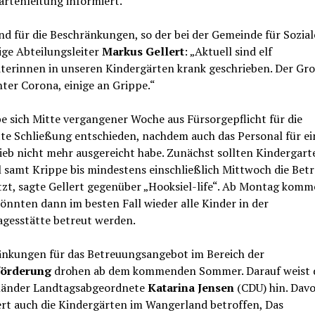
rtenleitung informiert.
d für die Beschränkungen, so der bei der Gemeinde für Sozial
ige Abteilungsleiter
Markus Gellert
: „Aktuell sind elf
terinnen in unseren Kindergärten krank geschrieben. Der Gro
nter Corona, einige an Grippe.“
 sich Mitte vergangener Woche aus Fürsorgepflicht für die
te Schließung entschieden, nachdem auch das Personal für e
ieb nicht mehr ausgereicht habe. Zunächst sollten Kindergart
l samt Krippe bis mindestens einschließlich Mittwoch die Bet
tzt, sagte Gellert gegenüber „Hooksiel-life“. Ab Montag kom
nnten dann im besten Fall wieder alle Kinder in der
agesstätte betreut werden.
änkungen für das Betreuungsangebot im Bereich der
förderung
drohen ab dem kommenden Sommer. Darauf weist 
änder Landtagsabgeordnete
Katarina Jensen
(CDU) hin. Dav
ert auch die Kindergärten im Wangerland betroffen, Das