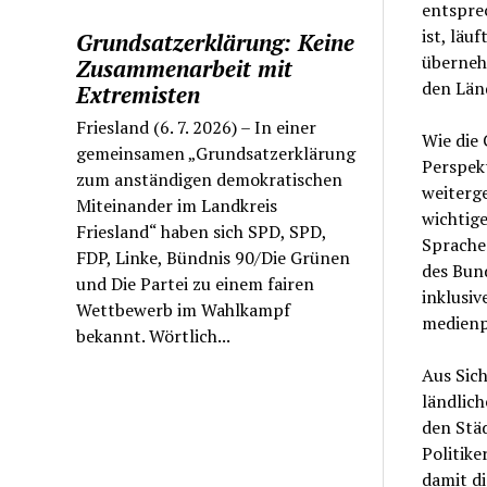
entspre
ist, läu
Grundsatzerklärung: Keine
übernehm
Zusammenarbeit mit
den Län
Extremisten
Friesland (6. 7. 2026) – In einer
Wie die 
gemeinsamen „Grundsatzerklärung
Perspekt
zum anständigen demokratischen
weiterge
Miteinander im Landkreis
wichtige
Friesland“ haben sich SPD, SPD,
Sprache
FDP, Linke, Bündnis 90/Die Grünen
des Bun
und Die Partei zu einem fairen
inklusiv
Wettbewerb im Wahlkampf
medienp
bekannt. Wörtlich...
Aus Sich
ländlic
den Städ
Politike
damit d