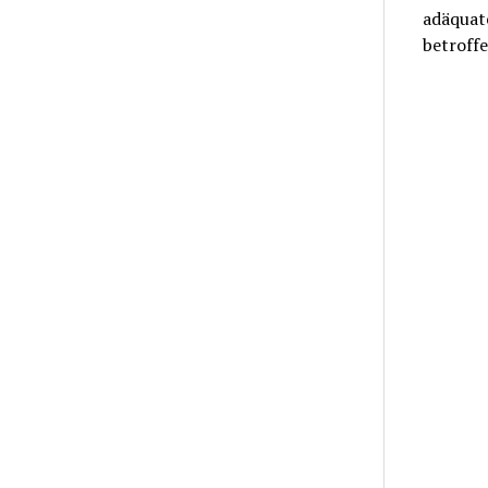
adäquate
betroffe