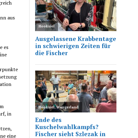
reich
ann aus
e es
eine
erpunkte
setzung
ration
Im
f, in
etzen,
ne eine