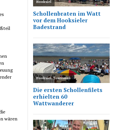
es
ßteil
inen
en
reuung
mender
die
on wären