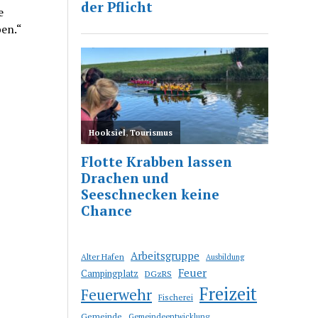
e
ben.“
Arbeitsgruppe
Alter Hafen
Ausbildung
Feuer
Campingplatz
DGzRS
Freizeit
Feuerwehr
Fischerei
Gemeinde
Gemeindeentwicklung