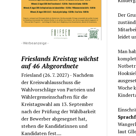
Kinderga
Der Grun
zuständ
Mitarbei
leidet u
- Werbeanzeige -
Man habe
Frieslands Kreistag wächst
komplet
auf 46 Abgeordnete
Notbetr
Hooksie
Friesland (26. 7. 2027) - Nachdem
ausgese
der Kreiswahlausschuss die
Woche kö
Wahlvorschläge von Parteien und
Kindert
Wählergemeinschaften für die
Kreistagswahl am 13. September
Einschr
nach der Prüfung der Wählbarkeit
Sprach
der Bewerber abgesegnet hat,
Wangerl
stehen die Kandidatinnen und
laut Gll
Kandidaten fest....