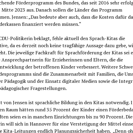
chende Förderprogramm des Bundes, das seit 2016 sehr erfolg
ft Mitte 2023 aus. Danach sollen die Länder das Programm
en. Jensen: „Das bedeute aber auch, dass die Kosten dafür d
derkassen finanziert werden müssen.“
CDU-Politikerin beklagt, fehle aktuell den Sprach-Kitas die
ive, da es derzeit noch keine tragfähige Aussage dazu gebe, wi
ht. Die jeweilige Fachkraft für Sprachförderung der Kitas sei 
 Ansprechpartnerin für Erzieherinnen und Eltern, die die
ntwicklung der betroffenen Kinder verbessert. Weitere Schw
desprogramms sind die Zusammenarbeit mit Familien, die Um
er Pädagogik und der Einsatz digitaler Medien sowie die Integ
ädagogischer Fragestellungen.
t von Jensen ist sprachliche Bildung in den Kitas notwendig. 
hen Raum hätten rund 35 Prozent der Kinder einen Förderbedar
ten seien es in manchen Einrichtungen bis zu 90 Prozent. Die
rin will sich in Hannover für eine Verstetigung der Mittel eins
ie Kita-Leitungen endlich Planungssicherheit haben. „Denn oh