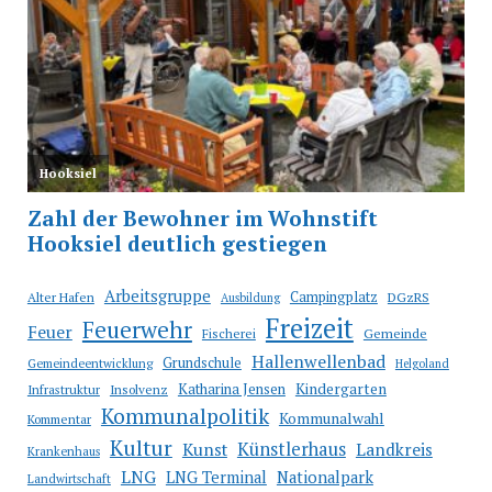
Arbeitsgruppe
Campingplatz
Alter Hafen
DGzRS
Ausbildung
Freizeit
Feuerwehr
Feuer
Fischerei
Gemeinde
Hallenwellenbad
Grundschule
Gemeindeentwicklung
Helgoland
Katharina Jensen
Kindergarten
Infrastruktur
Insolvenz
Kommunalpolitik
Kommunalwahl
Kommentar
Kultur
Künstlerhaus
Kunst
Landkreis
Krankenhaus
LNG
LNG Terminal
Nationalpark
Landwirtschaft