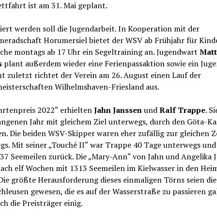
ttfahrt ist am 31. Mai geplant.
iert werden soll die Jugendarbeit. In Kooperation mit der
meradschaft Horumersiel bietet der WSV ab Frühjahr für Kind
che montags ab 17 Uhr ein Segeltraining an. Jugendwart
Matt
s
plant außerdem wieder eine Ferienpassaktion sowie ein Jug
t zuletzt richtet der Verein am 26. August einen Lauf der
eisterschaften Wilhelmshaven-Friesland aus.
hrtenpreis 2022“ erhielten
Jahn Janssen
und
Ralf Trappe
. S
angenen Jahr mit gleichem Ziel unterwegs, durch den Göta-Ka
. Die beiden WSV-Skipper waren eher zufällig zur gleichen Z
gs. Mit seiner „Touché II“ war Trappe 40 Tage unterwegs und
237 Seemeilen zurück. Die „Mary-Ann“ von Jahn und Angelika 
nach elf Wochen mit 1313 Seemeilen im Kielwasser in den Hei
Die größte Herausforderung dieses einmaligen Törns seien di
chleusen gewesen, die es auf der Wasserstraße zu passieren gal
ch die Preisträger einig.