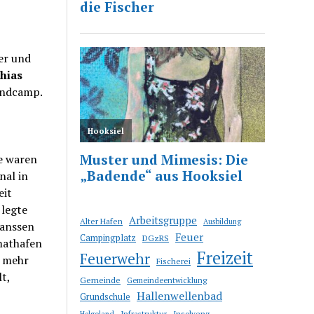
er und
hias
endcamp.
ie waren
nal in
eit
 legte
Arbeitsgruppe
Alter Hafen
Ausbildung
Janssen
Feuer
Campingplatz
DGzRS
mathafen
Freizeit
Feuerwehr
e mehr
Fischerei
t,
Gemeinde
Gemeindeentwicklung
Hallenwellenbad
Grundschule
Infrastruktur
Insolvenz
Helgoland