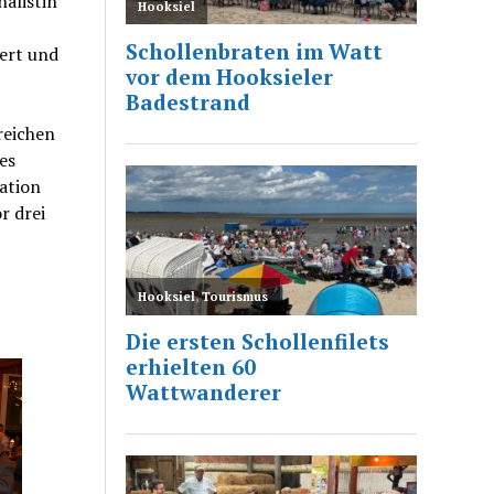
alistin
iert und
reichen
es
ation
r drei