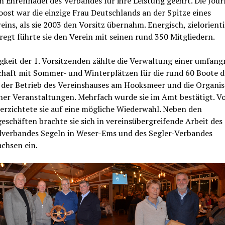
 Ehrennadel des Verbandes für ihre Leistung geehrt. Die Journ
Joost war die einzige Frau Deutschlands an der Spitze eines
eins, als sie 2003 den Vorsitz übernahm. Energisch, zielorient
egt führte sie den Verein mit seinen rund 350 Mitgliedern.
gkeit der 1. Vorsitzenden zählte die Verwaltung einer umfang
chaft mit Sommer- und Winterplätzen für die rund 60 Boote d
, der Betrieb des Vereinshauses am Hooksmeer und die Organis
her Veranstaltungen. Mehrfach wurde sie im Amt bestätigt. Vo
erzichtete sie auf eine mögliche Wiederwahl. Neben den
eschäften brachte sie sich in vereinsübergreifende Arbeit des
lverbandes Segeln in Weser-Ems und des Segler-Verbandes
achsen ein.