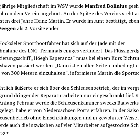
gjährige Mitgliedschaft im WSV wurde
Manfred Bolinius
geehr
Jahren dem Verein angehört. An der Spitze des Vereins steht a
sten drei Jahre Heinz Martin. Er wurde im Amt bestätigt, ebe
Weegen
als 2. Vorsitzender.
Hooksieler Sportbootfahrer hat sich auf der Jade mit der
ebnahme des LNG-Terminals einiges verändert. Das Flüssigerd
izierungsschiff „Höegh Esperanza“ muss bei einem Kurs Richtu
haven passiert werden. „Dann ist zu allen Seiten unbedingt e
von 300 Metern einzuhalten“, informierte Martin die Sportsch
htlich äußerte er sich über den Schleusenbetrieb, der im ver
grund dringender Reparaturarbeiten nur eingeschränkt lief. 
 Anfang Februar werde die Schleusenkammer zwecks Bauwerk
elegt, habe er von Niedersachsen Ports erfahren. In der Saiso
leusenbetrieb ohne Einschränkungen und in gewohnter Weise 
rde auch die inzwischen auf vier Mitarbeiter aufgestockte Sc
rgen.