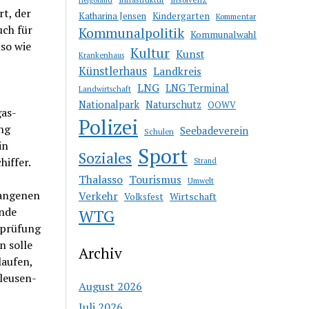
t, der
Katharina Jensen
Kindergarten
Kommentar
uch für
Kommunalpolitik
Kommunalwahl
nso wie
Kultur
Kunst
Krankenhaus
Künstlerhaus
Landkreis
LNG
LNG Terminal
Landwirtschaft
Nationalpark
Naturschutz
OOWV
gas-
Polizei
ng
Seebadeverein
Schulen
in
Sport
Soziales
iffer.
Strand
Thalasso
Tourismus
Umwelt
gangenen
Verkehr
Wirtschaft
Volksfest
Ende
WTG
sprüfung
n solle
Archiv
laufen,
hleusen-
August 2026
Juli 2026