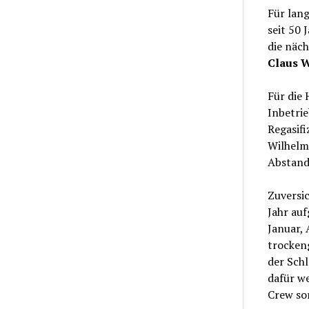
Für lan
seit 50 
die näch
Claus 
Für die 
Inbetri
Regasif
Wilhelms
Abstand 
Zuversic
Jahr auf
Januar,
trockeng
der Sch
dafür we
Crew so