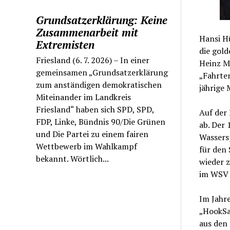
Grundsatzerklärung: Keine
Zusammenarbeit mit
Hansi H
Extremisten
die gold
Friesland (6. 7. 2026) – In einer
Heinz Ma
gemeinsamen „Grundsatzerklärung
„Fahrten
zum anständigen demokratischen
jährige 
Miteinander im Landkreis
Friesland“ haben sich SPD, SPD,
Auf der
FDP, Linke, Bündnis 90/Die Grünen
ab. Der 
und Die Partei zu einem fairen
Wassersp
Wettbewerb im Wahlkampf
für den
bekannt. Wörtlich...
wieder z
im WSV H
Im Jahr
„HookSa
aus den 