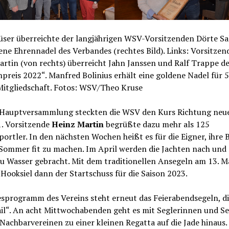
üser überreichte der langjährigen WSV-Vorsitzenden Dörte Sa
ene Ehrennadel des Verbandes (rechtes Bild). Links: Vorsitzen
rtin (von rechts) überreicht Jahn Janssen und Ralf Trappe d
preis 2022“. Manfred Bolinius erhält eine goldene Nadel für 
Mitgliedschaft. Fotos: WSV/Theo Kruse
 Hauptversammlung steckten die WSV den Kurs Richtung neue
1. Vorsitzende
Heinz Martin
begrüßte dazu mehr als 125
ortler. In den nächsten Wochen heißt es für die Eigner, ihre 
 Sommer fit zu machen. Im April werden die Jachten nach und
u Wasser gebracht. Mit dem traditionellen Ansegeln am 13. Ma
ooksiel dann der Startschuss für die Saison 2023.
esprogramm des Vereins steht erneut das Feierabendsegeln, di
il“. An acht Mittwochabenden geht es mit Seglerinnen und S
Nachbarvereinen zu einer kleinen Regatta auf die Jade hinaus.