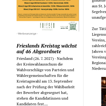
goldenen
aus St. 
Segelver
unaufger
Zur Täti
- Werbeanzeige -
Liegens
Vereins
Frieslands Kreistag wächst
zahlreic
auf 46 Abgeordnete
Jahren v
Vereinsg
Friesland (26. 7. 2027) - Nachdem
Regiona
der Kreiswahlausschuss die
Nieders
Wahlvorschläge von Parteien und
Wählergemeinschaften für die
Kreistagswahl am 13. September
nach der Prüfung der Wählbarkeit
der Bewerber abgesegnet hat,
stehen die Kandidatinnen und
Kandidaten fest....