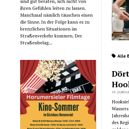
sind gut beraten, sich nicht von
ihren Gefühlen leiten zu lassen.
Manchmal nämlich täuschen einen
die Sinne. In der Folge kann es zu
brenzlichen Situationen im
Straßenverkehr kommen. Der
Straßenbelag...
Alle 
Dört
Hook
19. JANUA
Hooksiel
Wassersp
Jahresh
des Reg