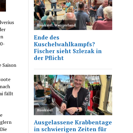
lverius
der
en
50-
 Saison
Boote
 nach
i fällt
e
eglern
 Die