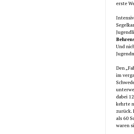
erste We
Intensiv
Segelka
Jugendli
Behren
Und nich
Jugendm
Den „Fa
im verg
Schweden
unterwe
dabei 1
kehrte 
zurück. 
als 60 S
waren si