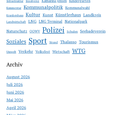
Katharina Jensen
Kindergarten
Infrastruktur
Insolvenz
Kommunalpolitik
Kommunalwahl
Kommentar
Kultur
Künstlerhaus
Kunst
Landkreis
Krankenhaus
LNG
LNG Terminal
Nationalpark
Landwirtschaft
Polizei
Seebadeverein
Naturschutz
OOWV
Schulen
Sport
Soziales
Thalasso
Tourismus
Strand
WTG
Verkehr
Wirtschaft
Volksfest
Umwelt
Archiv
August 2026
Juli 2026
Juni 2026
Mai 2026
April 2026