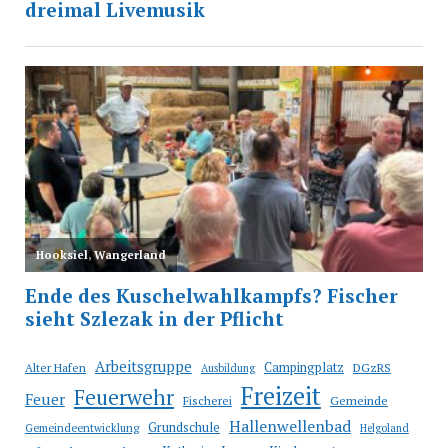
Arbeitsgruppe
Campingplatz
Alter Hafen
DGzRS
Ausbildung
Freizeit
Feuerwehr
Feuer
Fischerei
Gemeinde
Hallenwellenbad
Grundschule
Gemeindeentwicklung
Helgoland