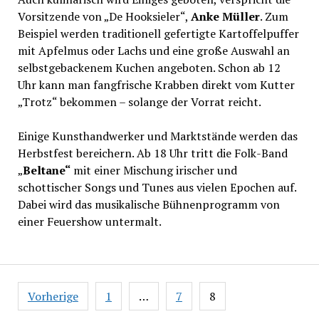
Vorsitzende von „De Hooksieler“,
Anke Müller
. Zum
Beispiel werden traditionell gefertigte Kartoffelpuffer
mit Apfelmus oder Lachs und eine große Auswahl an
selbstgebackenem Kuchen angeboten. Schon ab 12
Uhr kann man fangfrische Krabben direkt vom Kutter
„Trotz“ bekommen – solange der Vorrat reicht.
Einige Kunsthandwerker und Marktstände werden das
Herbstfest bereichern. Ab 18 Uhr tritt die Folk-Band
„
Beltane“
mit einer Mischung irischer und
schottischer Songs und Tunes aus vielen Epochen auf.
Dabei wird das musikalische Bühnenprogramm von
einer Feuershow untermalt.
Seitennummerierung
Vorherige
1
…
7
8
der