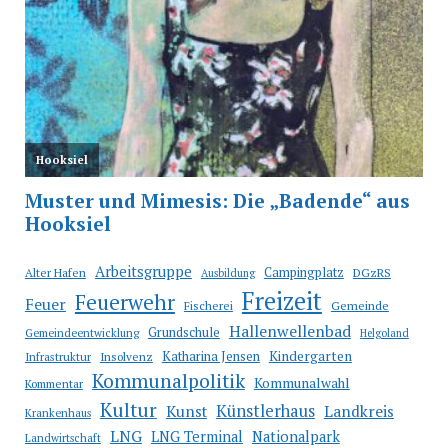
Arbeitsgruppe
Campingplatz
Alter Hafen
DGzRS
Ausbildung
Freizeit
Feuerwehr
Feuer
Fischerei
Gemeinde
Hallenwellenbad
Grundschule
Gemeindeentwicklung
Helgoland
Katharina Jensen
Kindergarten
Infrastruktur
Insolvenz
Kommunalpolitik
Kommunalwahl
Kommentar
Kultur
Künstlerhaus
Kunst
Landkreis
Krankenhaus
LNG
LNG Terminal
Nationalpark
Landwirtschaft