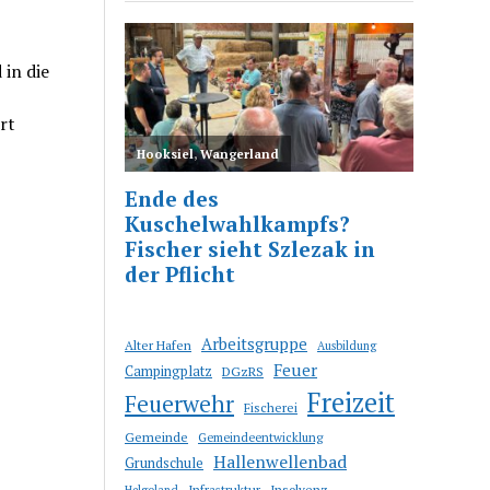
in die
rt
Arbeitsgruppe
Alter Hafen
Ausbildung
Feuer
Campingplatz
DGzRS
Freizeit
Feuerwehr
Fischerei
Gemeinde
Gemeindeentwicklung
Hallenwellenbad
Grundschule
Infrastruktur
Insolvenz
Helgoland