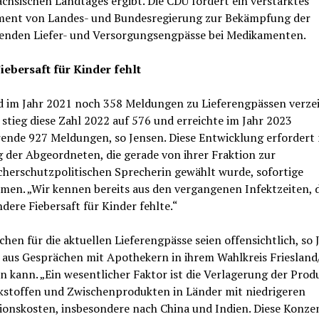
chsischen Landtages ergibt. Die CDU fordert ein verstärktes
ent von Landes- und Bundesregierung zur Bekämpfung der
nden Liefer- und Versorgungsengpässe bei Medikamenten.
Fiebersaft für Kinder fehlt
 im Jahr 2021 noch 358 Meldungen zu Lieferengpässen verze
stieg diese Zahl 2022 auf 576 und erreichte im Jahr 2023
rende 927 Meldungen, so Jensen. Diese Entwicklung erfordert
 der Abgeordneten, die gerade von ihrer Fraktion zur
cherschutzpolitischen Sprecherin gewählt wurde, sofortige
en. „Wir kennen bereits aus den vergangenen Infektzeiten, 
dere Fiebersaft für Kinder fehlte.“
chen für die aktuellen Lieferengpässe seien offensichtlich, so 
 aus Gesprächen mit Apothekern in ihrem Wahlkreis Friesland
n kann. „Ein wesentlicher Faktor ist die Verlagerung der Prod
kstoffen und Zwischenprodukten in Länder mit niedrigeren
ionskosten, insbesondere nach China und Indien. Diese Konze