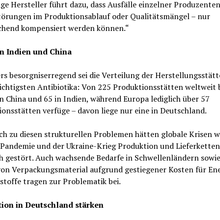
ge Hersteller führt dazu, dass Ausfälle einzelner Produzenten 
törungen im Produktionsablauf oder Qualitätsmängel – nur
chend kompensiert werden können.“
n Indien und China
s besorgniserregend sei die Verteilung der Herstellungsstätt
ichtigsten Antibiotika: Von 225 Produktionsstätten weltweit 
in China und 65 in Indien, während Europa lediglich über 57
onsstätten verfüge – davon liege nur eine in Deutschland.
ch zu diesen strukturellen Problemen hätten globale Krisen wi
Pandemie und der Ukraine-Krieg Produktion und Lieferketten
ch gestört. Auch wachsende Bedarfe in Schwellenländern sowie
von Verpackungsmaterial aufgrund gestiegener Kosten für Ene
toffe tragen zur Problematik bei.
ion in Deutschland stärken