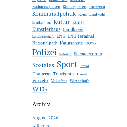
Katharina Jensen
Kindergarten
Kommentar
Kommunalpolitik
Kommunalwahl
Kultur
Kunst
Krankenhaus
Künstlerhaus
Landkreis
LNG
LNG Terminal
Landwirtschaft
Nationalpark
Naturschutz
OOWV
Polizei
Seebadeverein
Schulen
Sport
Soziales
Strand
Thalasso
Tourismus
Umwelt
Verkehr
Wirtschaft
Volksfest
WTG
Archiv
August 2026
Juli 2026