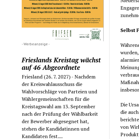
Niedersä
Engagem
zunehme
Selbst 
- Werbeanzeige -
Während
wurden, 
Frieslands Kreistag wächst
alarmie
auf 46 Abgeordnete
Meinung
verbrau
Friesland (26. 7. 2027) - Nachdem
Maßnahm
der Kreiswahlausschuss die
insbeson
Wahlvorschläge von Parteien und
Wählergemeinschaften für die
Die Ursa
Kreistagswahl am 13. September
die auch
nach der Prüfung der Wählbarkeit
berichte
der Bewerber abgesegnet hat,
von Wir
stehen die Kandidatinnen und
Produkt
Kandidaten fest....