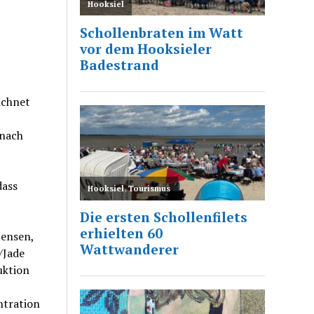
ichnet
 nach
dass
Jensen,
/Jade
uktion
ntration