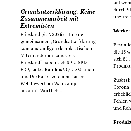
auf weni
durch S
Grundsatzerklärung: Keine
unzurei
Zusammenarbeit mit
Extremisten
Werke i
Friesland (6. 7. 2026) – In einer
gemeinsamen „Grundsatzerklärung
Besonder
zum anständigen demokratischen
die 15 w
Miteinander im Landkreis
sich 81 
Friesland“ haben sich SPD, SPD,
Produkti
FDP, Linke, Bündnis 90/Die Grünen
und Die Partei zu einem fairen
Zusätzli
Wettbewerb im Wahlkampf
Corona-
bekannt. Wörtlich...
erhebli
Fehlen 
und Rohs
Produkt