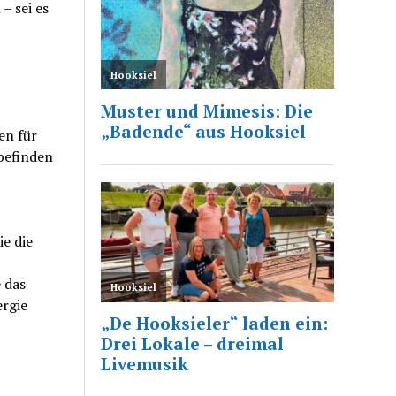
– sei es
en für
befinden
e die
 das
rgie