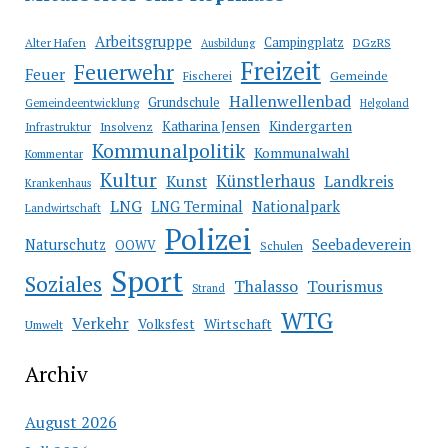
Arbeitsgruppe
Campingplatz
Alter Hafen
DGzRS
Ausbildung
Freizeit
Feuerwehr
Feuer
Fischerei
Gemeinde
Hallenwellenbad
Grundschule
Gemeindeentwicklung
Helgoland
Katharina Jensen
Kindergarten
Infrastruktur
Insolvenz
Kommunalpolitik
Kommunalwahl
Kommentar
Kultur
Künstlerhaus
Kunst
Landkreis
Krankenhaus
LNG
LNG Terminal
Nationalpark
Landwirtschaft
Polizei
Seebadeverein
Naturschutz
OOWV
Schulen
Sport
Soziales
Thalasso
Tourismus
Strand
WTG
Verkehr
Wirtschaft
Volksfest
Umwelt
Archiv
August 2026