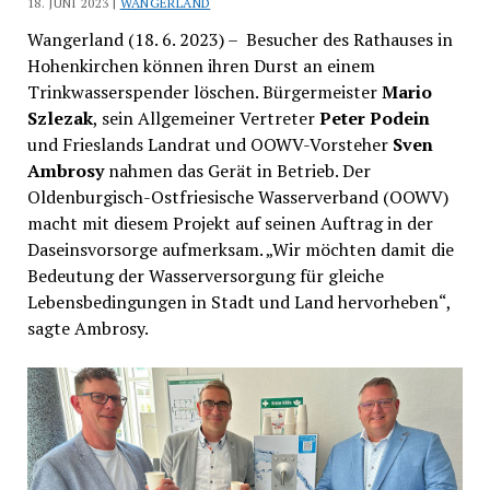
18. JUNI 2023 |
WANGERLAND
Wangerland (18. 6. 2023) – Besucher des Rathauses in
Hohenkirchen können ihren Durst an einem
Trinkwasserspender löschen. Bürgermeister
Mario
Szlezak
, sein Allgemeiner Vertreter
Peter Podein
und Frieslands Landrat und OOWV-Vorsteher
Sven
Ambrosy
nahmen das Gerät in Betrieb. Der
Oldenburgisch-Ostfriesische Wasserverband (OOWV)
macht mit diesem Projekt auf seinen Auftrag in der
Daseinsvorsorge aufmerksam. „Wir möchten damit die
Bedeutung der Wasserversorgung für gleiche
Lebensbedingungen in Stadt und Land hervorheben“,
sagte Ambrosy.