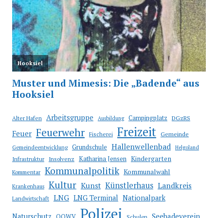
Arbeitsgruppe
Campingplatz
Alter Hafen
DGzRS
Ausbildung
Freizeit
Feuerwehr
Feuer
Fischerei
Gemeinde
Hallenwellenbad
Grundschule
Gemeindeentwicklung
Helgoland
Katharina Jensen
Kindergarten
Infrastruktur
Insolvenz
Kommunalpolitik
Kommunalwahl
Kommentar
Kultur
Künstlerhaus
Kunst
Landkreis
Krankenhaus
LNG
LNG Terminal
Nationalpark
Landwirtschaft
Polizei
Seebadeverein
Naturschutz
OOWV
Schulen