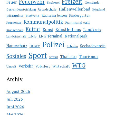
Freizeit
Feuerwehr
Feuer
Fischerei
Gemeinde
Hallenwellenbad
Grundschule
Gemeindeentwicklung
Helgoland
Katharina Jensen
Kindergarten
Infrastruktur
Insolvenz
Kommunalpolitik
Kommunalwahl
Kommentar
Kultur
Künstlerhaus
Kunst
Landkreis
Krankenhaus
LNG
LNG Terminal
Nationalpark
Landwirtschaft
Polizei
Seebadeverein
Naturschutz
OOWV
Schulen
Sport
Soziales
Thalasso
Tourismus
Strand
WTG
Verkehr
Wirtschaft
Volksfest
Umwelt
Archiv
August 2026
Juli 2026
Juni 2026
Mai 2026