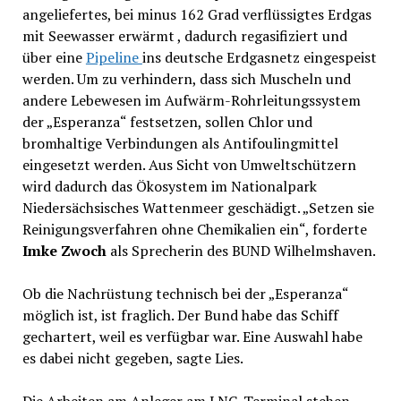
angeliefertes, bei minus 162 Grad verflüssigtes Erdgas
mit Seewasser erwärmt , dadurch regasifiziert und
über eine
Pipeline
ins deutsche Erdgasnetz eingespeist
werden. Um zu verhindern, dass sich Muscheln und
andere Lebewesen im Aufwärm-Rohrleitungssystem
der „Esperanza“ festsetzen, sollen Chlor und
bromhaltige Verbindungen als Antifoulingmittel
eingesetzt werden. Aus Sicht von Umweltschützern
wird dadurch das Ökosystem im Nationalpark
Niedersächsisches Wattenmeer geschädigt. „Setzen sie
Reinigungsverfahren ohne Chemikalien ein“, forderte
Imke Zwoch
als Sprecherin des BUND Wilhelmshaven.
Ob die Nachrüstung technisch bei der „Esperanza“
möglich ist, ist fraglich. Der Bund habe das Schiff
gechartert, weil es verfügbar war. Eine Auswahl habe
es dabei nicht gegeben, sagte Lies.
Die Arbeiten am Anleger am LNG-Terminal stehen