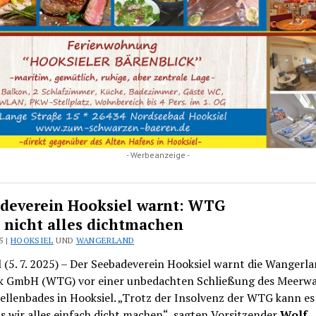
- Werbeanzeige -
deverein Hooksiel warnt: WTG
e nicht alles dichtmachen
5 |
HOOKSIEL
UND
WANGERLAND
 (5. 7. 2025) – Der Seebadeverein Hooksiel warnt die Wangerl
ik GmbH (WTG) vor einer unbedachten Schließung des Meerwa
llenbades in Hooksiel. „Trotz der Insolvenz der WTG kann es
ss wir alles einfach dicht machen“, sagten Vorsitzender
Wolf