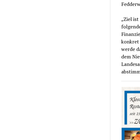
Fedderwa
„Ziel i
folgend
Finanzi
konkret 
werde d
dem Nie
Landesa
abstimm