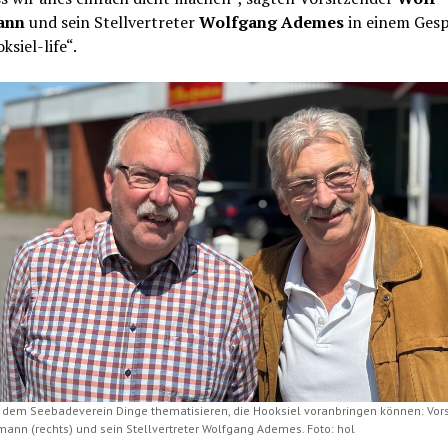
ann
und sein Stellvertreter
Wolfgang Ademes
in einem Ges
ksiel-life“.
 dem Seebadeverein Dinge thematisieren, die Hooksiel voranbringen können: Vor
ann (rechts) und sein Stellvertreter Wolfgang Ademes. Foto: hol