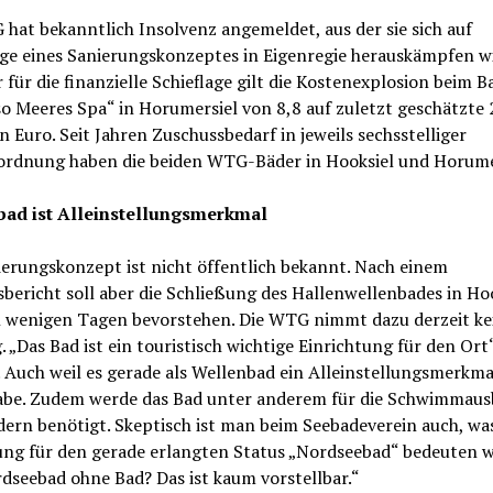
hat bekanntlich Insolvenz angemeldet, aus der sie sich auf
e eines Sanierungskonzeptes in Eigenregie herauskämpfen wil
 für die finanzielle Schieflage gilt die Kostenexplosion beim B
o Meeres Spa“ in Horumersiel von 8,8 auf zuletzt geschätzte 
n Euro. Seit Jahren Zuschussbedarf in jeweils sechsstelliger
rdnung haben die beiden WTG-Bäder in Hooksiel und Horume
ad ist Alleinstellungsmerkmal
erungskonzept ist nicht öffentlich bekannt. Nach einem
bericht soll aber die Schließung des Hallenwellenbades in Ho
n wenigen Tagen bevorstehen. Die WTG nimmt dazu derzeit ke
. „Das Bad ist ein touristisch wichtige Einrichtung für den Ort
Auch weil es gerade als Wellenbad ein Alleinstellungsmerkma
abe. Zudem werde das Bad unter anderem für die Schwimmaus
ern benötigt. Skeptisch ist man beim Seebadeverein auch, was
ung für den gerade erlangten Status „Nordseebad“ bedeuten w
dseebad ohne Bad? Das ist kaum vorstellbar.“