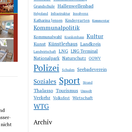
Hallenwellenbad
Grundschule
Infrastruktur
Insolvenz
Helgoland
Katharina Jensen
Kindergarten
Kommentar
Kommunalpolitik
Kultur
Kommunalwahl
Krankenhaus
Künstlerhaus
Kunst
Landkreis
LNG
LNG Terminal
Landwirtschaft
Nationalpark
Naturschutz
OOWV
Polizei
Seebadeverein
Schulen
Sport
Soziales
Strand
Thalasso
Tourismus
Umwelt
Verkehr
Wirtschaft
Volksfest
WTG
and
sser-
Archiv
 nicht