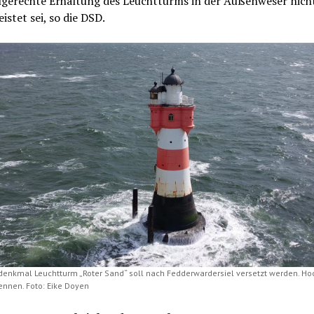
gerechte Erhaltung des Leuchtturms in der Außenweser nich
istet sei, so die DSD.
denkmal Leuchtturm „Roter Sand“ soll nach Fedderwardersiel versetzt werden. Hoo
nnen. Foto: Eike Doyen