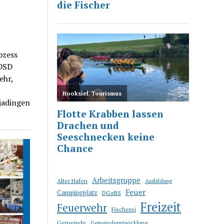
ozess
 DSD
ehr,
jadingen
Arbeitsgruppe
Alter Hafen
Ausbildung
Feuer
Campingplatz
DGzRS
Freizeit
Feuerwehr
Fischerei
Gemeinde
Gemeindeentwicklung