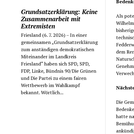
Bedenk
Grundsatzerklärung: Keine
Als pot
Zusammenarbeit mit
Wilhelm
Extremisten
bisherig
Friesland (6. 7. 2026) – In einer
technisc
gemeinsamen „Grundsatzerklärung
Fedderw
zum anständigen demokratischen
dem Ren
Miteinander im Landkreis
Natursc
Friesland“ haben sich SPD, SPD,
Genehmi
FDP, Linke, Bündnis 90/Die Grünen
Verwech
und Die Partei zu einem fairen
Wettbewerb im Wahlkampf
Nächst
bekannt. Wörtlich...
Die Geme
Bedenke
hatte na
Bemühun
ankündig