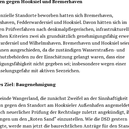
en gegen Hooksiel und Bremerhaven
enzielle Standorte beworben hatten sich Bremerhaven,
shaven, Fedderwardersiel und Hooksiel. Davon hätten sich im
en Prüfverfahren nach denkmalpflegerischen, infrastrukturel
hen Kriterien zwei als grundsätzlich genehmigungsfähig erwe
ardersiel und Wilhelmshaven. Bremerhaven und Hooksiel seie
nen ausgeschieden, da die zuständigen Wasserstraßen- und
hutzbehörden zu der Einschätzung gelangt waren, dass eine
gungsfähigkeit nicht gegeben sei; insbesondere wegen einer
selungsgefahr mit aktiven Seezeichen.
es Ziel: Baugenehmigung
inde Wangerland, die zunächst Zweifel an der Sinnhaftigkeit
n gegen den Standort am Hooksieler Außenhafen angemeldet
ch neuerlicher Prüfung der Rechtslage zuletzt angekündigt, i
gen um den „Roten Sand“ einzustellen. Wie die DSD gestern
te, werde man jetzt die baurechtlichen Anträge für den Stan