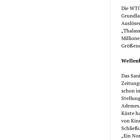
Die WTG 
Grundlag
Auslöser
„Thalass
Millione
Größeno
Wellenb
Das Sani
Zeitungs
schon i
Stellung
Ademes. 
Küste h
von Kind
Schließ
„Ein Nor