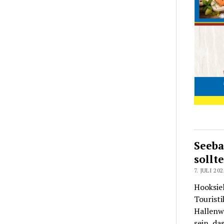
Seeba
sollt
7. JULI 202
Hooksiel
Tourist
Hallenwe
sein, da