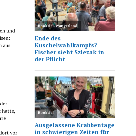
len und
isen:
n aus
 der
 hatte,
hre
dort vor