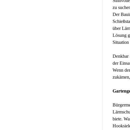
Sinnvoll
zu suchen
Der Bauin
Schießsta
über Lär
Lösung ge
Situation
Denkbar 
der Eins
Wenn der 
zukämen, 
Garteng
Bürgermei
Lärmschu
biete. Wa
Hooksiele