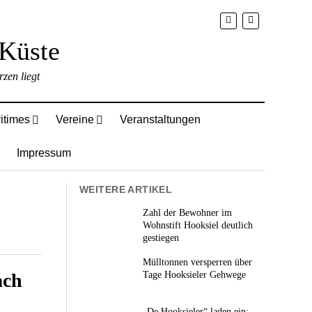
zen liegt
itimes
Vereine
Veranstaltungen
Impressum
WEITERE ARTIKEL
Zahl der Bewohner im
Wohnstift Hooksiel deutlich
gestiegen
Mülltonnen versperren über
ach
Tage Hooksieler Gehwege
„De Hooksieler“ laden ein: