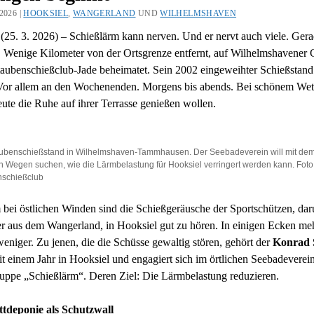
2026 |
HOOKSIEL
,
WANGERLAND
UND
WILHELMSHAVEN
(25. 3. 2026) – Schießlärm kann nerven. Und er nervt auch viele. Gera
 Wenige Kilometer von der Ortsgrenze entfernt, auf Wilhelmshavener G
aubenschießclub-Jade beheimatet. Sein 2002 eingeweihter Schießstand
 Vor allem an den Wochenenden. Morgens bis abends. Bei schönem Wet
ute die Ruhe auf ihrer Terrasse genießen wollen.
ubenschießstand in Wilhelmshaven-Tammhausen. Der Seebadeverein will mit dem
h Wegen suchen, wie die Lärmbelastung für Hooksiel verringert werden kann. Foto
nschießclub
 bei östlichen Winden sind die Schießgeräusche der Sportschützen, dar
r aus dem Wangerland, in Hooksiel gut zu hören. In einigen Ecken meh
eniger. Zu jenen, die die Schüsse gewaltig stören, gehört der
Konrad 
eit einem Jahr in Hooksiel und engagiert sich im örtlichen Seebadeverein
uppe „Schießlärm“. Deren Ziel: Die Lärmbelastung reduzieren.
tdeponie als Schutzwall