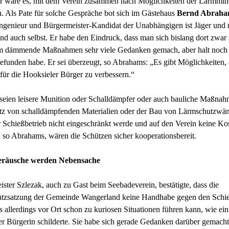
er wäre es, mit dem Verein zusammen nach Möglichkeiten der Lärmmi
. Als Pate für solche Gespräche bot sich im Gästehaus
Bernd Abraha
genieur und Bürgermeister-Kandidat der Unabhängigen ist Jäger und 
nd auch selbst. Er habe den Eindruck, dass man sich bislang dort zwar
m dämmende Maßnahmen sehr viele Gedanken gemach, aber halt noch 
funden habe. Er sei überzeugt, so Abrahams: „Es gibt Möglichkeiten, 
 für die Hooksieler Bürger zu verbessern.“
seien leisere Munition oder Schalldämpfer oder auch bauliche Maßna
atz von schalldämpfenden Materialien oder der Bau von Lärmschutzwä
Schießbetrieb nicht eingeschränkt werde und auf den Verein keine Ko
so Abrahams, wären die Schützen sicher kooperationsbereit.
eräusche werden Nebensache
ster Szlezak, auch zu Gast beim Seebadeverein, bestätigte, dass die
tzsatzung der Gemeinde Wangerland keine Handhabe gegen den Schi
s allerdings vor Ort schon zu kuriosen Situationen führen kann, wie ein
r Bürgerin schilderte. Sie habe sich gerade Gedanken darüber gemacht,