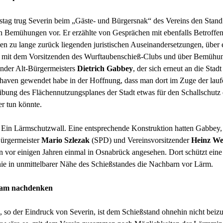
tag trug Severin beim „Gäste- und Bürgersnak“ des Vereins den Stand
n Bemühungen vor. Er erzählte von Gesprächen mit ebenfalls Betroffe
n zu lange zurück liegenden juristischen Auseinandersetzungen, über 
t mit dem Vorsitzenden des Wurftaubenschieß-Clubs und über Bemühu
nder Alt-Bürgermeisters
Dietrich Gabbey
, der sich erneut an die Stadt
haven gewendet habe in der Hoffnung, dass man dort im Zuge der lau
ibung des Flächennutzungsplanes der Stadt etwas für den Schallschutz 
r tun könnte.
 Ein Lärmschutzwall. Eine entsprechende Konstruktion hatten Gabbey,
Bürgermeister
Mario Szlezak
(SPD) und Vereinsvorsitzender
Heinz We
n vor einigen Jahren einmal in Osnabrück angesehen. Dort schützt eine 
e in unmittelbarer Nähe des Schießstandes die Nachbarn vor Lärm.
am nachdenken
, so der Eindruck von Severin, ist dem Schießstand ohnehin nicht be