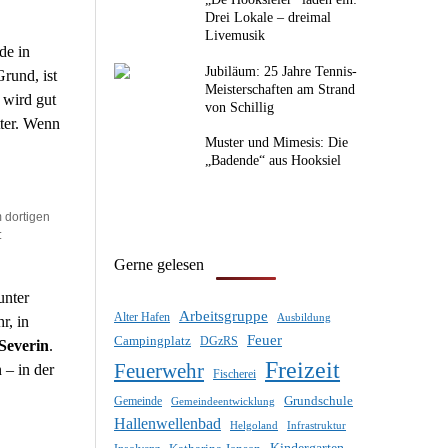
Drei Lokale – dreimal
Livemusik
de in
Jubiläum: 25 Jahre Tennis-
rund, ist
Meisterschaften am Strand
 wird gut
von Schillig
ter. Wenn
Muster und Mimesis: Die
„Badende“ aus Hooksiel
 dortigen
:
Gerne gelesen
unter
Arbeitsgruppe
Alter Hafen
Ausbildung
r, in
Feuer
Campingplatz
DGzRS
Severin
.
Freizeit
Feuerwehr
 – in der
Fischerei
Gemeinde
Grundschule
Gemeindeentwicklung
Hallenwellenbad
Infrastruktur
Helgoland