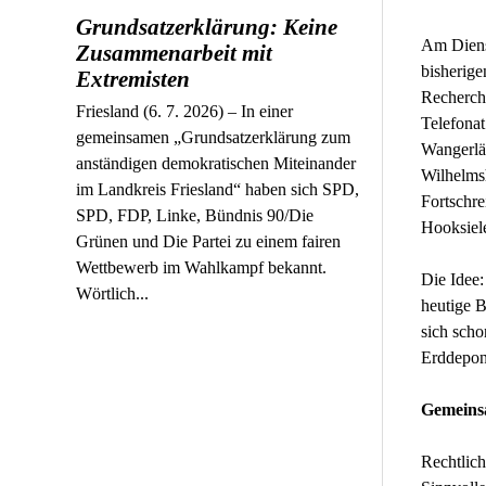
Grundsatzerklärung: Keine
Am Diens
Zusammenarbeit mit
bisherige
Extremisten
Recherche
Friesland (6. 7. 2026) – In einer
Telefona
gemeinsamen „Grundsatzerklärung zum
Wangerlä
anständigen demokratischen Miteinander
Wilhelms
im Landkreis Friesland“ haben sich SPD,
Fortschre
SPD, FDP, Linke, Bündnis 90/Die
Hooksiele
Grünen und Die Partei zu einem fairen
Wettbewerb im Wahlkampf bekannt.
Die Idee:
Wörtlich...
heutige 
sich scho
Erddeponi
Gemeins
Rechtlich