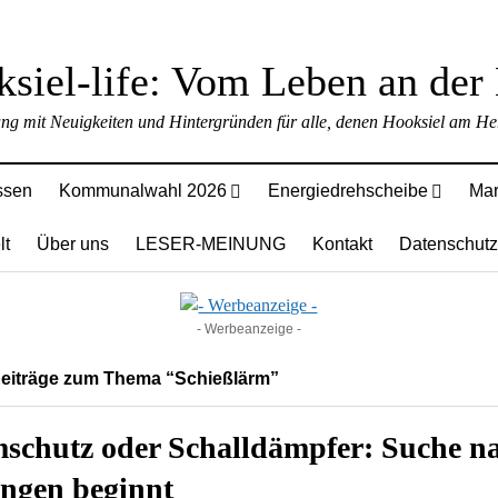
ung mit Neuigkeiten und Hintergründen für alle, denen Hooksiel am Her
ssen
Kommunalwahl 2026
Energiedrehscheibe
Mar
lt
Über uns
LESER-MEINUNG
Kontakt
Datenschutz
- Werbeanzeige -
Beiträge zum Thema “Schießlärm”
schutz oder Schalldämpfer: Suche n
ngen beginnt