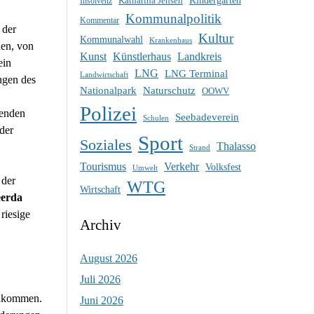
Katharina Jensen
Kindergarten
Insolvenz
Kommunalpolitik
Kommentar
 der
Kultur
Kommunalwahl
Krankenhaus
nen, von
Künstlerhaus
Kunst
Landkreis
ein
LNG
LNG Terminal
Landwirtschaft
ngen des
Nationalpark
Naturschutz
OOWV
Polizei
fenden
Seebadeverein
Schulen
der
Sport
Soziales
Thalasso
Strand
Tourismus
Verkehr
Volksfest
Umwelt
 der
WTG
Wirtschaft
erda
riesige
Archiv
August 2026
Juli 2026
izukommen.
Juni 2026