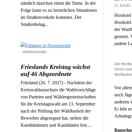
nämlich täuschen einen die Sinne. In der
25. MÄRZ 
Folge kann es zu brenzlichen Situationen
Hooksiel 
im Straßenverkehr kommen. Der
Hooksiel.
Straßenbelag...
der Wurft
genutzt.
andere Le
- Werbeanzeige -
Der Wurfta
Frieslands Kreistag wächst
Verein nac
auf 46 Abgeordnete
Wurftaube
Friesland (26. 7. 2027) - Nachdem der
Vor allem
Kreiswahlausschuss die Wahlvorschläge
auch Jäge
von Parteien und Wählergemeinschaften
anderen w
für die Kreistagswahl am 13. September
Er lebt s
nach der Prüfung der Wählbarkeit der
Arbeitsgr
Bewerber abgesegnet hat, stehen die
Kandidatinnen und Kandidaten fest....
Bauschut