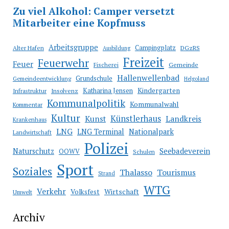
Arbeitsgruppe
Campingplatz
Alter Hafen
DGzRS
Ausbildung
Freizeit
Feuerwehr
Feuer
Fischerei
Gemeinde
Hallenwellenbad
Grundschule
Gemeindeentwicklung
Helgoland
Katharina Jensen
Kindergarten
Infrastruktur
Insolvenz
Kommunalpolitik
Kommunalwahl
Kommentar
Kultur
Künstlerhaus
Kunst
Landkreis
Krankenhaus
LNG
LNG Terminal
Nationalpark
Landwirtschaft
Polizei
Seebadeverein
Naturschutz
OOWV
Schulen
Sport
Soziales
Thalasso
Tourismus
Strand
WTG
Verkehr
Wirtschaft
Volksfest
Umwelt
Archiv