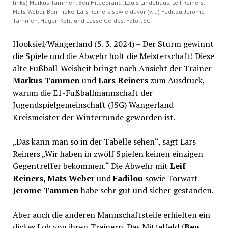
links) Markus Tammen, Ben Hildebrand ,Louis Lindehaus, Leif Reiners,
Mats Weber, Ben Tibke, Lars Reiners sowie davor (v. l.) Fadilou, Jerome
Tammen, Hagen Kohl und Lasse Gerdes. Foto: JSG
Hooksiel/Wangerland (5. 3. 2024) – Der Sturm gewinnt
die Spiele und die Abwehr holt die Meisterschaft! Diese
alte Fußball-Weisheit bringt nach Ansicht der Trainer
Markus Tammen
und
Lars Reiners
zum Ausdruck,
warum die E1-Fußballmannschaft der
Jugendspielgemeinschaft (JSG) Wangerland
Kreismeister der Winterrunde geworden ist.
„Das kann man so in der Tabelle sehen“, sagt Lars
Reiners „Wir haben in zwölf Spielen keinen einzigen
Gegentreffer bekommen.“ Die Abwehr mit
Leif
Reiners, Mats Weber
und
Fadilou
sowie Torwart
Jerome Tammen
habe sehr gut und sicher gestanden.
Aber auch die anderen Mannschaftsteile erhielten ein
dickes Lob von ihren Trainern. Das Mittelfeld (
Ben