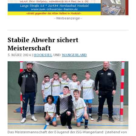
- Werbeanzeige -
Stabile Abwehr sichert
Meisterschaft
5. MÄRZ 2024 |
HOOKSIEL
UND
WANGERLAND
Das Meistermannschaft der E-Jugend der JSG-Wangerland: (stehend von