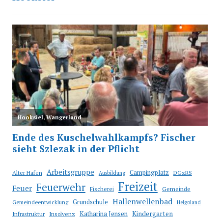
Arbeitsgruppe
Campingplatz
Alter Hafen
DGzRS
Ausbildung
Freizeit
Feuerwehr
Feuer
Fischerei
Gemeinde
Hallenwellenbad
Grundschule
Gemeindeentwicklung
Helgoland
Katharina Jensen
Kindergarten
Infrastruktur
Insolvenz