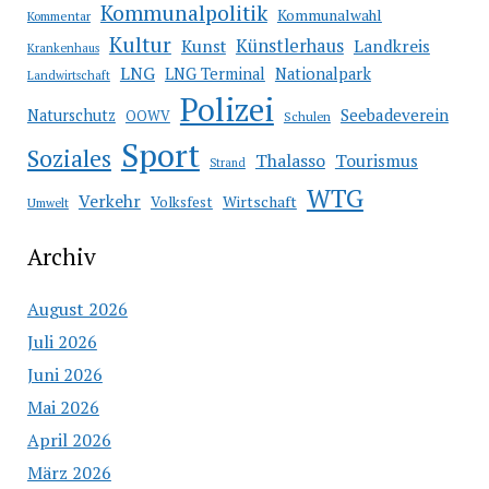
Kommunalpolitik
Kommunalwahl
Kommentar
Kultur
Künstlerhaus
Kunst
Landkreis
Krankenhaus
LNG
LNG Terminal
Nationalpark
Landwirtschaft
Polizei
Seebadeverein
Naturschutz
OOWV
Schulen
Sport
Soziales
Thalasso
Tourismus
Strand
WTG
Verkehr
Wirtschaft
Volksfest
Umwelt
Archiv
August 2026
Juli 2026
Juni 2026
Mai 2026
April 2026
März 2026