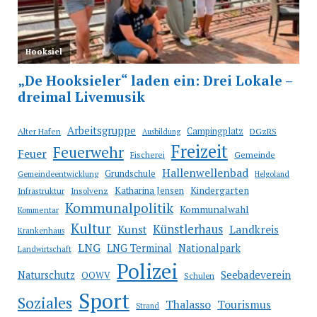
Arbeitsgruppe
Campingplatz
Alter Hafen
DGzRS
Ausbildung
Freizeit
Feuerwehr
Feuer
Fischerei
Gemeinde
Hallenwellenbad
Grundschule
Gemeindeentwicklung
Helgoland
Katharina Jensen
Kindergarten
Infrastruktur
Insolvenz
Kommunalpolitik
Kommunalwahl
Kommentar
Kultur
Künstlerhaus
Kunst
Landkreis
Krankenhaus
LNG
LNG Terminal
Nationalpark
Landwirtschaft
Polizei
Seebadeverein
Naturschutz
OOWV
Schulen
Sport
Soziales
Thalasso
Tourismus
Strand