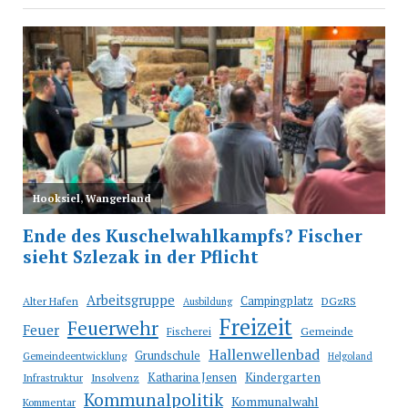
Arbeitsgruppe
Campingplatz
Alter Hafen
DGzRS
Ausbildung
Freizeit
Feuerwehr
Feuer
Fischerei
Gemeinde
Hallenwellenbad
Grundschule
Gemeindeentwicklung
Helgoland
Katharina Jensen
Kindergarten
Infrastruktur
Insolvenz
Kommunalpolitik
Kommunalwahl
Kommentar