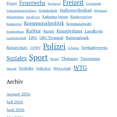
Freizeit
Feuerwehr
Feuer
Fischerei
Gemeinde
Hallenwellenbad
Grundschule
Gemeindeentwicklung
Helgoland
Katharina Jensen
Kindergarten
Infrastruktur
Insolvenz
Kommunalpolitik
Kommunalwahl
Kommentar
Kultur
Künstlerhaus
Kunst
Landkreis
Krankenhaus
LNG
LNG Terminal
Nationalpark
Landwirtschaft
Polizei
Seebadeverein
Naturschutz
OOWV
Schulen
Sport
Soziales
Thalasso
Tourismus
Strand
WTG
Verkehr
Wirtschaft
Volksfest
Umwelt
Archiv
August 2026
Juli 2026
Juni 2026