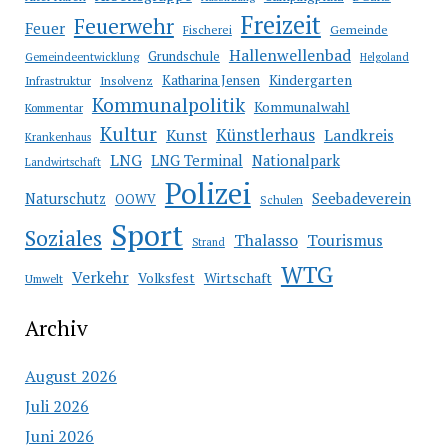
Freizeit
Feuerwehr
Feuer
Fischerei
Gemeinde
Hallenwellenbad
Grundschule
Gemeindeentwicklung
Helgoland
Katharina Jensen
Kindergarten
Infrastruktur
Insolvenz
Kommunalpolitik
Kommunalwahl
Kommentar
Kultur
Künstlerhaus
Kunst
Landkreis
Krankenhaus
LNG
LNG Terminal
Nationalpark
Landwirtschaft
Polizei
Seebadeverein
Naturschutz
OOWV
Schulen
Sport
Soziales
Thalasso
Tourismus
Strand
WTG
Verkehr
Wirtschaft
Volksfest
Umwelt
Archiv
August 2026
Juli 2026
Juni 2026