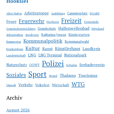
Arbeitsgruppe
Campingplatz
Alter Hafen
DGzRS
Ausbildung
Freizeit
Feuerwehr
Feuer
Fischerei
Gemeinde
Hallenwellenbad
Grundschule
Gemeindeentwicklung
Helgoland
Katharina Jensen
Kindergarten
Infrastruktur
Insolvenz
Kommunalpolitik
Kommunalwahl
Kommentar
Kultur
Künstlerhaus
Kunst
Landkreis
Krankenhaus
LNG
LNG Terminal
Nationalpark
Landwirtschaft
Polizei
Seebadeverein
Naturschutz
OOWV
Schulen
Sport
Soziales
Thalasso
Tourismus
Strand
WTG
Verkehr
Wirtschaft
Volksfest
Umwelt
Archiv
August 2026