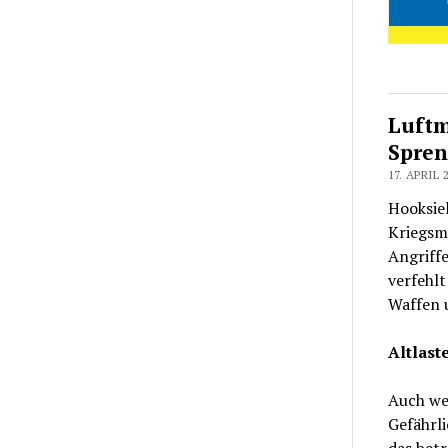
Luftm
Spre
17. APRIL 
Hooksiel
Kriegsmu
Angriffe
verfehl
Waffen 
Altlast
Auch we
Gefährli
das betr