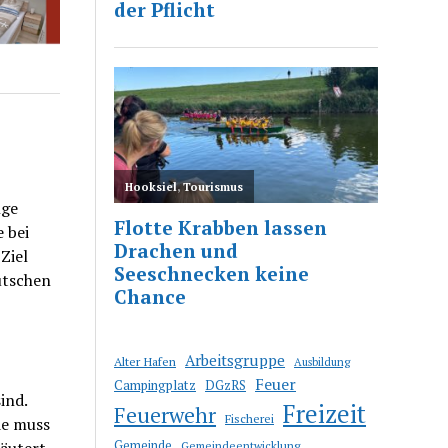
nge
 bei
Ziel
utschen
Arbeitsgruppe
Alter Hafen
Ausbildung
Feuer
Campingplatz
DGzRS
ind.
Freizeit
Feuerwehr
Fischerei
de muss
läutert
Gemeinde
Gemeindeentwicklung