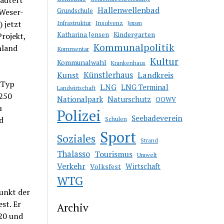
Hallenwellenbad
Grundschule
Weser-
 jetzt
Insolvenz
Infrastruktur
Jensen
Kindergarten
Katharina Jensen
rojekt,
Kommunalpolitik
hland
Kommentar
Kultur
Kommunalwahl
Krankenhaus
Kunst
Künstlerhaus
Landkreis
(Typ
LNG
LNG Terminal
Landwirtschaft
 250
Nationalpark
Naturschutz
OOWV
u
Polizei
Seebadeverein
d
Schulen
Sport
Soziales
Strand
Thalasso
Tourismus
Umwelt
Verkehr
Volksfest
Wirtschaft
WTG
punkt der
st. Er
Archiv
 20 und