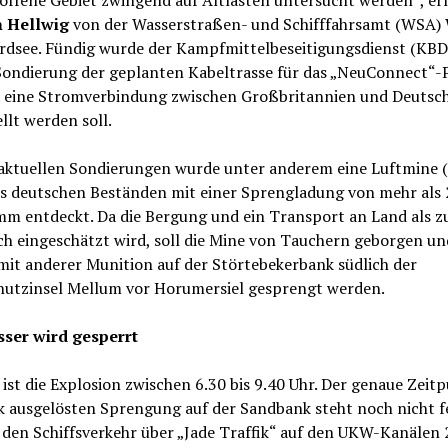
 Hellwig
von der Wasserstraßen- und Schifffahrsamt (WSA) 
rdsee. Fündig wurde der Kampfmittelbeseitigungsdienst (KBD)
Sondierung der geplanten Kabeltrasse für das „NeuConnect“-P
 eine Stromverbindung zwischen Großbritannien und Deutsc
llt werden soll.
 aktuellen Sondierungen wurde unter anderem eine Luftmine 
s deutschen Beständen mit einer Sprengladung von mehr als
mm entdeckt. Da die Bergung und ein Transport an Land als z
ch eingeschätzt wird, soll die Mine von Tauchern geborgen un
mit anderer Munition auf der Störtebekerbank südlich der
hutzinsel Mellum vor Horumersiel gesprengt werden.
ser wird gesperrt
ist die Explosion zwischen 6.30 bis 9.40 Uhr. Der genaue Zeit
 ausgelösten Sprengung auf der Sandbank steht noch nicht fe
 den Schiffsverkehr über „Jade Traffik“ auf den UKW-Kanälen