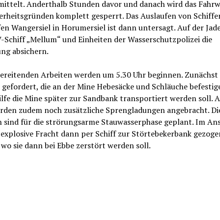
mittelt. Anderthalb Stunden davor und danach wird das Fahrw
erheitsgründen komplett gesperrt. Das Auslaufen von Schiffe
en Wangersiel in Horumersiel ist dann untersagt. Auf der Jad
-Schiff „Mellum“ und Einheiten der Wasserschutzpolizei die
ng absichern.
bereitenden Arbeiten werden um 5.30 Uhr beginnen. Zunächst 
gefordert, die an der Mine Hebesäcke und Schläuche befestig
lfe die Mine später zur Sandbank transportiert werden soll. 
rden zudem noch zusätzliche Sprengladungen angebracht. Di
n sind für die strörungsarme Stauwasserphase geplant. Im An
 explosive Fracht dann per Schiff zur Störtebekerbank gezoge
wo sie dann bei Ebbe zerstört werden soll.