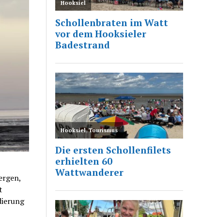
ergen,
t
dierung