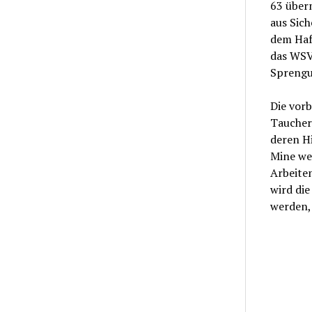
63 über
aus Sich
dem Haf
das WSV
Sprengu
Die vor
Taucher 
deren Hi
Mine we
Arbeite
wird die
werden, 