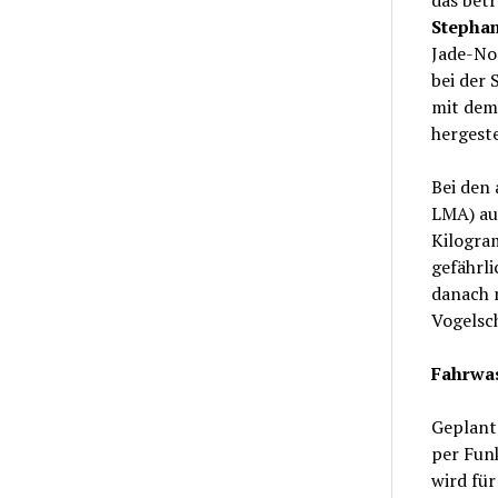
Stephan
Jade-No
bei der 
mit dem
hergeste
Bei den
LMA) au
Kilogra
gefährli
danach 
Vogelsc
Fahrwas
Geplant 
per Funk
wird für