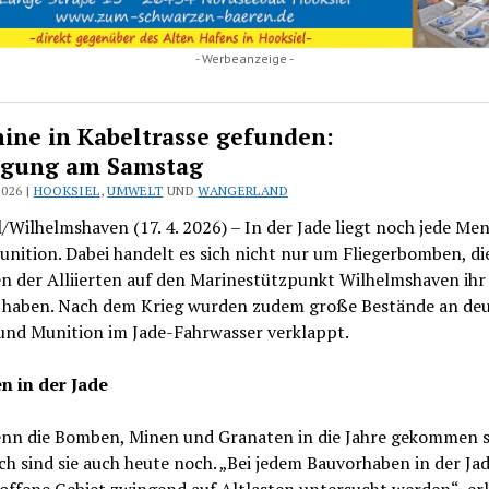
- Werbeanzeige -
ine in Kabeltrasse gefunden:
ngung am Samstag
2026 |
HOOKSIEL
,
UMWELT
UND
WANGERLAND
/Wilhelmshaven (17. 4. 2026) – In der Jade liegt noch jede Me
nition. Dabei handelt es sich nicht nur um Fliegerbomben, die
n der Alliierten auf den Marinestützpunkt Wilhelmshaven ihr 
t haben. Nach dem Krieg wurden zudem große Bestände an de
und Munition im Jade-Fahrwasser verklappt.
en in der Jade
nn die Bomben, Minen und Granaten in die Jahre gekommen s
ch sind sie auch heute noch. „Bei jedem Bauvorhaben in der Ja
offene Gebiet zwingend auf Altlasten untersucht werden“, er