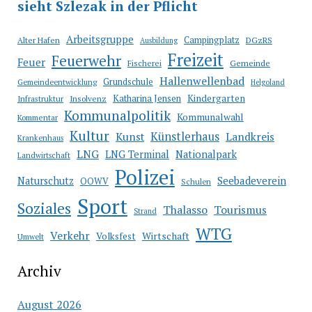
Arbeitsgruppe
Campingplatz
Alter Hafen
DGzRS
Ausbildung
Freizeit
Feuerwehr
Feuer
Fischerei
Gemeinde
Hallenwellenbad
Grundschule
Gemeindeentwicklung
Helgoland
Katharina Jensen
Kindergarten
Infrastruktur
Insolvenz
Kommunalpolitik
Kommunalwahl
Kommentar
Kultur
Künstlerhaus
Kunst
Landkreis
Krankenhaus
LNG
LNG Terminal
Nationalpark
Landwirtschaft
Polizei
Seebadeverein
Naturschutz
OOWV
Schulen
Sport
Soziales
Thalasso
Tourismus
Strand
WTG
Verkehr
Wirtschaft
Volksfest
Umwelt
Archiv
August 2026