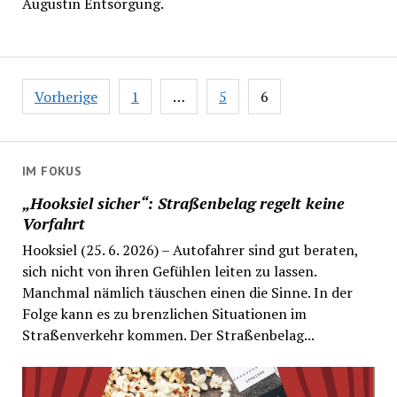
Augustin Entsorgung.
Seitennummerierung
Vorherige
1
…
5
6
der
Beiträge
IM FOKUS
„Hooksiel sicher“: Straßenbelag regelt keine
Vorfahrt
Hooksiel (25. 6. 2026) – Autofahrer sind gut beraten,
sich nicht von ihren Gefühlen leiten zu lassen.
Manchmal nämlich täuschen einen die Sinne. In der
Folge kann es zu brenzlichen Situationen im
Straßenverkehr kommen. Der Straßenbelag...