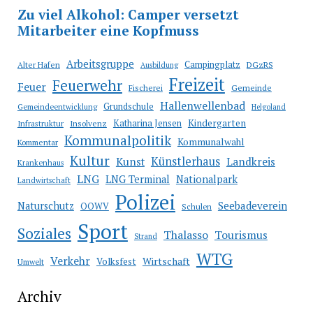
Arbeitsgruppe
Campingplatz
Alter Hafen
DGzRS
Ausbildung
Freizeit
Feuerwehr
Feuer
Fischerei
Gemeinde
Hallenwellenbad
Grundschule
Gemeindeentwicklung
Helgoland
Katharina Jensen
Kindergarten
Infrastruktur
Insolvenz
Kommunalpolitik
Kommunalwahl
Kommentar
Kultur
Künstlerhaus
Kunst
Landkreis
Krankenhaus
LNG
LNG Terminal
Nationalpark
Landwirtschaft
Polizei
Seebadeverein
Naturschutz
OOWV
Schulen
Sport
Soziales
Thalasso
Tourismus
Strand
WTG
Verkehr
Wirtschaft
Volksfest
Umwelt
Archiv