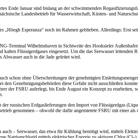
rtes Ende Januar sind bislang an der schwimmenden Regasifizierungsf
dersächsische Landesbetrieb für Wasserwirtschaft, Küsten- und Natursc
fes „Höegh Esperanza“ noch im Rahmen geblieben. Allerdings: Erst sei
NG-Terminal Wilhelmshaven in Sichtweite des Hooksieler Außenhafens
alten Flüssigerdgases eingesetzt. Um die das Seewasser leitenden R
 Abwasser auch in die Jade geleitet wird.
 auch schon ohne Überschreitungen der genehmigten Einleitungsmengen
bei den Genehmigungsbehörden diese Gefahr nicht ausschließen konn
rer der FSRU auferlegt, bis Ende August ein Konzept zu erarbeiten, w
ht.
p der russischen Erdgaslieferungen den Import von Flüssigerdgas (Li
trieb genommen – obwohl die dafür angemietete FSRU mit einer als öko
 auch – Seewasser, das etwa für Kühlung benötigt wird, mittels Elektr
ene Natriumchlorid mittels elektrischer Energie zu aktivem Chlor (Cl
)