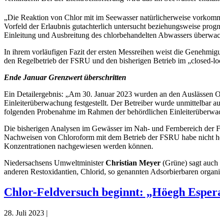
„Die Reaktion von Chlor mit im Seewasser natürlicherweise vorkom
Vorfeld der Erlaubnis gutachterlich untersucht beziehungsweise pro
Einleitung und Ausbreitung des chlorbehandelten Abwassers überwac
In ihrem vorläufigen Fazit der ersten Messreihen weist die Genehmig
den Regelbetrieb der FSRU und den bisherigen Betrieb im „closed-l
Ende Januar Grenzwert überschritten
Ein Detailergebnis: „Am 30. Januar 2023 wurden an den Auslässen O
Einleiterüberwachung festgestellt. Der Betreiber wurde unmittelba
folgenden Probenahme im Rahmen der behördlichen Einleiterüberwac
Die bisherigen Analysen im Gewässer im Nah- und Fernbereich der F
Nachweisen von Chloroform mit dem Betrieb der FSRU habe nicht her
Konzentrationen nachgewiesen werden können.
Niedersachsens Umweltminister
Christian Meyer
(Grüne) sagt auch 
anderen Restoxidantien, Chlorid, so genannten Adsorbierbaren or
Chlor-Feldversuch beginnt: „Höegh Espera
28. Juli 2023 |