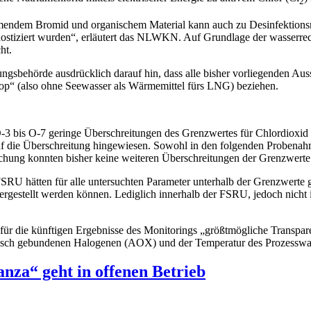
2
mendem Bromid und organischem Material kann auch zu Desinfektions
gnostiziert wurden“, erläutert das NLWKN. Auf Grundlage der wasserr
ht.
ungsbehörde ausdrücklich darauf hin, dass alle bisher vorliegenden Au
oop“ (also ohne Seewasser als Wärmemittel fürs LNG) beziehen.
-3 bis O-7 geringe Überschreitungen des Grenzwertes für Chlordioxid
r auf die Überschreitung hingewiesen. Sowohl in den folgenden Proben
hung konnten bisher keine weiteren Überschreitungen der Grenzwerte
SRU hätten für alle untersuchten Parameter unterhalb der Grenzwerte
gestellt werden können. Lediglich innerhalb der FSRU, jedoch nicht 
für die künftigen Ergebnisse des Monitorings „größtmögliche Transpa
ganisch gebundenen Halogenen (AOX) und der Temperatur des Prozess
nza“ geht in offenen Betrieb