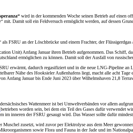
speranza“
wird in der kommenden Woche seinen Betrieb auf einen offe
fe“ mit. Damit soll ein Feldversuch ermöglicht werden, auf dessen Gr
ls FSRU an der Löschbrücke und einem Frachter, der Flüssigerdgas an
ation Unit) Anfang Januar ihren Betrieb aufgenommen. Das Schiff, da
schland ermöglichen zu können. Damit soll der Ausfall von russischem
FSRU erwärmt, dadurch regasifiziert und in die neue LNG-Pipeline an
lbarer Nähe des Hooksieler Außenhafens liegt, macht alle acht Tage 
d von Anfang Januar bis Ende Juni 2023 über Wilhelmshaven 21,8 Ter
ersächsisches Wattenmeer ist bei Umweltverbänden vor allem aufgrund
betrieben worden sein, bei dem ein Teil des Gases dafür verwendet 
tem im inneren der FSRU gesaugt wird. Das Wasser sollte dafür mindes
r Muschel zusetzt, wird zuvor per Elektrolyse aus dem Meer gewonnen
 Mikroorganismen sowie Flora und Fauna in der Jade und im Nationalpa