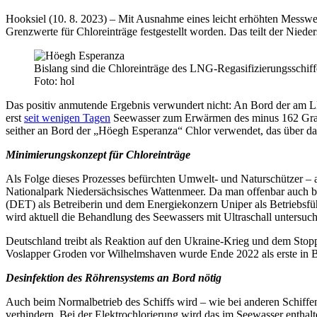
Hooksiel (10. 8. 2023) – Mit Ausnahme eines leicht erhöhten Messwe
Grenzwerte für Chloreinträge festgestellt worden. Das teilt der Nie
Bislang sind die Chloreinträge des LNG-Regasifizierungsschif
Foto: hol
Das positiv anmutende Ergebnis verwundert nicht: An Bord der am L
erst
seit wenigen Tagen
Seewasser zum Erwärmen des minus 162 Grad k
seither an Bord der „Höegh Esperanza“ Chlor verwendet, das über das
Minimierungskonzept für Chloreinträge
Als Folge dieses Prozesses befürchten Umwelt- und Naturschützer –
Nationalpark Niedersächsisches Wattenmeer. Da man offenbar auch 
(DET) als Betreiberin und dem Energiekonzern Uniper als Betriebsfüh
wird aktuell die Behandlung des Seewassers mit Ultraschall untersuc
Deutschland treibt als Reaktion auf den Ukraine-Krieg und dem Stop
Voslapper Groden vor Wilhelmshaven wurde Ende 2022 als erste in Be
Desinfektion des Röhrensystems an Bord nötig
Auch beim Normalbetrieb des Schiffs wird – wie bei anderen Schiffen
verhindern. Bei der Elektrochlorierung wird das im Seewasser enthalt