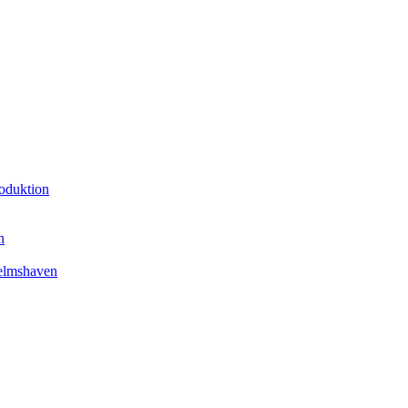
oduktion
n
elmshaven