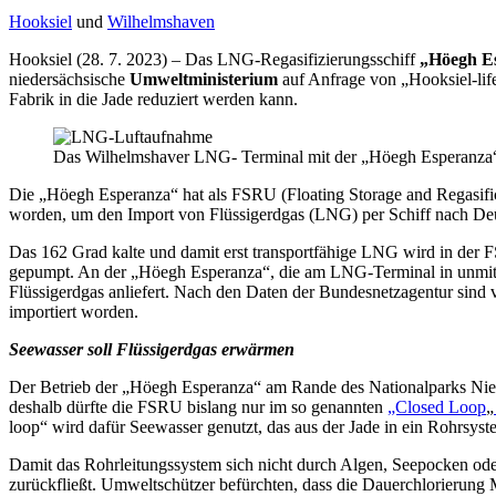
Hooksiel
und
Wilhelmshaven
Hooksiel (28. 7. 2023) – Das LNG-Regasifizierungsschiff
„Höegh E
niedersächsische
Umweltministerium
auf Anfrage von „Hooksiel-li
Fabrik in die Jade reduziert werden kann.
Das Wilhelmshaver LNG- Terminal mit der „Höegh Esperanza“ a
Die „Höegh Esperanza“ hat als FSRU (Floating Storage and Regasific
worden, um den Import von Flüssigerdgas (LNG) per Schiff nach Deut
Das 162 Grad kalte und damit erst transportfähige LNG wird in der 
gepumpt. An der „Höegh Esperanza“, die am LNG-Terminal in unmitte
Flüssigerdgas anliefert. Nach den Daten der Bundesnetzagentur sin
importiert worden.
Seewasser soll Flüssigerdgas erwärmen
Der Betrieb der „Höegh Esperanza“ am Rande des Nationalparks Nied
deshalb dürfte die FSRU bislang nur im so genannten
„Closed Loop
„
loop“ wird dafür Seewasser genutzt, das aus der Jade in ein Rohrsys
Damit das Rohrleitungssystem sich nicht durch Algen, Seepocken ode
zurückfließt. Umweltschützer befürchten, dass die Dauerchlorierung