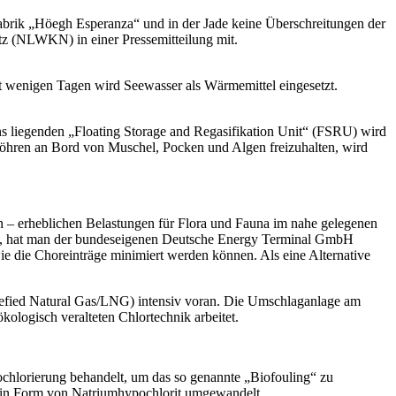
abrik „Höegh Esperanza“ und in der Jade keine Überschreitungen der
hutz (NLWKN) in einer Pressemitteilung mit.
t wenigen Tagen wird Seewasser als Wärmemittel eingesetzt.
 liegenden „Floating Storage and Regasifikation Unit“ (FSRU) wird
öhren an Bord von Muschel, Pocken und Algen freizuhalten, wird
 – erheblichen Belastungen für Flora und Fauna im nahe gelegenen
te, hat man der bundeseigenen Deutsche Energy Terminal GmbH
ie die Choreinträge minimiert werden können. Als eine Alternative
quefied Natural Gas/LNG) intensiv voran. Die Umschlaganlage am
logisch veralteten Chlortechnik arbeitet.
ochlorierung behandelt, um das so genannte „Biofouling“ zu
 in Form von Natriumhypochlorit umgewandelt.