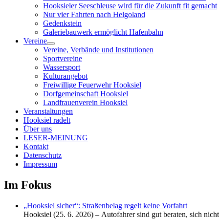
Hooksieler Seeschleuse wird für die Zukunft fit gemacht
Nur vier Fahrten nach Helgoland
Gedenkstein
Galeriebauwerk ermöglicht Hafenbahn
Vereine
Menü
Vereine, Verbände und Institutionen
öffnen
Sportvereine
Wassersport
Kulturangebot
Freiwillige Feuerwehr Hooksiel
Dorfgemeinschaft Hooksiel
Landfrauenverein Hooksiel
Veranstaltungen
Hooksiel radelt
Über uns
LESER-MEINUNG
Kontakt
Datenschutz
Impressum
Im Fokus
„Hooksiel sicher“: Straßenbelag regelt keine Vorfahrt
Hooksiel (25. 6. 2026) – Autofahrer sind gut beraten, sich nic