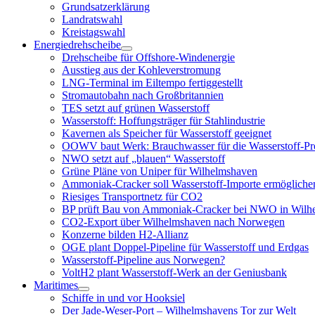
Grundsatzerklärung
Landratswahl
Kreistagswahl
Energiedrehscheibe
Menü
Drehscheibe für Offshore-Windenergie
öffnen
Ausstieg aus der Kohleverstromung
LNG-Terminal im Eiltempo fertiggestellt
Stromautobahn nach Großbritannien
TES setzt auf grünen Wasserstoff
Wasserstoff: Hoffungsträger für Stahlindustrie
Kavernen als Speicher für Wasserstoff geeignet
OOWV baut Werk: Brauchwasser für die Wasserstoff-Pr
NWO setzt auf „blauen“ Wasserstoff
Grüne Pläne von Uniper für Wilhelmshaven
Ammoniak-Cracker soll Wasserstoff-Importe ermögliche
Riesiges Transportnetz für CO2
BP prüft Bau von Ammoniak-Cracker bei NWO in Wilh
CO2-Export über Wilhelmshaven nach Norwegen
Konzerne bilden H2-Allianz
OGE plant Doppel-Pipeline für Wasserstoff und Erdgas
Wasserstoff-Pipeline aus Norwegen?
VoltH2 plant Wasserstoff-Werk an der Geniusbank
Maritimes
Menü
Schiffe in und vor Hooksiel
öffnen
Der Jade-Weser-Port – Wilhelmshavens Tor zur Welt