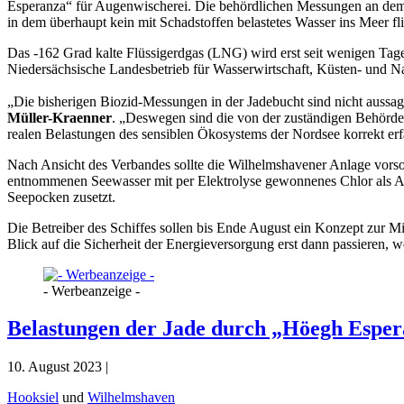
Esperanza“ für Augenwischerei. Die behördlichen Messungen an dem 
in dem überhaupt kein mit Schadstoffen belastetes Wasser ins Meer f
Das -162 Grad kalte Flüssigerdgas (LNG) wird erst seit wenigen Ta
Niedersächsische Landesbetrieb für Wasserwirtschaft, Küsten- und
„Die bisherigen Biozid-Messungen in der Jadebucht sind nicht aussag
Müller-Kraenner
. „Deswegen sind die von der zuständigen Behörde 
realen Belastungen des sensiblen Ökosystems der Nordsee korrekt erf
Nach Ansicht des Verbandes sollte die Wilhelmshavener Anlage vorso
entnommenen Seewasser mit per Elektrolyse gewonnenes Chlor als An
Seepocken zusetzt.
Die Betreiber des Schiffes sollen bis Ende August ein Konzept zur M
Blick auf die Sicherheit der Energieversorgung erst dann passieren, 
- Werbeanzeige -
Belastungen der Jade durch „Höegh Espera
10. August 2023 |
Hooksiel
und
Wilhelmshaven