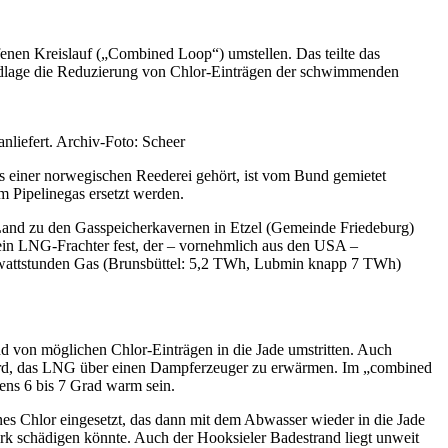
nen Kreislauf („Combined Loop“) umstellen. Das teilte das
undlage die Reduzierung von Chlor-Einträgen der schwimmenden
liefert. Archiv-Foto: Scheer
s einer norwegischen Reederei gehört, ist vom Bund gemietet
 Pipelinegas ersetzt werden.
 Land zu den Gasspeicherkavernen in Etzel (Gemeinde Friedeburg)
ein LNG-Frachter fest, der – vornehmlich aus den USA –
rawattstunden Gas (Brunsbüttel: 5,2 TWh, Lubmin knapp 7 TWh)
 von möglichen Chlor-Einträgen in die Jade umstritten. Auch
wird, das LNG über einen Dampferzeuger zu erwärmen. Im „combined
tens 6 bis 7 Grad warm sein.
es Chlor eingesetzt, das dann mit dem Abwasser wieder in die Jade
rk schädigen könnte. Auch der Hooksieler Badestrand liegt unweit