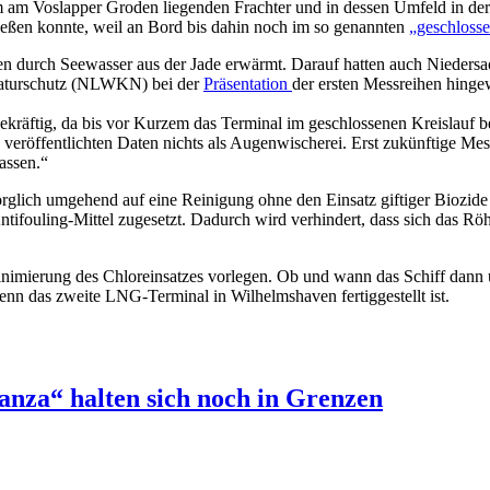
am Voslapper Groden liegenden Frachter und in dessen Umfeld in der 
ließen konnte, weil an Bord bis dahin noch im so genannten
„geschloss
gen durch Seewasser aus der Jade erwärmt. Darauf hatten auch Nieder
 Naturschutz (NLWKN) bei der
Präsentation
der ersten Messreihen hinge
ekräftig, da bis vor Kurzem das Terminal im geschlossenen Kreislauf 
veröffentlichten Daten nichts als Augenwischerei. Erst zukünftige Me
assen.“
rglich umgehend auf eine Reinigung ohne den Einsatz giftiger Biozide
tifouling-Mittel zugesetzt. Dadurch wird verhindert, dass sich das 
inimierung des Chloreinsatzes vorlegen. Ob und wann das Schiff dann u
wenn das zweite LNG-Terminal in Wilhelmshaven fertiggestellt ist.
nza“ halten sich noch in Grenzen