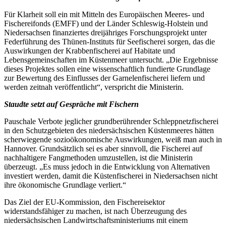
Für Klarheit soll ein mit Mitteln des Europäischen Meeres- und
Fischereifonds (EMFF) und der Länder Schleswig-Holstein und
Niedersachsen finanziertes dreijähriges Forschungsprojekt unter
Federführung des Thünen-Instituts für Seefischerei sorgen, das die
Auswirkungen der Krabbenfischerei auf Habitate und
Lebensgemeinschaften im Küstenmeer untersucht. „Die Ergebnisse
dieses Projektes sollen eine wissenschaftlich fundierte Grundlage
zur Bewertung des Einflusses der Garnelenfischerei liefern und
werden zeitnah veröffentlicht“, verspricht die Ministerin.
Staudte setzt auf Gespräche mit Fischern
Pauschale Verbote jeglicher grundberührender Schleppnetzfischerei
in den Schutzgebieten des niedersächsischen Küstenmeeres hätten
scherwiegende sozioökonomische Auswirkungen, weiß man auch in
Hannover. Grundsätzlich sei es aber sinnvoll, die Fischerei auf
nachhaltigere Fangmethoden umzustellen, ist die Ministerin
überzeugt. „Es muss jedoch in die Entwicklung von Alternativen
investiert werden, damit die Küstenfischerei in Niedersachsen nicht
ihre ökonomische Grundlage verliert.“
Das Ziel der EU-Kommission, den Fischereisektor
widerstandsfähiger zu machen, ist nach Überzeugung des
niedersächsischen Landwirtschaftsministeriums mit einem