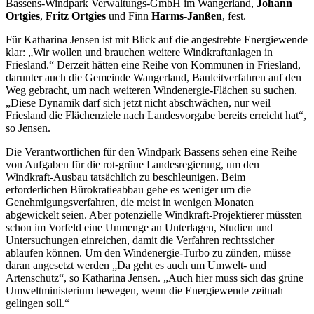
Bassens-Windpark Verwaltungs-GmbH im Wangerland,
Johann
Ortgies
,
Fritz Ortgies
und Finn
Harms-Janßen
, fest.
Für Katharina Jensen ist mit Blick auf die angestrebte Energiewende
klar: „Wir wollen und brauchen weitere Windkraftanlagen in
Friesland.“ Derzeit hätten eine Reihe von Kommunen in Friesland,
darunter auch die Gemeinde Wangerland, Bauleitverfahren auf den
Weg gebracht, um nach weiteren Windenergie-Flächen su suchen.
„Diese Dynamik darf sich jetzt nicht abschwächen, nur weil
Friesland die Flächenziele nach Landesvorgabe bereits erreicht hat“,
so Jensen.
Die Verantwortlichen für den Windpark Bassens sehen eine Reihe
von Aufgaben für die rot-grüne Landesregierung, um den
Windkraft-Ausbau tatsächlich zu beschleunigen. Beim
erforderlichen Bürokratieabbau gehe es weniger um die
Genehmigungsverfahren, die meist in wenigen Monaten
abgewickelt seien. Aber potenzielle Windkraft-Projektierer müssten
schon im Vorfeld eine Unmenge an Unterlagen, Studien und
Untersuchungen einreichen, damit die Verfahren rechtssicher
ablaufen können. Um den Windenergie-Turbo zu zünden, müsse
daran angesetzt werden „Da geht es auch um Umwelt- und
Artenschutz“, so Katharina Jensen. „Auch hier muss sich das grüne
Umweltministerium bewegen, wenn die Energiewende zeitnah
gelingen soll.“