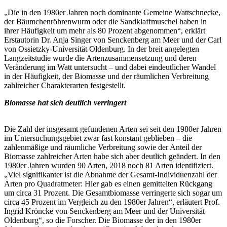
„Die in den 1980er Jahren noch dominante Gemeine Wattschnecke,
der Bäumchenröhrenwurm oder die Sandklaffmuschel haben in
ihrer Häufigkeit um mehr als 80 Prozent abgenommen“, erklärt
Erstautorin Dr. Anja Singer von Senckenberg am Meer und der Carl
von Ossietzky-Universität Oldenburg. In der breit angelegten
Langzeitstudie wurde die Artenzusammensetzung und deren
Veränderung im Watt untersucht – und dabei eindeutlicher Wandel
in der Häufigkeit, der Biomasse und der räumlichen Verbreitung
zahlreicher Charakterarten festgestellt.
Biomasse hat sich deutlich verringert
Die Zahl der insgesamt gefundenen Arten sei seit den 1980er Jahren
im Untersuchungsgebiet zwar fast konstant geblieben – die
zahlenmäßige und räumliche Verbreitung sowie der Anteil der
Biomasse zahlreicher Arten habe sich aber deutlich geändert. In den
1980er Jahren wurden 90 Arten, 2018 noch 81 Arten identifiziert.
„Viel signifikanter ist die Abnahme der Gesamt-Individuenzahl der
Arten pro Quadratmeter: Hier gab es einen gemittelten Rückgang
um circa 31 Prozent. Die Gesamtbiomasse verringerte sich sogar um
circa 45 Prozent im Vergleich zu den 1980er Jahren“, erläutert Prof.
Ingrid Kröncke von Senckenberg am Meer und der Universität
Oldenburg“, so die Forscher. Die Biomasse der in den 1980er