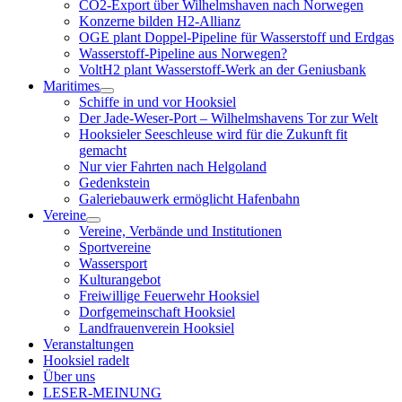
CO2-Export über Wilhelmshaven nach Norwegen
Konzerne bilden H2-Allianz
OGE plant Doppel-Pipeline für Wasserstoff und Erdgas
Wasserstoff-Pipeline aus Norwegen?
VoltH2 plant Wasserstoff-Werk an der Geniusbank
Maritimes
Menü
Schiffe in und vor Hooksiel
öffnen
Der Jade-Weser-Port – Wilhelmshavens Tor zur Welt
Hooksieler Seeschleuse wird für die Zukunft fit
gemacht
Nur vier Fahrten nach Helgoland
Gedenkstein
Galeriebauwerk ermöglicht Hafenbahn
Vereine
Menü
Vereine, Verbände und Institutionen
öffnen
Sportvereine
Wassersport
Kulturangebot
Freiwillige Feuerwehr Hooksiel
Dorfgemeinschaft Hooksiel
Landfrauenverein Hooksiel
Veranstaltungen
Hooksiel radelt
Über uns
LESER-MEINUNG