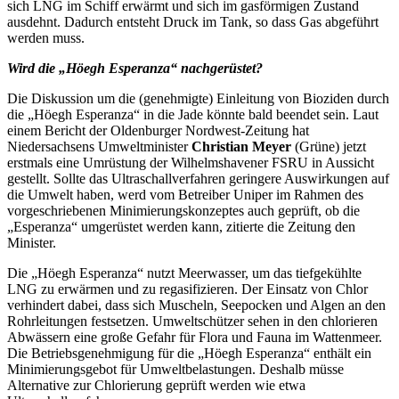
sich LNG im Schiff erwärmt und sich im gasförmigen Zustand
ausdehnt. Dadurch entsteht Druck im Tank, so dass Gas abgeführt
werden muss.
Wird die „Höegh Esperanza“ nachgerüstet?
Die Diskussion um die (genehmigte) Einleitung von Bioziden durch
die „Höegh Esperanza“ in die Jade könnte bald beendet sein. Laut
einem Bericht der Oldenburger Nordwest-Zeitung hat
Niedersachsens Umweltminister
Christian Meyer
(Grüne) jetzt
erstmals eine Umrüstung der Wilhelmshavener FSRU in Aussicht
gestellt. Sollte das Ultraschallverfahren geringere Auswirkungen auf
die Umwelt haben, werd vom Betreiber Uniper im Rahmen des
vorgeschriebenen Minimierungskonzeptes auch geprüft, ob die
„Esperanza“ umgerüstet werden kann, zitierte die Zeitung den
Minister.
Die „Höegh Esperanza“ nutzt Meerwasser, um das tiefgekühlte
LNG zu erwärmen und zu regasifizieren. Der Einsatz von Chlor
verhindert dabei, dass sich Muscheln, Seepocken und Algen an den
Rohrleitungen festsetzen. Umweltschützer sehen in den chlorieren
Abwässern eine große Gefahr für Flora und Fauna im Wattenmeer.
Die Betriebsgenehmigung für die „Höegh Esperanza“ enthält ein
Minimierungsgebot für Umweltbelastungen. Deshalb müsse
Alternative zur Chlorierung geprüft werden wie etwa