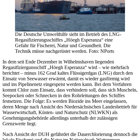
Die Deutsche Umwelthilfe sieht im Betrieb des LNG-
Regasifizierungsschiffes „Höegh Esperanza“ eine
Gefahr für Fischerei, Natur und Gesundheit. Die
Technik müsse nachgerüstet werden. Foto: NPorts
In dem seit Ende Dezember in Wilhelmshaven liegenden
Regasifiziergunsschiff „Höegh Esperanza“ wird – wie mehrfach
berichtet – minus 162 Grad kaltes Flüssigerdgas (LNG) durch den
Einsatz von Seewasser erwärmt, damit es wieder gasförmig wird
und ins Pipelinenetz eingespeist werden kann. Bei dem Verfahren
kommt Chlor zum Einsatz, dass verhindern soll, dass sich Muscheln,
Seepocken oder Schnecken in den Rohrleitungen des Schiffes
festsetzen. Die Folge: Es werden Biozide ins Meer eingelassen,
deren Menge nach Ansicht des Niedersächsischen Landesbetrieb für
Wasserwirtschaft, Küsten- und Naturschutz (NLWKN) als
Genehmigungsbehörde allerdings unterhalb der zulässigen
Grenzwerte liegt.
Nach Ansicht der DUH gefährdet die Dauerchlorierung dennoch die
lokale Fischerei und die Natur im Nationalpark Wattenmeer.