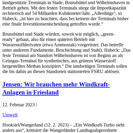
landgestützte Terminals in Stade, Brunsbüttel und Wilhelmshaven in
Betrieb gehen. Mit den festen Terminals stiege die Importkapazität
rechnerisch auf 54 Milliarden Kubikmeter/Jahr. „Allerdings“, so
Habeck, „ist hier zu beachten, dass bei keinem der Terminals bisher
eine finale Investitionsentscheidung getroffen wurde.“
Brunsbüttel und Stade würden, soweit wie möglich, „green-
ready” gebaut, also für einen späteren Betrieb mit
Wasserstoffderivaten (etwa Ammoniak) vorgerüstet. Das betreffe
unter anderem Fundamente, Beschichtung und Stahl). Habeck: „Das
feste Terminal am Standort Wilhelmshaven ist von Beginn an als
Grüngas-Terminal für synthetisches, aus grünem Wasserstoff
hergestelltes Methan konzipiert.“ Die landseitigen Terminals sollen
die bis dahin an diesen Standorten stationierten FSRU ablösen.
Jensen: Wir brauchen mehr Windkraft-
Anlagen in Friesland
12. Februar 2023 |
Umwelt
Hooksiel/Wangerland (12. 2. 2023) – „Ein Windkraft-Turbo sieht
anders aus“, kritisiert die Wangerländer Landtagsabgeordnete