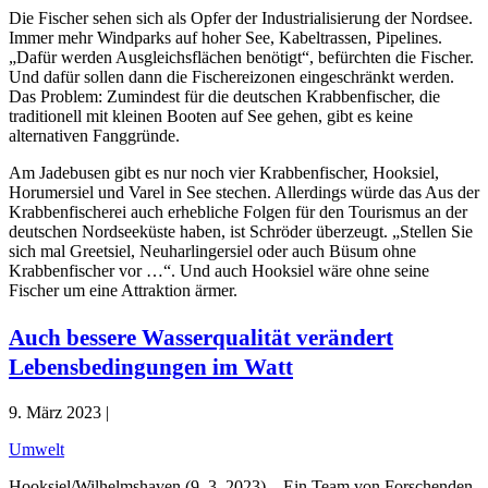
Die Fischer sehen sich als Opfer der Industrialisierung der Nordsee.
Immer mehr Windparks auf hoher See, Kabeltrassen, Pipelines.
„Dafür werden Ausgleichsflächen benötigt“, befürchten die Fischer.
Und dafür sollen dann die Fischereizonen eingeschränkt werden.
Das Problem: Zumindest für die deutschen Krabbenfischer, die
traditionell mit kleinen Booten auf See gehen, gibt es keine
alternativen Fanggründe.
Am Jadebusen gibt es nur noch vier Krabbenfischer, Hooksiel,
Horumersiel und Varel in See stechen. Allerdings würde das Aus der
Krabbenfischerei auch erhebliche Folgen für den Tourismus an der
deutschen Nordseeküste haben, ist Schröder überzeugt. „Stellen Sie
sich mal Greetsiel, Neuharlingersiel oder auch Büsum ohne
Krabbenfischer vor …“. Und auch Hooksiel wäre ohne seine
Fischer um eine Attraktion ärmer.
Auch bessere Wasserqualität verändert
Lebensbedingungen im Watt
9. März 2023 |
Umwelt
Hooksiel/Wilhelmshaven (9. 3. 2023) – Ein Team von Forschenden,