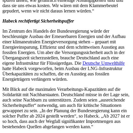
spüren lassen, wie gefährlich einseitige Abhängigkeiten sind und
dass sie uns etwas kosten. Wir wären mit dem Klammerbeutel
gepudert, wenn wir nicht daraus lernen würden.“
Habeck rechtfertigt Sicherheitspuffer
Im Zentrum des Handels der Bundesregierung würde der
beschleunigte Ausbau der Erneuerbaren Energien und der Aufbau
einer klimaneutralen Energieversorgung stehen – gepaart mit
Energieeinsparung, Effizienz und dem schrittweisen Ausstieg aus
fossilen Energien. Um aber die Versorgungssicherheit auch in der
Übergangszeit sicherzustellen, brauche Deutschland auch eine
eigene Infrastruktur für Flüssigerdgas. Die
Deutsche Umwelthilfe
hatte Habeck vorgeworfen, beim Ausbau der LNG-Infrastruktur
Überkapazitäten zu schaffen, die en Ausstieg aus fossilen
Energieträgern verlängern würden.
Mit Blick auf die maximalen Verarbeitungs-Kapazitäten auf die
Solidarität mit Nachbarstaaten. Deutschland müsse in der Lage sein,
auch seine Nachbarn zu unterstützen. Zudem seien „ausreichende
Sicherheitspuffer“ notwendig, um auch für kritische Situationen
gewappnet zu sein. „In der Planung der Bundesregierung kann ein
solcher Puffer ab 2024 gestellt werden“, so Habeck. „Ab 2027 ist er
so hoch, dass auch der Wegfall signifikanter Importmengen aus
bestehenden Quellen abgefangen werden kann.“