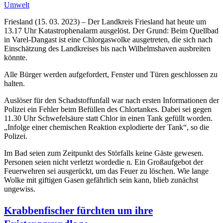
Umwelt
Friesland (15. 03. 2023) – Der Landkreis Friesland hat heute um
13.17 Uhr Katastrophenalarm ausgelöst. Der Grund: Beim Quellbad
in Varel-Dangast ist eine Chlorgaswolke ausgetreten, die sich nach
Einschätzung des Landkreises bis nach Wilhelmshaven ausbreiten
könnte.
Alle Bürger werden aufgefordert, Fenster und Türen geschlossen zu
halten.
Auslöser für den Schadstoffunfall war nach ersten Informationen der
Polizei ein Fehler beim Befüllen des Chlortankes. Dabei sei gegen
11.30 Uhr Schwefelsäure statt Chlor in einen Tank gefüllt worden.
„Infolge einer chemischen Reaktion explodierte der Tank“, so die
Polizei.
Im Bad seien zum Zeitpunkt des Störfalls keine Gäste gewesen.
Personen seien nicht verletzt wordedie n. Ein Großaufgebot der
Feuerwehren sei ausgerückt, um das Feuer zu löschen. Wie lange
Wolke mit giftigen Gasen gefährlich sein kann, blieb zunächst
ungewiss.
Krabbenfischer fürchten um ihre