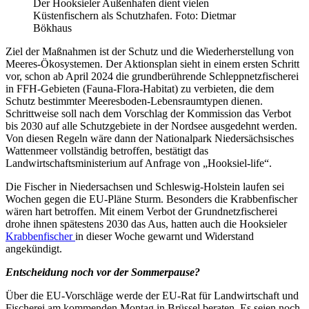
Der Hooksieler Außenhafen dient vielen
Küstenfischern als Schutzhafen. Foto: Dietmar
Bökhaus
Ziel der Maßnahmen ist der Schutz und die Wiederherstellung von
Meeres-Ökosystemen. Der Aktionsplan sieht in einem ersten Schritt
vor, schon ab April 2024 die grundberührende Schleppnetzfischerei
in FFH-Gebieten (Fauna-Flora-Habitat) zu verbieten, die dem
Schutz bestimmter Meeresboden-Lebensraumtypen dienen.
Schrittweise soll nach dem Vorschlag der Kommission das Verbot
bis 2030 auf alle Schutzgebiete in der Nordsee ausgedehnt werden.
Von diesen Regeln wäre dann der Nationalpark Niedersächsisches
Wattenmeer vollständig betroffen, bestätigt das
Landwirtschaftsministerium auf Anfrage von „Hooksiel-life“.
Die Fischer in Niedersachsen und Schleswig-Holstein laufen sei
Wochen gegen die EU-Pläne Sturm. Besonders die Krabbenfischer
wären hart betroffen. Mit einem Verbot der Grundnetzfischerei
drohe ihnen spätestens 2030 das Aus, hatten auch die Hooksieler
Krabbenfischer
in dieser Woche gewarnt und Widerstand
angekündigt.
Entscheidung noch vor der Sommerpause?
Über die EU-Vorschläge werde der EU-Rat für Landwirtschaft und
Fischerei am kommenden Montag in Brüssel beraten. Es seien noch