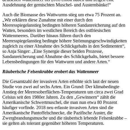
Ausdehnung der gemischten Muschel- und Austernbänke!“
Auch die Biomasse des Wattwurms stieg um etwa 75 Prozent an.
„Wir erklären diese Zunahme mit einer durch den
Meeresspiegelanstieg bedingten höheren Sandanreicherung auf den
Watten, besonders im westlichen Bereich des ostfriesischen
Wattenmeeres. Darüber hinaus führen durch den
Meeresspiegelanstieg bedingte höhere Strömungsgeschwindigkeiten
zugleich zu einer Abnahme des Schlickgehalts in den Sedimenten“,
so Anja Singer: „Eine Synergie dieser beiden Prozesse,
Sandanreicherung und Abnahme des Schlickgehalts, bietet bessere
Lebensbedingungen für den Wattwurm und andere Arten.“
Räuberische Felsenkrabbe erobert das Wattenmeer
Die Gesamtzahl der invasiven Arten erhöhte sich laut der neuen
Studie von zwei auf sechs Arten. Ein Grund: Der klimabedingte
Anstieg der Meeresoberflächen-Temperaturen um circa zwei Grad
Celsius seit den 1980er Jahren. Zu den „Gewinnern“ zählt die
Amerikanische Schwertmuschel, die man nun etwa 80 Prozent
häufiger vorfinde. 2018 neu erfasste invasiven Arten sind die
Amerikanische Pantoffelschnecke, die Pazifische Auster, die
Zwergbrandungsmusche und die räuberisch lebende Felsenkrabbe –
sie gelten als tolerant gegenüber höheren Temperaturen.