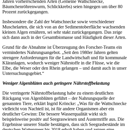
Jahren vorherrschenden Arten (Gemeine Wattschnecke,
Bäumchenröhrenwurm, Schlickkrebs) seien hingegen um über 80
Prozent zurückgegangen.
Insbesondere die Zahl der Wattschnecke sowie verschiedener
Muschelarten, die sich von an der Sedimentoberfläche wachsenden
kleinen Algen ernähren, sei sehr stakt zurückgegangen. Das zeige
sich dann auch in der Gesamtbiomasse und Häufigkeit dieser Arten.
Grund für die Abnahme ist Überzeugung des Forscher-Teams ein
vermindertes Nahrungsangebot. „Seit den 1980er Jahren gelten
strengere Anforderungen für die Landwirtschaft und für kommunale
Kläranlagen, wodurch weniger Nährstoffe in die Flüsse, wie die
Elbe, die Weser oder den Rhein gelangen – und damit auch in unser
Untersuchungsgebiet.“
Weniger Algenblüten auch geringere Nährstoffbelastung
Die verringerte Nährstoffbelastung habe zu einem deutlichen
Rückgang von Algenblüten geführt – der Nahrungsquelle der
genannten Tiere, erklärt Ingrid Kröncke: „Was für die Wattschnecke
vielleicht von Nachteil ist, ist für andere Organismen aber ein
deutlicher Gewinn: Die bessere Wasserqualität wirkt sich
beispielsweise positiv auf Seegraswiesen und Austernriffe aus. Die
Ergebnisse unserer Studie bestätigen, dass sich Seegrasbestände im
deutschen Wattenmeer bis 2018 erholt haben und zeigen eine