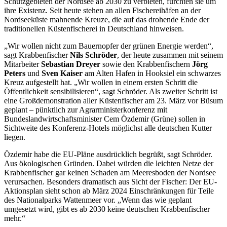
Schutzgebieten der Nordsee ab 2030 zu verbieten, fürchten sie um
ihre Existenz. Seit heute stehen an allen Fischereihäfen an der
Nordseeküste mahnende Kreuze, die auf das drohende Ende der
traditionellen Küstenfischerei in Deutschland hinweisen.
„Wir wollen nicht zum Bauernopfer der grünen Energie werden“,
sagt Krabbenfischer
Nils Schröder
, der heute zusammen mit seinem
Mitarbeiter
Sebastian Dreyer
sowie den Krabbenfischern
Jörg
Peters
und
Sven Kaiser
am Alten Hafen in Hooksiel ein schwarzes
Kreuz aufgestellt hat. „Wir wollen in einem ersten Schritt die
Öffentlichkeit sensibilisieren“, sagt Schröder. Als zweiter Schritt ist
eine Großdemonstration aller Küstenfischer am 23. März vor Büsum
geplant – pünktlich zur Agrarministerkonferenz mit
Bundeslandwirtschaftsminister Cem Özdemir (Grüne) sollen in
Sichtweite des Konferenz-Hotels möglichst alle deutschen Kutter
liegen.
Özdemir habe die EU-Pläne ausdrücklich begrüßt, sagt Schröder.
Aus ökologischen Gründen. Dabei würden die leichten Netze der
Krabbenfischer gar keinen Schaden am Meeresboden der Nordsee
verursachen. Besonders dramatisch aus Sicht der Fischer: Der EU-
Aktionsplan sieht schon ab März 2024 Einschränkungen für Teile
des Nationalparks Wattenmeer vor. „Wenn das wie geplant
umgesetzt wird, gibt es ab 2030 keine deutschen Krabbenfischer
mehr.“