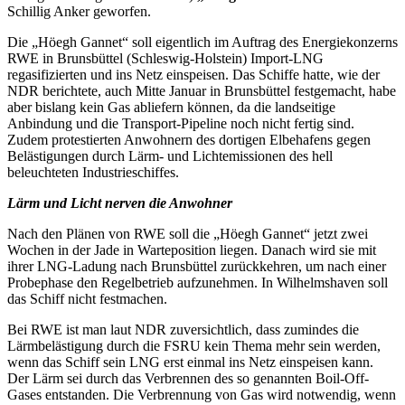
Schillig Anker geworfen.
Die „Höegh Gannet“ soll eigentlich im Auftrag des Energiekonzerns
RWE in Brunsbüttel (Schleswig-Holstein) Import-LNG
regasifizierten und ins Netz einspeisen. Das Schiffe hatte, wie der
NDR berichtete, auch Mitte Januar in Brunsbüttel festgemacht, habe
aber bislang kein Gas abliefern können, da die landseitige
Anbindung und die Transport-Pipeline noch nicht fertig sind.
Zudem protestierten Anwohnern des dortigen Elbehafens gegen
Belästigungen durch Lärm- und Lichtemissionen des hell
beleuchteten Industrieschiffes.
Lärm und Licht nerven die Anwohner
Nach den Plänen von RWE soll die „Höegh Gannet“ jetzt zwei
Wochen in der Jade in Warteposition liegen. Danach wird sie mit
ihrer LNG-Ladung nach Brunsbüttel zurückkehren, um nach einer
Probephase den Regelbetrieb aufzunehmen. In Wilhelmshaven soll
das Schiff nicht festmachen.
Bei RWE ist man laut NDR zuversichtlich, dass zumindes die
Lärmbelästigung durch die FSRU kein Thema mehr sein werden,
wenn das Schiff sein LNG erst einmal ins Netz einspeisen kann.
Der Lärm sei durch das Verbrennen des so genannten Boil-Off-
Gases entstanden. Die Verbrennung von Gas wird notwendig, wenn