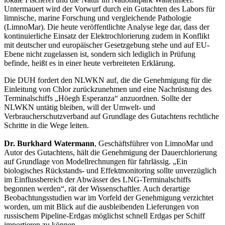
Untermauert wird der Vorwurf durch ein Gutachten des Labors für
limnische, marine Forschung und vergleichende Pathologie
(LimnoMar). Die heute veröffentlichte Analyse lege dar, dass der
kontinuierliche Einsatz der Elektrochlorierung zudem in Konflikt
mit deutscher und europäischer Gesetzgebung stehe und auf EU-
Ebene nicht zugelassen ist, sondern sich lediglich in Prüfung
befinde, heißt es in einer heute verbreiteten Erklärung.
Die DUH fordert den NLWKN auf, die die Genehmigung für die
Einleitung von Chlor zurückzunehmen und eine Nachrüstung des
Terminalschiffs „Höegh Esperanza“ anzuordnen. Sollte der
NLWKN untätig bleiben, will der Umwelt- und
Verbraucherschutzverband auf Grundlage des Gutachtens rechtliche
Schritte in die Wege leiten.
Dr. Burkhard Watermann
, Geschäftsführer von LimnoMar und
Autor des Gutachtens, hält die Genehmigung der Dauerchlorierung
auf Grundlage von Modellrechnungen für fahrlässig. „Ein
biologisches Rückstands- und Effektmonitoring sollte unverzüglich
im Einflussbereich der Abwässer des LNG-Terminalschiffs
begonnen werden“, rät der Wissenschaftler. Auch derartige
Beobachtungsstudien war im Vorfeld der Genehmigung verzichtet
worden, um mit Blick auf die ausbleibenden Lieferungen von
russischem Pipeline-Erdgas möglichst schnell Erdgas per Schiff
importieren zu können.