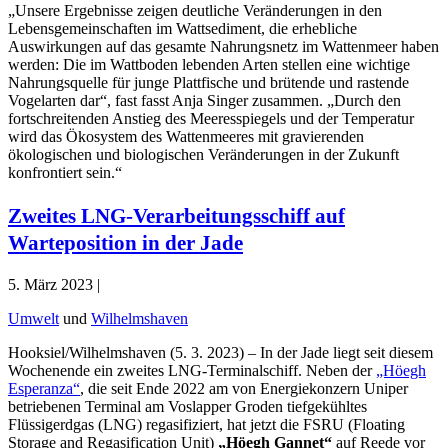
„Unsere Ergebnisse zeigen deutliche Veränderungen in den
Lebensgemeinschaften im Wattsediment, die erhebliche
Auswirkungen auf das gesamte Nahrungsnetz im Wattenmeer haben
werden: Die im Wattboden lebenden Arten stellen eine wichtige
Nahrungsquelle für junge Plattfische und brütende und rastende
Vogelarten dar“, fast fasst Anja Singer zusammen. „Durch den
fortschreitenden Anstieg des Meeresspiegels und der Temperatur
wird das Ökosystem des Wattenmeeres mit gravierenden
ökologischen und biologischen Veränderungen in der Zukunft
konfrontiert sein.“
Zweites LNG-Verarbeitungsschiff auf
Warteposition in der Jade
5. März 2023 |
Umwelt
und
Wilhelmshaven
Hooksiel/Wilhelmshaven (5. 3. 2023) – In der Jade liegt seit diesem
Wochenende ein zweites LNG-Terminalschiff. Neben der
„Höegh
Esperanza“
, die seit Ende 2022 am von Energiekonzern Uniper
betriebenen Terminal am Voslapper Groden tiefgekühltes
Flüssigerdgas (LNG) regasifiziert, hat jetzt die FSRU (Floating
Storage and Regasification Unit)
„Höegh Gannet“
auf Reede vor