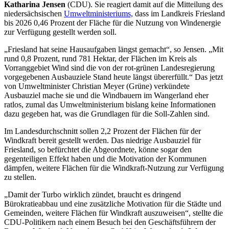
Katharina Jensen
(CDU). Sie reagiert damit auf die Mitteilung des
niedersächsischen
Umweltministeriums,
dass im Landkreis Friesland
bis 2026 0,46 Prozent der Fläche für die Nutzung von Windenergie
zur Verfügung gestellt werden soll.
„Friesland hat seine Hausaufgaben längst gemacht“, so Jensen. „Mit
rund 0,8 Prozent, rund 781 Hektar, der Flächen im Kreis als
Vorranggebiet Wind sind die von der rot-grünen Landesregierung
vorgegebenen Ausbauziele Stand heute längst übererfüllt.“ Das jetzt
von Umweltminister Christian Meyer (Grüne) verkündete
Ausbauziel mache sie und die Windbauern im Wangerland eher
ratlos, zumal das Umweltministerium bislang keine Informationen
dazu gegeben hat, was die Grundlagen für die Soll-Zahlen sind.
Im Landesdurchschnitt sollen 2,2 Prozent der Flächen für der
Windkraft bereit gestellt werden. Das niedrige Ausbauziel für
Friesland, so befürchtet die Abgeordnete, könne sogar den
gegenteiligen Effekt haben und die Motivation der Kommunen
dämpfen, weitere Flächen für die Windkraft-Nutzung zur Verfügung
zu stellen.
„Damit der Turbo wirklich zündet, braucht es dringend
Bürokratieabbau und eine zusätzliche Motivation für die Städte und
Gemeinden, weitere Flächen für Windkraft auszuweisen“, stellte die
CDU-Politikern nach einem Besuch bei den Geschäftsführern der