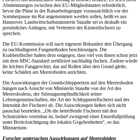
Abstimmungen zwischen den EU-Mitgliedstaaten erforderlich,
bevor die Pläne in der Ratsarbeitsgruppe voraussichtlich vor der
Sommerpause im Rat angenommen werden sollen, heißt es aus
Hannover. Landwirtschaftsministerin Staudte sei es deshalb ein
persönliches Anliegen, mit Vertretern der Küstenfischerei zu
sprechen.
Die EU-Kommission will nach eigenem Bekunden den Übergang
zu nachhaltigeren Fangmethoden beschleunigen. Die
Krabbenfischer halten dem entgegen, dass viel von ihnen schon jetzt
mit dem MSC-Standard zertifiziert nachhaltig fischen. Zudem würde
ihr leichtes Fanggeschirr, das auf Rollen über den Grund gleite,
keine Schäden am Meeresboden anrichten.
Die Auswirkungen der Grundschleppnetzen auf den Meeresboden
hängen nach Ansicht von Ministerin Staudte von der Art des
Meeresbodens, der Störungsempfindlichkeit seiner
Lebensgemeinschaften, der Art der Schleppnetzfischerei und der
Intensität der Fischerei ab. Die Auswirkungen ließen sich nicht
pauschal beurteilen. „Ob die betreffende Fischerei mit den
Schutzzielen vereinbar ist, bedarf zwingend einer Einzelfallprüfung
unter Berücksichtigung der lokalen Gegebenheiten“, so das
Ministerium.
Forscher untersuchen Auswirkungen auf Meeresböden