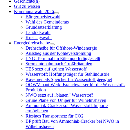
Geschichte(n)
Gut zu wissen
Kommunalwahl 2026
Menü
Bürgermeisterwahl
öffnen
Wahl des Gemeinderats
Grundsatzerklärung
Landratswahl
Kreistagswahl
Energiedrehscheibe
Menü
Drehscheibe für Offshore-Windenergie
öffnen
Ausstieg aus der Kohleverstromung
LNG-Terminal im Eiltempo fertiggestellt
Stromautobahn nach Großbritannien
TES setzt auf grünen Wasserstoff
Wasserstoff: Hoffungsträger für Stahlindustrie
Kavernen als Speicher für Wasserstoff geeignet
OOWV baut Werk: Brauchwasser für die Wasserstoff-
Produktion
NWO setzt auf „blauen“ Wasserstoff
Grüne Pläne von Uniper für Wilhelmshaven
Ammoniak-Cracker soll Wasserstoff-Importe
ermöglichen
Riesiges Transportnetz für CO2
BP prüft Bau von Ammoniak-Cracker bei NWO in
Wilhelmshaven