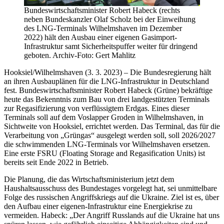
Bundeswirtschaftsminister Robert Habeck (rechts
neben Bundeskanzler Olaf Scholz bei der Einweihung
des LNG-Terminals Wilhelmshaven im Dezember
2022) hält den Ausbau einer eigenen Gasimport-
Infrastruktur samt Sicherheitspuffer weiter für dringend
geboten. Archiv-Foto: Gert Mahlitz
Hooksiel/Wilhelmshaven (3. 3. 2023) – Die Bundesregierung hält
an ihren Ausbauplänen für die LNG-Infrastruktur in Deutschland
fest. Bundeswirtschaftsminister Robert Habeck (Grüne) bekräftige
heute das Bekenntnis zum Bau von drei landgestützten Terminals
zur Regasifizierung von verflüssigtem Erdgas. Eines dieser
Terminals soll auf dem Voslapper Groden in Wilhelmshaven, in
Sichtweite von Hooksiel, errichtet werden. Das Terminal, das für die
Verarbeitung von „Grüngas“ ausgelegt werden soll, soll 2026/2027
die schwimmenden LNG-Terminals vor Wilhelmshaven ersetzen.
Eine erste FSRU (Floating Storage and Regasification Units) ist
bereits seit Ende 2022 in Betrieb.
Die Planung, die das Wirtschaftsministerium jetzt dem
Haushaltsausschuss des Bundestages vorgelegt hat, sei unmittelbare
Folge des russischen Angriffskriegs auf die Ukraine. Ziel ist es, über
den Aufbau einer eigenen-Infrastruktur eine Energiekrise zu
vermeiden. Habeck: „Der Angriff Russlands auf die Ukraine hat uns