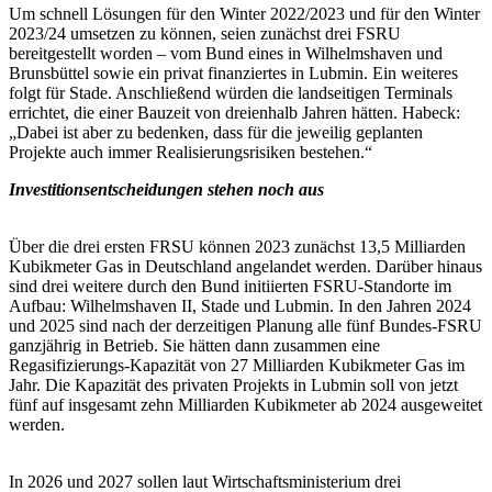
Um schnell Lösungen für den Winter 2022/2023 und für den Winter
2023/24 umsetzen zu können, seien zunächst drei FSRU
bereitgestellt worden – vom Bund eines in Wilhelmshaven und
Brunsbüttel sowie ein privat finanziertes in Lubmin. Ein weiteres
folgt für Stade. Anschließend würden die landseitigen Terminals
errichtet, die einer Bauzeit von dreienhalb Jahren hätten. Habeck:
„Dabei ist aber zu bedenken, dass für die jeweilig geplanten
Projekte auch immer Realisierungsrisiken bestehen.“
Investitionsentscheidungen stehen noch aus
Über die drei ersten FRSU können 2023 zunächst 13,5 Milliarden
Kubikmeter Gas in Deutschland angelandet werden. Darüber hinaus
sind drei weitere durch den Bund initiierten FSRU-Standorte im
Aufbau: Wilhelmshaven II, Stade und Lubmin. In den Jahren 2024
und 2025 sind nach der derzeitigen Planung alle fünf Bundes-FSRU
ganzjährig in Betrieb. Sie hätten dann zusammen eine
Regasifizierungs-Kapazität von 27 Milliarden Kubikmeter Gas im
Jahr. Die Kapazität des privaten Projekts in Lubmin soll von jetzt
fünf auf insgesamt zehn Milliarden Kubikmeter ab 2024 ausgeweitet
werden.
In 2026 und 2027 sollen laut Wirtschaftsministerium drei